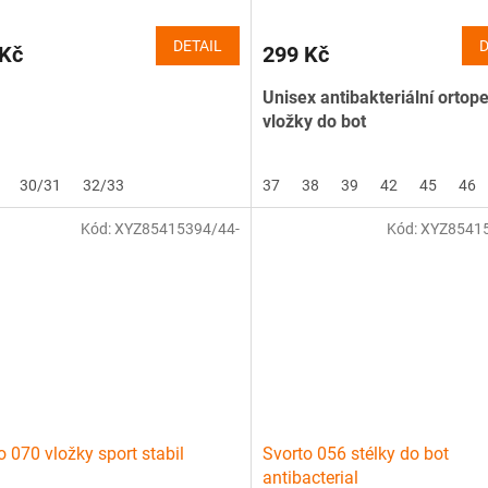
DETAIL
D
 Kč
299 Kč
Unisex antibakteriální ortop
vložky do bot
30/31
32/33
37
38
39
42
45
46
Kód:
XYZ85415394/44-
Kód:
XYZ85415
o 070 vložky sport stabil
Svorto 056 stélky do bot
antibacterial