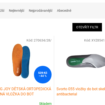
žší
Nejlevnější
Nejprodávanější
Abecedně
OTEVŘÍT FILTR
Kód:
270634/28/
Kód:
XYZ8541
539 Kč
–44 %
G JOY DĚTSKÁ ORTOPEDICKÁ
Svorto 055 vložky do bot skel
NÁ VLOŽKA DO BOT
antibacterial
Skladem