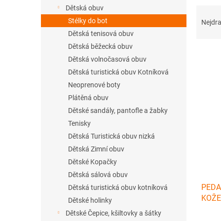
n
Dětská obuv
Ř
e
a
Stélky do bot
l
Nejdra
z
Dětská tenisová obuv
e
Dětská běžecká obuv
n
Dětská volnočasová obuv
í
Dětská turistická obuv Kotníková
p
V
r
Neoprenové boty
ý
o
Plátěná obuv
p
d
Dětské sandály, pantofle a žabky
i
u
s
Tenisky
k
p
Dětská Turistická obuv nizká
t
r
Dětská Zimní obuv
ů
o
Dětské Kopačky
d
Dětská sálová obuv
u
PEDA
k
Dětská turistická obuv kotníková
KOŽE
t
Dětské holinky
ů
Dětské Čepice, kšiltovky a šátky