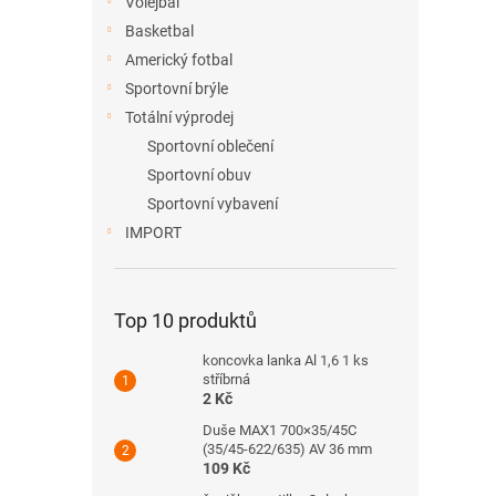
Volejbal
Basketbal
Americký fotbal
Sportovní brýle
Totální výprodej
Sportovní oblečení
Sportovní obuv
Sportovní vybavení
IMPORT
Top 10 produktů
koncovka lanka Al 1,6 1 ks
stříbrná
2 Kč
Duše MAX1 700×35/45C
(35/45-622/635) AV 36 mm
109 Kč