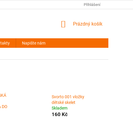
NAPIŠTE NÁM
Přihlášení
NÁKUPNÍ
Prázdný košík
KOŠÍK
takty
Napište nám
SKÁ
Svorto 001 vložky
dětské skelet
A DO
Skladem
160 Kč