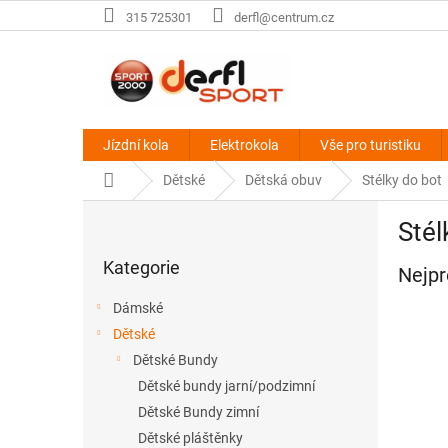
Přejít
315 725301
derfl@centrum.cz
na
obsah
Jízdní kola
Elektrokola
Vše pro turistiku
Domů
Dětské
Dětská obuv
Stélky do bot
P
Stél
o
Přeskočit
s
Kategorie
kategorie
Nejpr
t
r
Dámské
a
Dětské
n
Dětské Bundy
n
í
Dětské bundy jarní/podzimní
p
Dětské Bundy zimní
a
Dětské pláštěnky