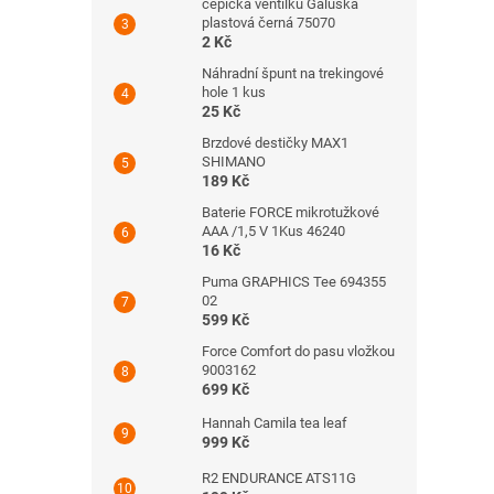
čepička ventilku Galuska
plastová černá 75070
2 Kč
Náhradní špunt na trekingové
hole 1 kus
25 Kč
Brzdové destičky MAX1
SHIMANO
189 Kč
Baterie FORCE mikrotužkové
AAA /1,5 V 1Kus 46240
16 Kč
Puma GRAPHICS Tee 694355
02
599 Kč
Force Comfort do pasu vložkou
9003162
699 Kč
Hannah Camila tea leaf
999 Kč
R2 ENDURANCE ATS11G