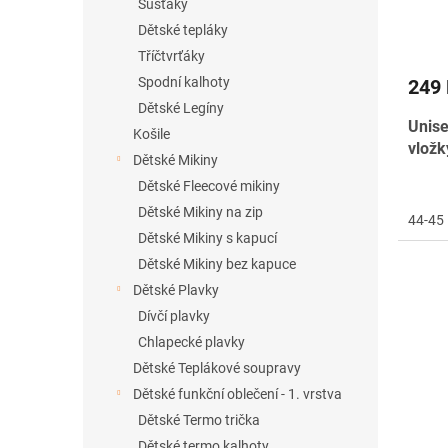
Šusťáky
Dětské tepláky
Tříčtvrťáky
Spodní kalhoty
249
Dětské Legíny
Unise
Košile
vložk
Dětské Mikiny
Dětské Fleecové mikiny
Dětské Mikiny na zip
44-45
Dětské Mikiny s kapucí
Dětské Mikiny bez kapuce
Dětské Plavky
Dívčí plavky
Chlapecké plavky
Dětské Teplákové soupravy
Dětské funkční oblečení - 1. vrstva
Dětské Termo trička
Dětské termo kalhoty