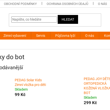
OBCHODNÍ PODMÍNKY
OCHRANA OSOBNÍCH ÚDAJŮ
O NÁS
HLEDAT
Zimní vybavení
Servis
Půjčovna lyží
O nás
Kon
ky do bot
odávanější
PEDAG JOY DĚT
PEDAG Solar Kids
ORTOPEDICKÁ
Zimní vložka pro děti
KOŽENÁ VLOŽK
Skladem
BOT
99 Kč
Skladem
299 Kč