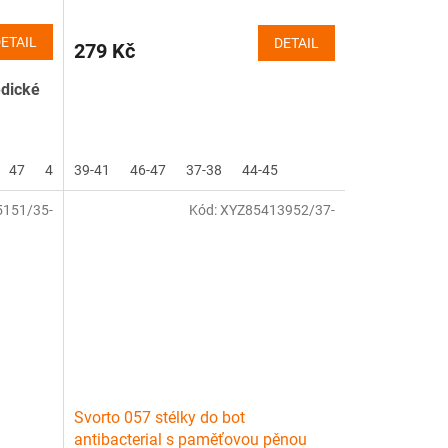
ETAIL
DETAIL
279 Kč
edické
47
48
39-41
46-47
37-38
44-45
151/35-
Kód:
XYZ85413952/37-
Svorto 057 stélky do bot
antibacterial s paměťovou pěnou