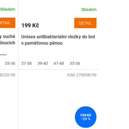
Skladem
Skladem
ETAIL
DETAIL
199 Kč
hy suché
Unisex antibakteriální vložky do bot
doucích
s paměťovou pěnou
razy.
35-36
37-38
39-40
47-48
35-36
6220/30
Kód:
270658/30
129 Kč
–23 %