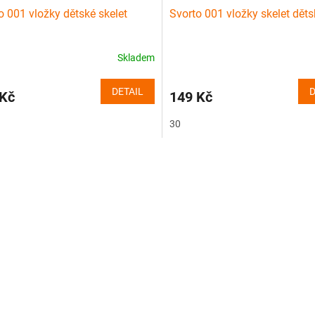
o 001 vložky dětské skelet
Svorto 001 vložky skelet děts
Skladem
DETAIL
D
 Kč
149 Kč
30
O
v
l
á
d
a
c
í
p
r
v
k