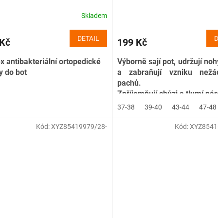
Skladem
DETAIL
D
 Kč
199 Kč
x antibakteriální ortopedické
Výborně sají pot, udržují no
y do bot
a zabraňují vzniku nežá
pachů.
Zpříjemňují chůzi a tlumí ná
37-38
39-40
43-44
47-48
Kód:
XYZ85419979/28-
Kód:
XYZ8541