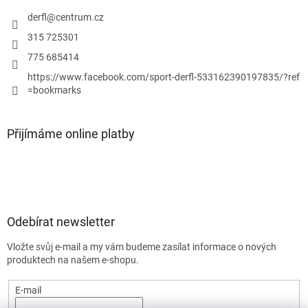
s
derfl
@
centrum.cz
u
315 725301
775 685414
https://www.facebook.com/sport-derfl-533162390197835/?ref
=bookmarks
Přijímáme online platby
Odebírat newsletter
Vložte svůj e-mail a my vám budeme zasílat informace o nových
produktech na našem e-shopu.
E-mail