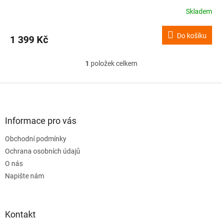
Skladem
Do košíku
1 399 Kč
1
položek celkem
O
v
l
Z
á
á
d
p
a
a
Informace pro vás
c
t
í
Obchodní podmínky
í
p
Ochrana osobních údajů
r
v
O nás
k
Napište nám
y
v
ý
p
Kontakt
i