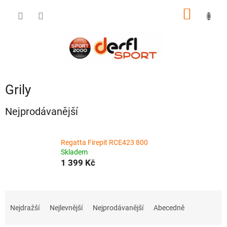
Přejít
NÁKUP
na
obsah
KOŠÍK
Grily
Nejprodávanější
Regatta Firepit RCE423 800
Skladem
1 399 Kč
Ř
a
Nejdražší
Nejlevnější
Nejprodávanější
Abecedně
z