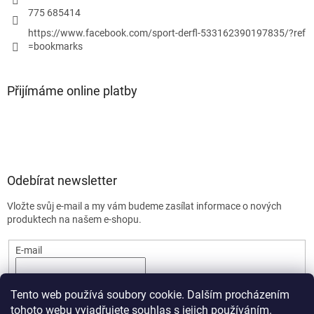
775 685414
https://www.facebook.com/sport-derfl-533162390197835/?ref
=bookmarks
Přijímáme online platby
Odebírat newsletter
Vložte svůj e-mail a my vám budeme zasílat informace o nových
produktech na našem e-shopu.
E-mail
PŘIHLÁSIT SE
Tento web používá soubory cookie. Dalším procházením
tohoto webu vyjadřujete souhlas s jejich používáním.