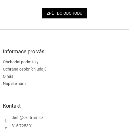
ZPĚT DO OBCHODU
Z
á
p
a
Informace pro vás
t
Obchodní podmínky
í
Ochrana osobních údajů
O nás
Napište nám
Kontakt
derfl
@
centrum.cz
315 725301