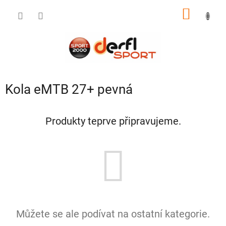
Přejít
NÁKUP
na
obsah
KOŠÍK
Kola eMTB 27+ pevná
Produkty teprve připravujeme.
Můžete se ale podívat na ostatní kategorie.