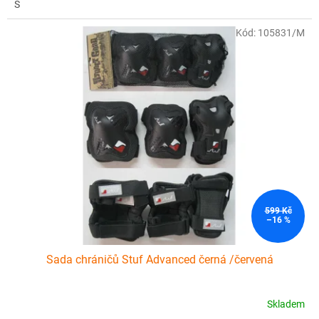
S
Kód:
105831/M
599 Kč
–16 %
Sada chráničů Stuf Advanced černá /červená
Skladem