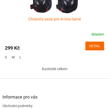
Chrániče sada pro In-line černé
Skladem
DETAIL
299 Kč
S
M
L
3
položek celkem
O
v
l
Z
á
á
d
p
a
a
Informace pro vás
c
t
í
Obchodní podmínky
í
p