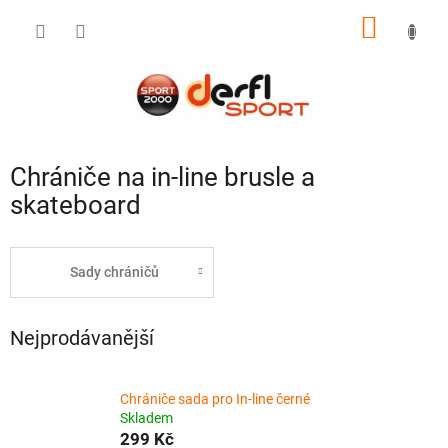
Přejít
NÁKUP
na
obsah
KOŠÍK
Chrániče na in-line brusle a
skateboard
Sady chráničů
Nejprodávanější
Chrániče sada pro In-line černé
Skladem
299 Kč