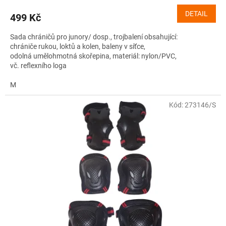
DETAIL
499 Kč
Sada chráničů pro junory/ dosp., trojbalení obsahující:
chrániče rukou, loktů a kolen, baleny v síťce,
odolná umělohmotná skořepina, materiál: nylon/PVC,
vč. reflexního loga
M
Kód:
273146/S