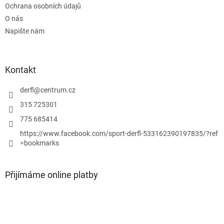
Ochrana osobních údajů
r
v
O nás
k
Napište nám
y
v
ý
p
Kontakt
i
s
derfl
@
centrum.cz
u
315 725301
775 685414
https://www.facebook.com/sport-derfl-533162390197835/?ref
=bookmarks
Přijímáme online platby