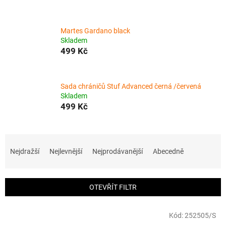
Martes Gardano black
Skladem
499 Kč
Sada chráničů Stuf Advanced černá /červená
Skladem
499 Kč
Ř
a
Nejdražší
Nejlevnější
Nejprodávanější
Abecedně
z
e
n
OTEVŘÍT FILTR
í
p
V
r
Kód:
252505/S
ý