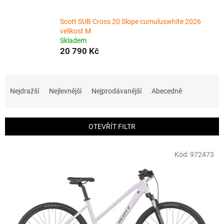
Scott SUB Cross 20 Slope cumuluswhite 2026
velikost M
Skladem
20 790 Kč
Ř
a
Nejdražší
Nejlevnější
Nejprodávanější
Abecedně
z
e
n
OTEVŘÍT FILTR
í
p
V
r
Kód:
972473
ý
o
p
d
i
u
s
k
p
t
r
ů