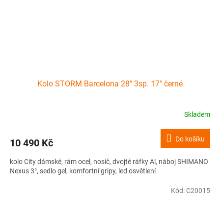
Kolo STORM Barcelona 28" 3sp. 17" černé
Skladem
Do košíku
10 490 Kč
kolo City dámské, rám ocel, nosič, dvojté ráfky Al, náboj SHIMANO
Nexus 3°, sedlo gel, komfortní gripy, led osvětlení
Kód:
C20015