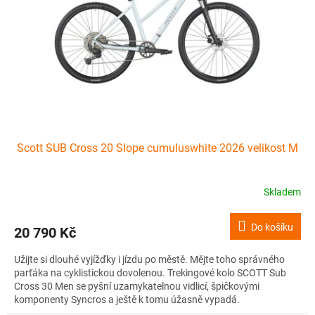
Scott SUB Cross 20 Slope cumuluswhite 2026 velikost M
Skladem
Do košíku
20 790 Kč
Užijte si dlouhé vyjížďky i jízdu po městě. Mějte toho správného
parťáka na cyklistickou dovolenou. Trekingové kolo SCOTT Sub
Cross 30 Men se pyšní uzamykatelnou vidlicí, špičkovými
komponenty Syncros a ještě k tomu úžasně vypadá.