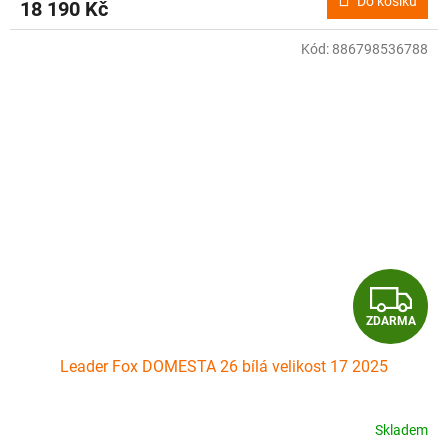
Do košíku
18 190 Kč
Kód:
886798536788
Z
ZDARMA
D
Leader Fox DOMESTA 26 bílá velikost 17 2025
A
R
Skladem