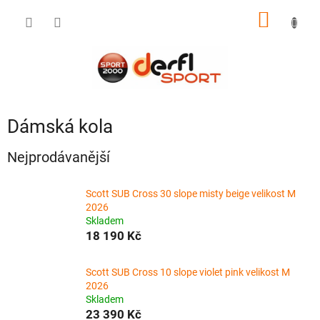
Přejít
NÁKUP
na
obsah
KOŠÍK
Dámská kola
Nejprodávanější
Scott SUB Cross 30 slope misty beige velikost M
2026
Skladem
18 190 Kč
Scott SUB Cross 10 slope violet pink velikost M
2026
Skladem
23 390 Kč