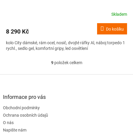
Skladem
Do košíku
8 290 Kč
kolo City dámské, rám ocel, nosič, dvojté ráfky Al, náboj torpedo 1
rychl., sedlo gel, komfortní gripy, led osvětlení
9
položek celkem
O
v
l
Z
á
á
d
p
a
a
Informace pro vás
c
t
í
Obchodní podmínky
í
p
Ochrana osobních údajů
r
v
O nás
k
Napište nám
y