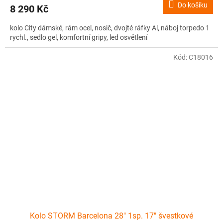
Do košíku
8 290 Kč
kolo City dámské, rám ocel, nosič, dvojté ráfky Al, náboj torpedo 1
rychl., sedlo gel, komfortní gripy, led osvětlení
Kód:
C18016
Kolo STORM Barcelona 28" 1sp. 17" švestkové