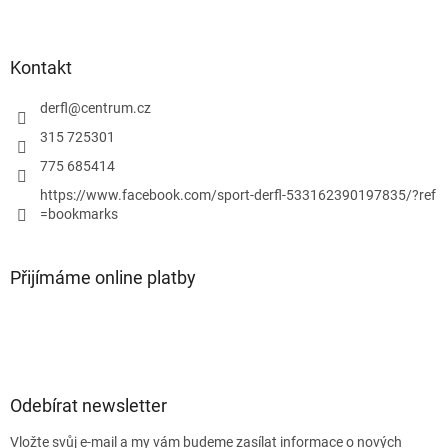
v
ý
p
Kontakt
i
s
derfl
@
centrum.cz
u
315 725301
775 685414
https://www.facebook.com/sport-derfl-533162390197835/?ref
=bookmarks
Přijímáme online platby
Odebírat newsletter
Vložte svůj e-mail a my vám budeme zasílat informace o nových