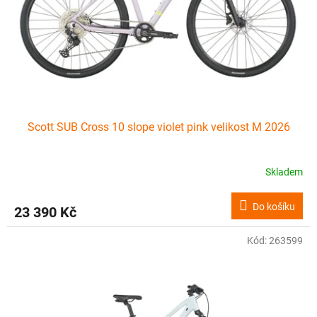
o
d
u
k
t
ů
Scott SUB Cross 10 slope violet pink velikost M 2026
Skladem
Do košíku
23 390 Kč
Kód:
263599