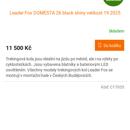
D
Leader Fox DOMESTA 26 black shiny velikost 19 2025
A
R
Skladem
M
Do košíku
11 500 Kč
A
Trekingová kola jsou ideální na jízdu po městě, ale i na výlety po
cyklostezkách. Jsou vybavena blatníky a bateriovým LED
osvětlením. Všechny modely trekingových kol Leader Fox se
montují v montážní hale v Českých Budějovicích.
Kód:
C17035