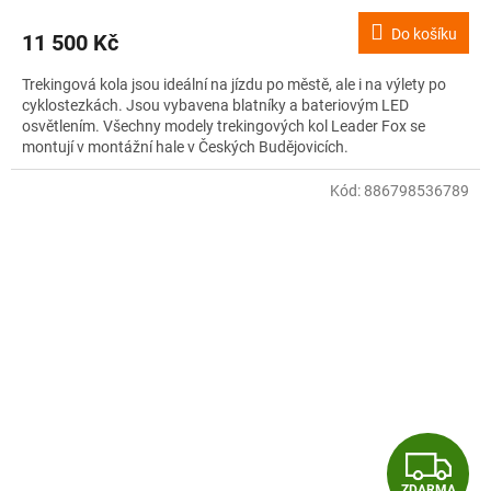
M
Do košíku
11 500 Kč
A
Trekingová kola jsou ideální na jízdu po městě, ale i na výlety po
cyklostezkách. Jsou vybavena blatníky a bateriovým LED
osvětlením. Všechny modely trekingových kol Leader Fox se
montují v montážní hale v Českých Budějovicích.
Kód:
886798536789
Z
ZDARMA