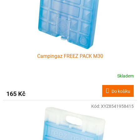
o
d
u
k
t
ů
Campingaz FREEZ PACK M30
Skladem
Do košíku
165 Kč
Kód:
XYZ8541958415