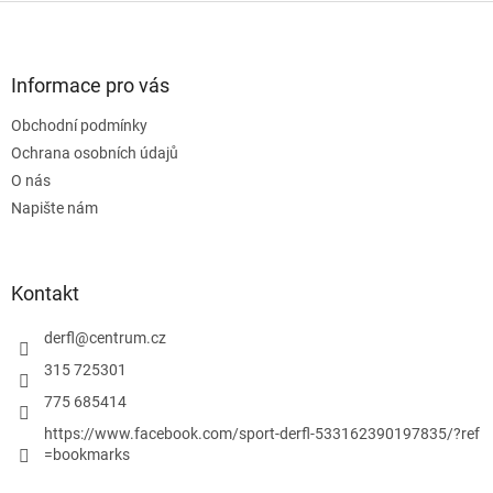
l
Z
á
á
d
p
a
a
Informace pro vás
c
t
í
Obchodní podmínky
í
p
Ochrana osobních údajů
r
v
O nás
k
Napište nám
y
v
ý
p
Kontakt
i
s
derfl
@
centrum.cz
u
315 725301
775 685414
https://www.facebook.com/sport-derfl-533162390197835/?ref
=bookmarks