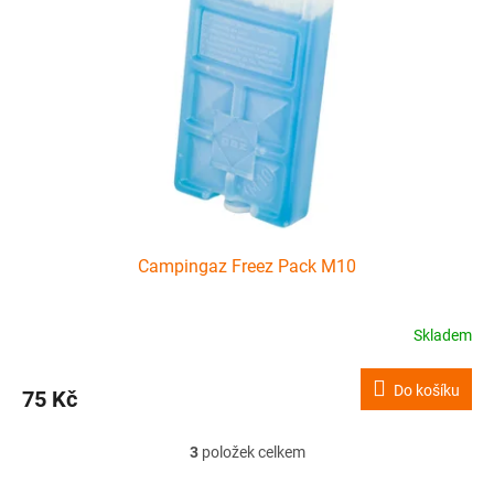
Campingaz Freez Pack M10
Skladem
Do košíku
75 Kč
3
položek celkem
O
v