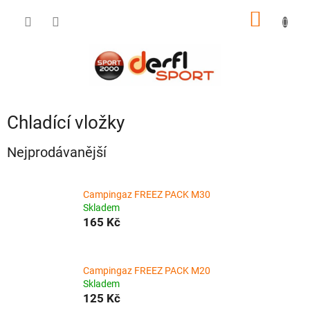
Přejít
NÁKUP
na
obsah
KOŠÍK
Chladící vložky
Nejprodávanější
Campingaz FREEZ PACK M30
Skladem
165 Kč
Campingaz FREEZ PACK M20
Skladem
125 Kč