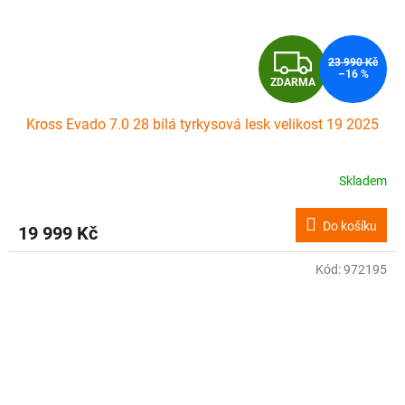
Z
23 990 Kč
–16 %
ZDARMA
D
Kross Evado 7.0 28 bílá tyrkysová lesk velikost 19 2025
A
R
Skladem
M
Do košíku
19 999 Kč
A
Kód:
972195