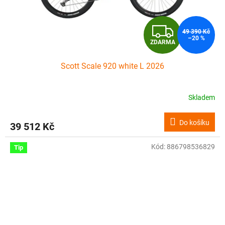
Z
49 390 Kč
–20 %
ZDARMA
D
Scott Scale 920 white L 2026
A
R
Skladem
M
Do košíku
39 512 Kč
A
Kód:
886798536829
Tip