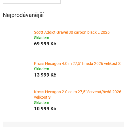
Nejprodávanější
Scott Addict Gravel 30 carbon black L 2026
Skladem
69 999 Kč
Kross Hexagon 4.0 m 27,5" hnědá 2026 velikost S
Skladem
13 999 Kč
Kross Hexagon 2.0 eq m 27,5" červená/šedá 2026
velikost S
Skladem
10 999 Kč
Ř