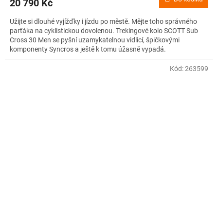
20 790 Kč
Užijte si dlouhé vyjížďky i jízdu po městě. Mějte toho správného
parťáka na cyklistickou dovolenou. Trekingové kolo SCOTT Sub
Cross 30 Men se pyšní uzamykatelnou vidlicí, špičkovými
komponenty Syncros a ještě k tomu úžasně vypadá.
Kód:
263599