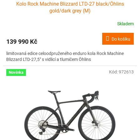
Kolo Rock Machine Blizzard LTD-27 black/Öhlins
gold/dark grey (M)
Skladem
Do košíku
139 990 Kč
limitovaná edice celoodpruženého enduro kola Rock Machine
Blizzard LTD-27,5" s vidlicí a tlumičem Öhlins
Kód:
972613
Novinka