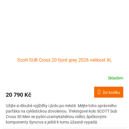
Scott SUB Cross 20 fjord grey 2026 velikost XL
Skladem
Do košíku
20 790 Kč
Užijte si dlouhé vyjížďky i jízdu po městě. Mějte toho správného
parťáka na cyklistickou dovolenou. Trekingové kolo SCOTT Sub
Cross 30 Men se pyšní uzamykatelnou vidlicí, špičkovými
komponenty Syncros a ještě k tomu úžasně vypadá.