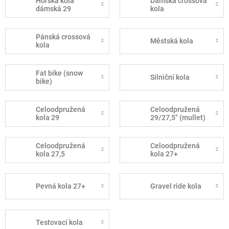
Horská kola
Dámská crossová
dámská 29
kola
Pánská crossová
Městská kola
kola
Fat bike (snow
Silniční kola
bike)
Celoodpružená
Celoodpružená
kola 29
29/27,5" (mullet)
Celoodpružená
Celoodpružená
kola 27,5
kola 27+
Pevná kola 27+
Gravel ride kola
Testovací kola