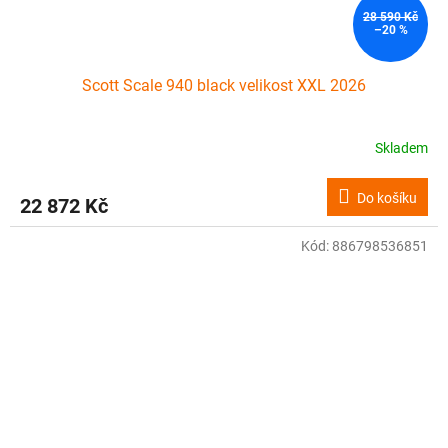
28 590 Kč
–20 %
Scott Scale 940 black velikost XXL 2026
Skladem
Do košíku
22 872 Kč
Kód:
886798536851