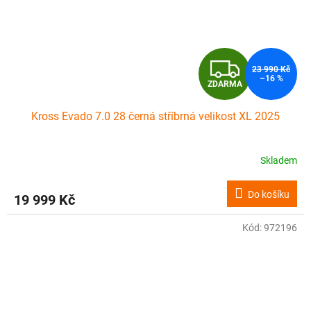
Z
23 990 Kč
–16 %
ZDARMA
D
Kross Evado 7.0 28 černá stříbrná velikost XL 2025
A
R
Skladem
M
Do košíku
19 999 Kč
A
Kód:
972196