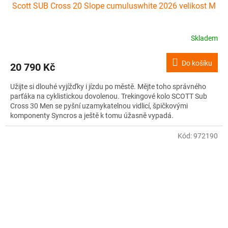
Scott SUB Cross 20 Slope cumuluswhite 2026 velikost M
Skladem
Do košíku
20 790 Kč
Užijte si dlouhé vyjížďky i jízdu po městě. Mějte toho správného
parťáka na cyklistickou dovolenou. Trekingové kolo SCOTT Sub
Cross 30 Men se pyšní uzamykatelnou vidlicí, špičkovými
komponenty Syncros a ještě k tomu úžasně vypadá.
Kód:
972190