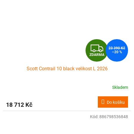
Z
23 390 Kč
–20 %
ZDARMA
D
Scott Contrail 10 black velikost L 2026
A
R
Skladem
M
Do košíku
18 712 Kč
A
Kód:
886798536848