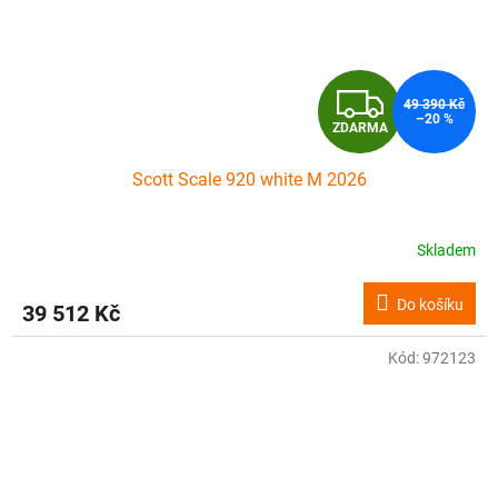
Z
49 390 Kč
–20 %
ZDARMA
D
Scott Scale 920 white M 2026
A
R
Skladem
M
Do košíku
39 512 Kč
A
Kód:
972123