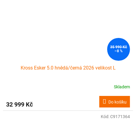
35 990 Kč
–8 %
Kross Esker 5.0 hnědá/černá 2026 velikost L
Skladem
Do košíku
32 999 Kč
Kód:
C9171364