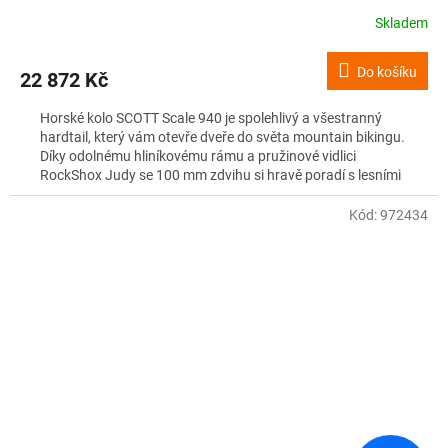
Skladem
Do košíku
22 872 Kč
Horské kolo SCOTT Scale 940 je spolehlivý a všestranný
hardtail, který vám otevře dveře do světa mountain bikingu.
Díky odolnému hliníkovému rámu a pružinové vidlici
RockShox Judy se 100 mm zdvihu si hravě poradí s lesními
cestami i lehkými traily a poskytne vám potřebné pohodlí.
Kód:
972434
✔ Odolný hliníkový rám Scale Alloy 6061
✔ Vidlice RockShox Judy Silver s uzamykáním na efektivní
jízdu do kopce
✔ Integrované vedení kabeláže na minimalistický vzhled
✔ Geometrie zaměřená na stabilitu a jistotu v terénu
Scale 940 je ideální parťák na vaše první terénní
dobrodružství.