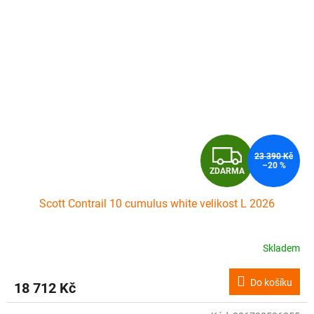
Z
23 390 Kč
–20 %
ZDARMA
D
Scott Contrail 10 cumulus white velikost L 2026
A
R
Skladem
M
Do košíku
18 712 Kč
A