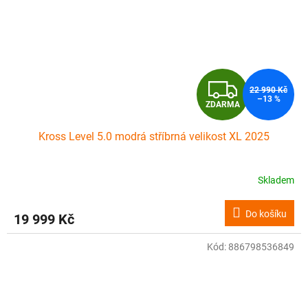
Z
22 990 Kč
–13 %
ZDARMA
D
Kross Level 5.0 modrá stříbrná velikost XL 2025
A
R
Skladem
M
Do košíku
19 999 Kč
A
Kód:
886798536849