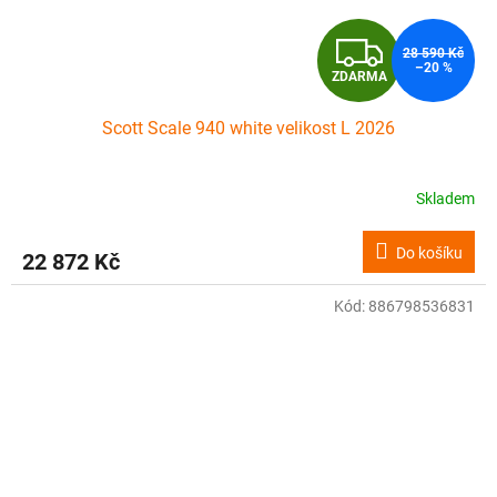
Z
28 590 Kč
–20 %
ZDARMA
D
Scott Scale 940 white velikost L 2026
A
R
Skladem
M
Do košíku
22 872 Kč
A
Kód:
886798536831