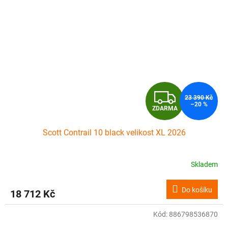
Z
23 390 Kč
–20 %
ZDARMA
D
Scott Contrail 10 black velikost XL 2026
A
R
Skladem
M
Do košíku
18 712 Kč
A
Kód:
886798536870