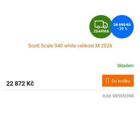
Z
28 590 Kč
–20 %
ZDARMA
D
Scott Scale 940 white velikost M 2026
A
R
Skladem
M
Do košíku
22 872 Kč
A
Kód:
98595I398