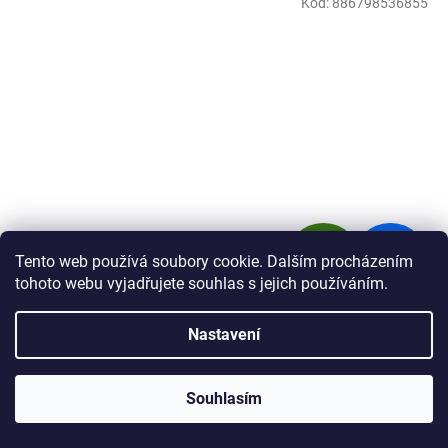
Kód:
886798536855
Z
23 390 Kč
Tento web používá soubory cookie. Dalším procházením
–20 %
ZDARMA
D
tohoto webu vyjadřujete souhlas s jejich používáním.
Scott Contrail 10 cumulus white velikost M 2026
A
Nastavení
R
Skladem
Souhlasím
M
Do košíku
18 712 Kč