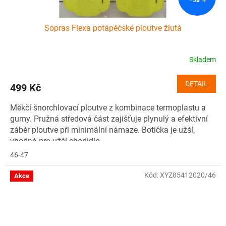
Sopras Flexa potápěčské ploutve žlutá
Skladem
DETAIL
499 Kč
Měkčí šnorchlovací ploutve z kombinace termoplastu a
gumy. Pružná středová část zajišťuje plynulý a efektivní
záběr ploutve při minimální námaze. Botička je užší,
vhodná pro užší chodidlo.
46-47
Kód:
XYZ85412020/46
Akce