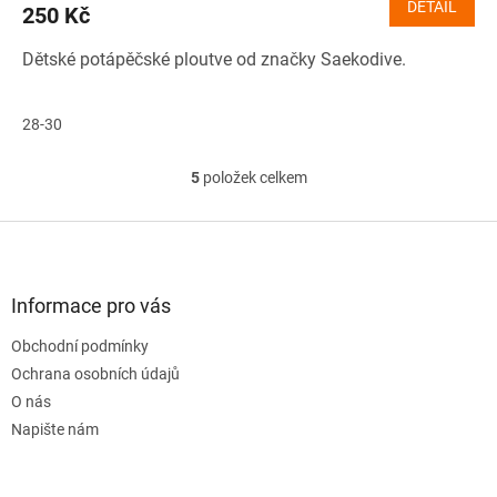
DETAIL
250 Kč
Dětské potápěčské ploutve od značky Saekodive.
28-30
5
položek celkem
O
v
l
Z
á
á
d
p
a
a
Informace pro vás
c
t
í
Obchodní podmínky
í
p
Ochrana osobních údajů
r
v
O nás
k
Napište nám
y
v
ý