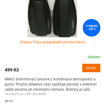
o
d
u
k
t
ů
1 190 Kč
–58 %
Sopras Flexa potápěčské ploutve černá
Skladem
DETAIL
499 Kč
Měkčí šnorchlovací ploutve z kombinace termoplastu a
gumy. Pružná středová část zajišťuje plynulý a efektivní
záběr ploutve při minimální námaze. Botička je užší,
vhodná pro užší chodidlo.
46-47