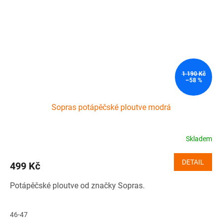
1 190 Kč
–58 %
Sopras potápěčské ploutve modrá
Skladem
DETAIL
499 Kč
Potápěčské ploutve od značky Sopras.
46-47