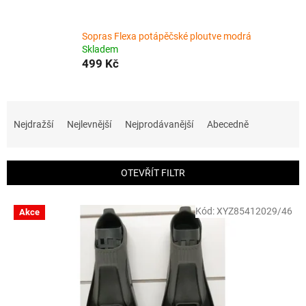
Sopras Flexa potápěčské ploutve modrá
Skladem
499 Kč
Ř
a
Nejdražší
Nejlevnější
Nejprodávanější
Abecedně
z
e
n
OTEVŘÍT FILTR
í
p
V
r
Kód:
XYZ85412029/46
Akce
ý
o
p
d
i
u
s
k
p
t
r
ů