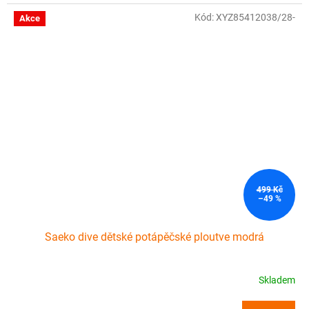
Kód:
XYZ85412038/28-
Akce
499 Kč
–49 %
Saeko dive dětské potápěčské ploutve modrá
Skladem