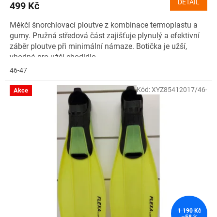
DETAIL
499 Kč
Měkčí šnorchlovací ploutve z kombinace termoplastu a
gumy. Pružná středová část zajišťuje plynulý a efektivní
záběr ploutve při minimální námaze. Botička je užší,
vhodná pro užší chodidlo.
46-47
Kód:
XYZ85412017/46-
Akce
1 190 Kč
–58 %