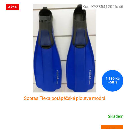
Kód:
XYZ85412026/46
Akce
1 190 Kč
–58 %
Sopras Flexa potápěčské ploutve modrá
Skladem