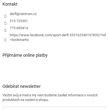
p
Kontakt
i
s
derfl
@
centrum.cz
u
315 725301
775 685414
https://www.facebook.com/sport-derfl-533162390197835/?ref
=bookmarks
Přijímáme online platby
Odebírat newsletter
Vložte svůj e-mail a my vám budeme zasílat informace o nových
produktech na našem e-shopu.