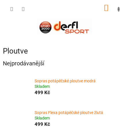
Přejít
NÁKUP
na
obsah
KOŠÍK
Ploutve
Nejprodávanější
Sopras potápěčské ploutve modrá
Skladem
499 Kč
Sopras Flexa potápěčské ploutve žlutá
Skladem
499 Kč