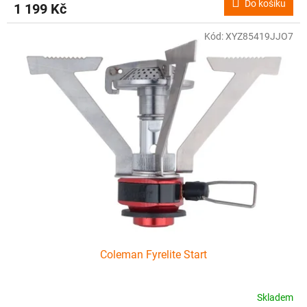
Do košíku
1 199 Kč
Kód:
XYZ85419JJO7
Coleman Fyrelite Start
Skladem