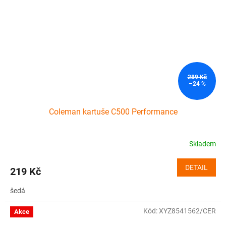
289 Kč
–24 %
Coleman kartuše C500 Performance
Skladem
DETAIL
219 Kč
šedá
Kód:
XYZ8541562/CER
Akce