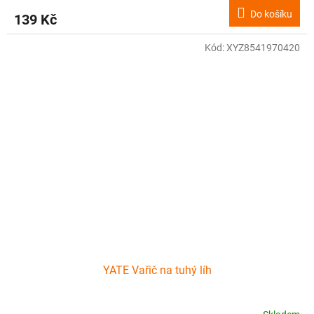
Do košíku
139 Kč
Kód:
XYZ8541970420
YATE Vařič na tuhý líh