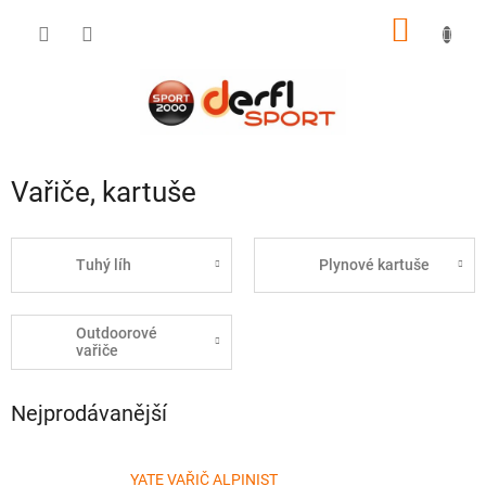
Přejít
NÁKUP
na
obsah
KOŠÍK
Vařiče, kartuše
Tuhý líh
Plynové kartuše
Outdoorové
vařiče
Nejprodávanější
YATE VAŘIČ ALPINIST