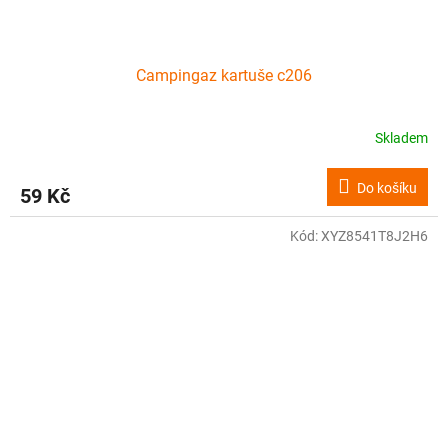
Campingaz kartuše c206
Skladem
Do košíku
59 Kč
Kód:
XYZ8541T8J2H6