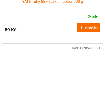
YATE Tuhý líh v sáčku - tablety 200 g
Skladem
Do košíku
89 Kč
Kód:
XYZ85415UZT