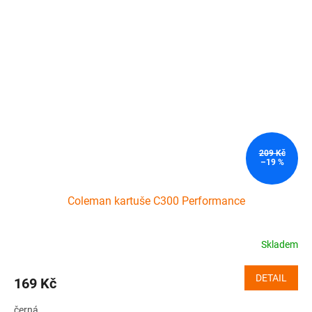
209 Kč
–19 %
Coleman kartuše C300 Performance
Skladem
DETAIL
169 Kč
černá