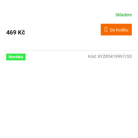
Skladem
Do košíku
469 Kč
Kód:
XYZ85419997/S3
Novinka