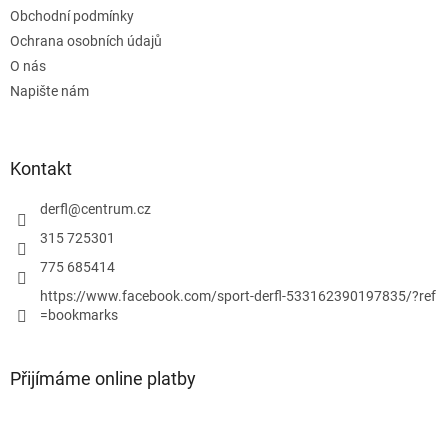
t
í
Obchodní podmínky
í
p
Ochrana osobních údajů
r
v
O nás
k
Napište nám
y
v
ý
p
Kontakt
i
s
derfl
@
centrum.cz
u
315 725301
775 685414
https://www.facebook.com/sport-derfl-533162390197835/?ref
=bookmarks
Přijímáme online platby