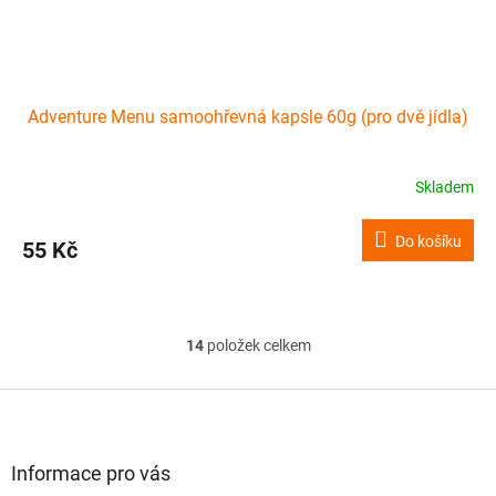
Adventure Menu samoohřevná kapsle 60g (pro dvě jídla)
Skladem
Do košíku
55 Kč
14
položek celkem
O
v
l
Z
á
á
d
p
a
a
Informace pro vás
c