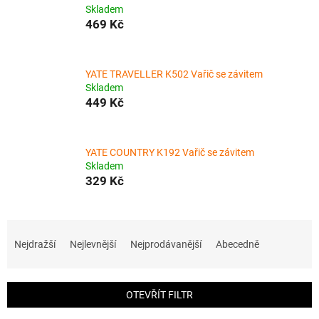
Skladem
469 Kč
YATE TRAVELLER K502 Vařič se závitem
Skladem
449 Kč
YATE COUNTRY K192 Vařič se závitem
Skladem
329 Kč
Ř
a
Nejdražší
Nejlevnější
Nejprodávanější
Abecedně
z
e
n
OTEVŘÍT FILTR
í