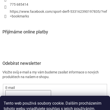
775 685414
https://www.facebook.com/sport-derfl-533162390197835/?ref
=bookmarks
Přijímáme online platby
Odebírat newsletter
Vložte svůj e-mail a my vám budeme zasílat informace o nových
produktech na našem e-shopu.
E-mail
PŘIHLÁSIT SE
Tento web používá soubory cookie. Dalším procházením
tohoto webu vyjadřujete souhlas s jejich používáním.