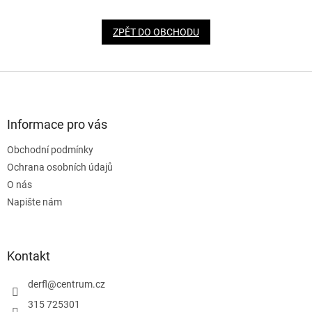
ZPĚT DO OBCHODU
Z
á
p
a
Informace pro vás
t
Obchodní podmínky
í
Ochrana osobních údajů
O nás
Napište nám
Kontakt
derfl
@
centrum.cz
315 725301