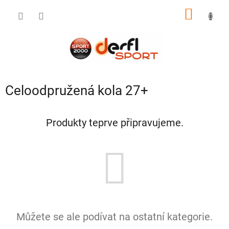
Přejít
NÁKUP
na
obsah
KOŠÍK
Celoodpružená kola 27+
Produkty teprve připravujeme.
Můžete se ale podívat na ostatní kategorie.