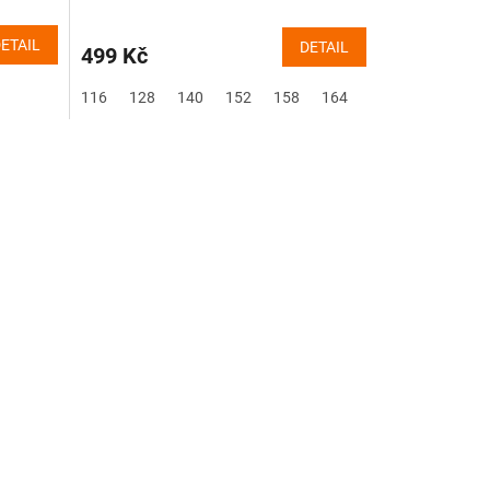
ETAIL
DETAIL
499 Kč
116
128
140
152
158
164