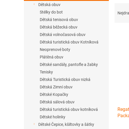
n
Dětská obuv
Ř
e
a
Stélky do bot
l
Nejdra
z
Dětská tenisová obuv
e
Dětská běžecká obuv
n
Dětská volnočasová obuv
í
Dětská turistická obuv Kotníková
p
V
r
Neoprenové boty
ý
o
Plátěná obuv
p
d
Dětské sandály, pantofle a žabky
i
u
s
Tenisky
k
p
Dětská Turistická obuv nizká
t
r
Dětská Zimní obuv
ů
o
Dětské Kopačky
d
Dětská sálová obuv
u
Regat
k
Dětská turistická obuv kotníková
Packa
t
Dětské holinky
ů
Dětské Čepice, kšiltovky a šátky