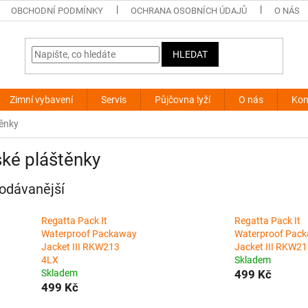
OBCHODNÍ PODMÍNKY
OCHRANA OSOBNÍCH ÚDAJŮ
O NÁS
HLEDAT
Zimní vybavení
Servis
Půjčovna lyží
O nás
Kon
těnky
ké pláštěnky
odávanější
Regatta Pack It
Regatta Pack It
Waterproof Packaway
Waterproof Pac
Jacket III RKW213
Jacket III RKW21
4LX
Skladem
Skladem
499 Kč
499 Kč