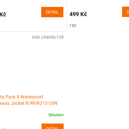
D
DETAIL
499 Kč
 Kč
152
Kód:
254650/128
ta Pack It Waterproof
way Jacket III RKW213 C6N
Skladem
DETAIL