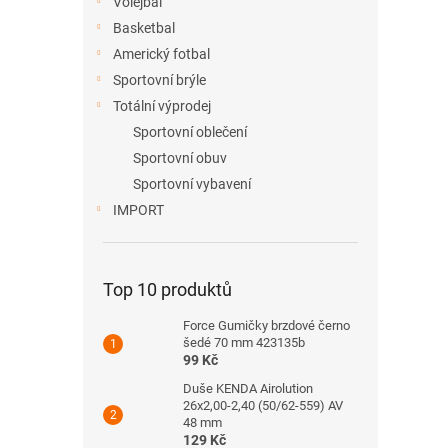
Volejbal
Basketbal
Americký fotbal
Sportovní brýle
Totální výprodej
Sportovní oblečení
Sportovní obuv
Sportovní vybavení
IMPORT
Top 10 produktů
Force Gumičky brzdové černo
šedé 70 mm 423135b
99 Kč
Duše KENDA Airolution
26x2,00-2,40 (50/62-559) AV
48 mm
129 Kč