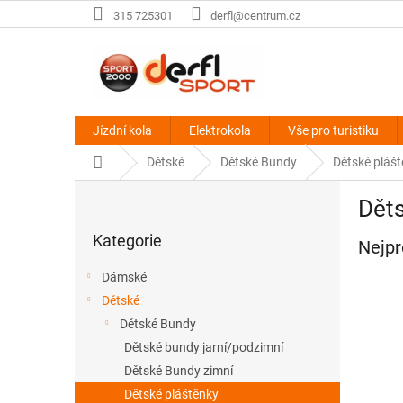
Přejít
315 725301
derfl@centrum.cz
na
obsah
Jízdní kola
Elektrokola
Vše pro turistiku
Domů
Dětské
Dětské Bundy
Dětské pláš
P
Děts
o
Přeskočit
s
Kategorie
kategorie
Nejpr
t
r
Dámské
a
Dětské
n
Dětské Bundy
n
í
Dětské bundy jarní/podzimní
p
Dětské Bundy zimní
a
Dětské pláštěnky