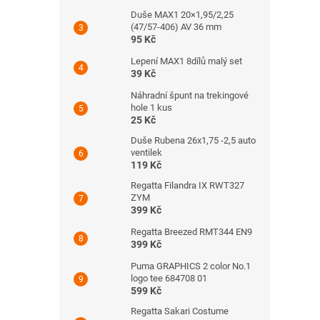
Duše MAX1 20×1,95/2,25
(47/57-406) AV 36 mm
95 Kč
Lepení MAX1 8dílů malý set
39 Kč
Náhradní špunt na trekingové
hole 1 kus
25 Kč
Duše Rubena 26x1,75 -2,5 auto
ventilek
119 Kč
Regatta Filandra IX RWT327
ZYM
399 Kč
Regatta Breezed RMT344 EN9
399 Kč
Puma GRAPHICS 2 color No.1
logo tee 684708 01
599 Kč
Regatta Sakari Costume