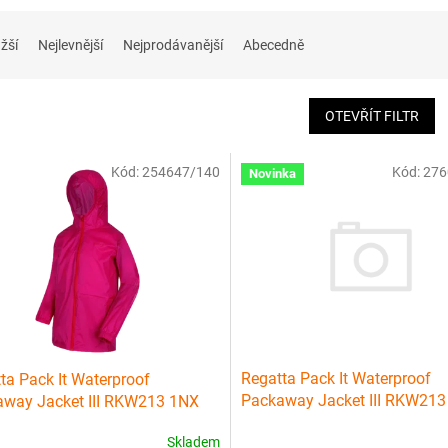
žší
Nejlevnější
Nejprodávanější
Abecedně
OTEVŘÍT FILTR
Kód:
254647/140
Kód:
276
Novinka
Regatta Pack It Waterproof
ta Pack It Waterproof
Packaway Jacket III RKW213
way Jacket III RKW213 1NX
Skladem