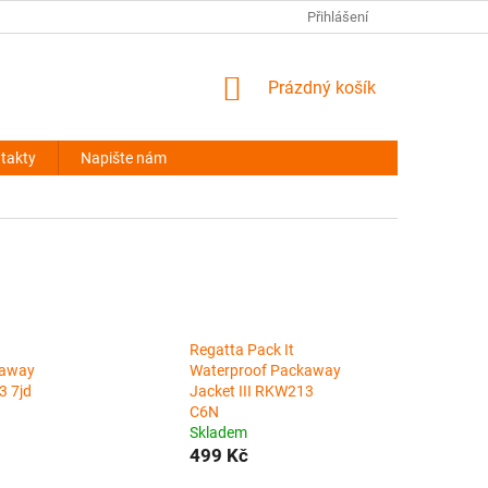
NAPIŠTE NÁM
Přihlášení
NÁKUPNÍ
Prázdný košík
KOŠÍK
takty
Napište nám
Regatta Pack It
kaway
Waterproof Packaway
3 7jd
Jacket III RKW213
C6N
Skladem
499 Kč