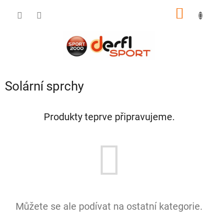
Přejít
NÁKUP
na
obsah
KOŠÍK
Solární sprchy
Produkty teprve připravujeme.
Můžete se ale podívat na ostatní kategorie.