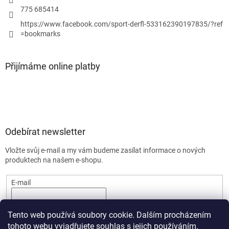
775 685414
https://www.facebook.com/sport-derfl-533162390197835/?ref
=bookmarks
Přijímáme online platby
Odebírat newsletter
Vložte svůj e-mail a my vám budeme zasílat informace o nových
produktech na našem e-shopu.
E-mail
PŘIHLÁSIT SE
Tento web používá soubory cookie. Dalším procházením
tohoto webu vyjadřujete souhlas s jejich používáním.