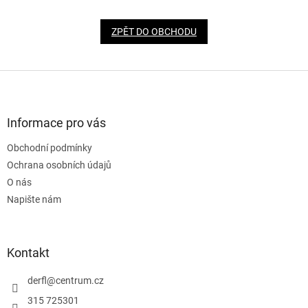
ZPĚT DO OBCHODU
Z
á
p
a
Informace pro vás
t
Obchodní podmínky
í
Ochrana osobních údajů
O nás
Napište nám
Kontakt
derfl
@
centrum.cz
315 725301