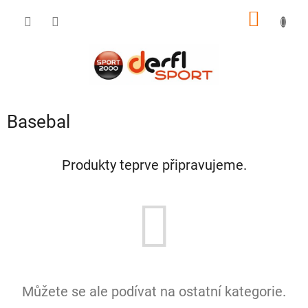
Přejít
NÁKUP
na
obsah
KOŠÍK
Basebal
Produkty teprve připravujeme.
Můžete se ale podívat na ostatní kategorie.