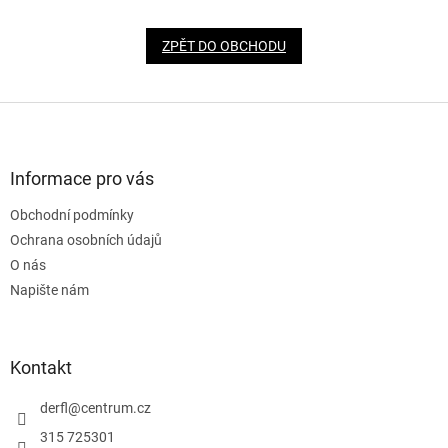
ZPĚT DO OBCHODU
Z
á
p
a
Informace pro vás
t
Obchodní podmínky
í
Ochrana osobních údajů
O nás
Napište nám
Kontakt
derfl
@
centrum.cz
315 725301