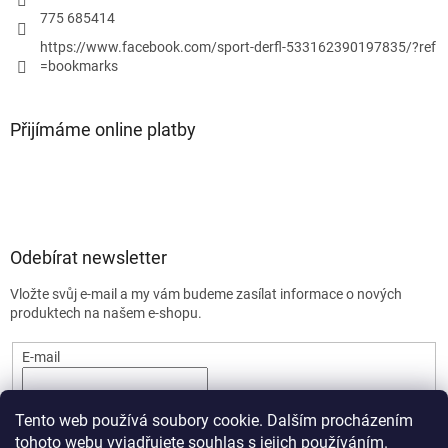
775 685414
https://www.facebook.com/sport-derfl-533162390197835/?ref
=bookmarks
Přijímáme online platby
Odebírat newsletter
Vložte svůj e-mail a my vám budeme zasílat informace o nových
produktech na našem e-shopu.
E-mail
PŘIHLÁSIT SE
Tento web používá soubory cookie. Dalším procházením
tohoto webu vyjadřujete souhlas s jejich používáním.