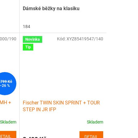
Dámské běžky na klasiku
184
000/190
Kód:
XYZ85419547/140
Novinka
Tip
 799 Kč
–26 %
 MH +
Fischer TWIN SKIN SPRINT + TOUR
STEP IN JR IFP
Skladem
Skladem
ETAIL
DETAIL