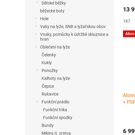
Dětské běžky
13 9
běžecké boty
Hole
187
Vaky na lyže, SNB a lyžařskou obuv
Akce
Vosky, pomůcky k údržbě skluznice a
hran
Oblečení na lyže
Čelenky
Kukly
Ponožky
Kalhoty na lyže
Čepice
Rukavice
Atom
+ PS
Funkční prádlo
Funkční trika
Funkční spodky
Bundy
6 99
Mikiny II. vrstva