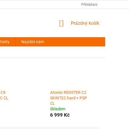
NAPIŠTE NÁM
Přihlášení
NÁKUPNÍ
Prázdný košík
KOŠÍK
takty
Napište nám
 C9
Atomic REDSTER C2
RC CL
SKINTEC hard + PSP
CL
Skladem
6 999 Kč