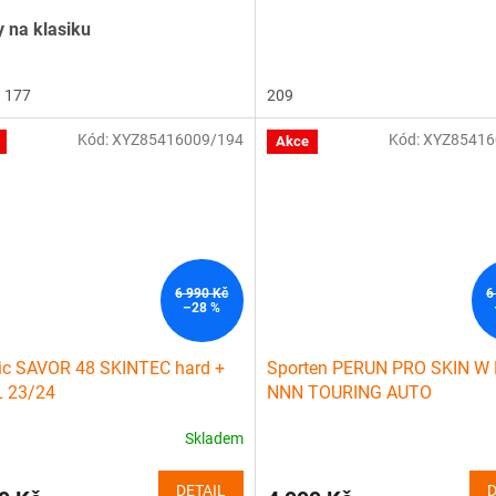
 na klasiku
177
209
Kód:
XYZ85416009/194
Kód:
XYZ85416
Akce
6 990 Kč
6
–28 %
ic SAVOR 48 SKINTEC hard +
Sporten PERUN PRO SKIN W
L 23/24
NNN TOURING AUTO
Skladem
DETAIL
D