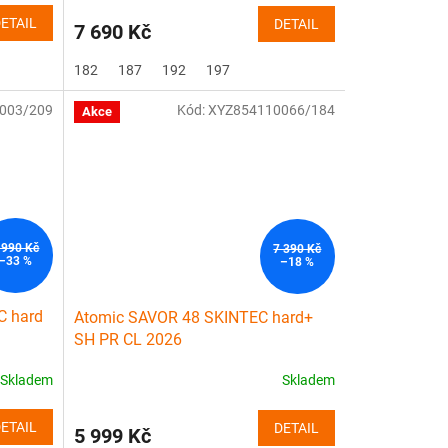
ETAIL
DETAIL
7 690 Kč
182
187
192
197
003/209
Kód:
XYZ854110066/184
Akce
 990 Kč
7 390 Kč
–33 %
–18 %
C hard
Atomic SAVOR 48 SKINTEC hard+
SH PR CL 2026
Skladem
Skladem
ETAIL
DETAIL
5 999 Kč