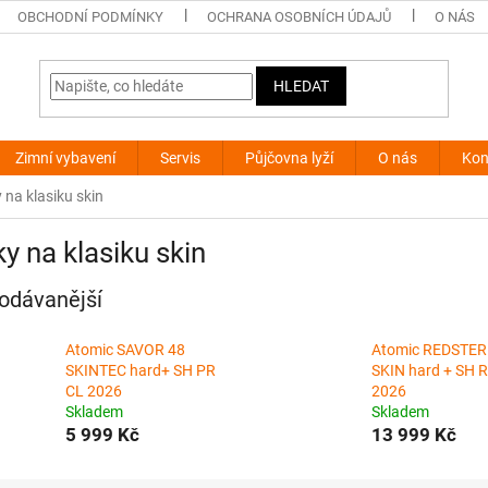
OBCHODNÍ PODMÍNKY
OCHRANA OSOBNÍCH ÚDAJŮ
O NÁS
HLEDAT
Zimní vybavení
Servis
Půjčovna lyží
O nás
Kon
 na klasiku skin
y na klasiku skin
odávanější
Atomic SAVOR 48
Atomic REDSTER
SKINTEC hard+ SH PR
SKIN hard + SH 
CL 2026
2026
Skladem
Skladem
5 999 Kč
13 999 Kč