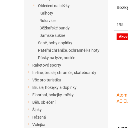
Oblečení na běžky
Běžky
Kalhoty
Rukavice
195
Běžkařské bundy
Dámské sukně
Akce
Saně, boby doplňky
Páteřní chráníče, ochranné kalhoty
Pásky na lyže, nosiče
Raketové sporty
In-line, brusle, chrániče, skateboardy
Vše pro turistiku
Brusle, hokejky a doplňky
Atom
Floorbal, hokejky, míčky
AC C
Běh, oblečení
Šipky
Házená
Volejbal