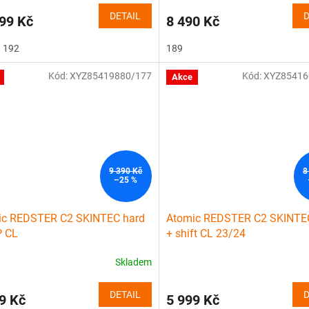
DETAIL
D
99 Kč
8 490 Kč
192
189
Kód:
XYZ85419880/177
Kód:
XYZ85416
Akce
9 390 Kč
8
–25 %
ic REDSTER C2 SKINTEC hard
Atomic REDSTER C2 SKINTE
P CL
+ shift CL 23/24
Skladem
DETAIL
D
9 Kč
5 999 Kč