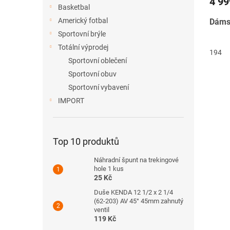
4 99
Basketbal
Americký fotbal
Dámsk
Sportovní brýle
Totální výprodej
194
Sportovní oblečení
Sportovní obuv
Sportovní vybavení
IMPORT
Top 10 produktů
Náhradní špunt na trekingové
hole 1 kus
25 Kč
Duše KENDA 12 1/2 x 2 1/4
(62-203) AV 45° 45mm zahnutý
ventil
119 Kč