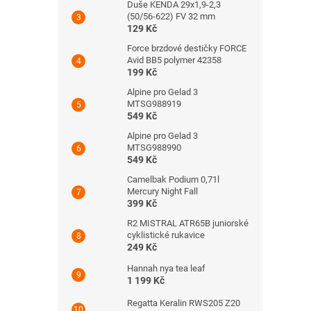
Duše KENDA 29x1,9-2,3
(50/56-622) FV 32 mm
129 Kč
Force brzdové destičky FORCE
Avid BB5 polymer 42358
199 Kč
Alpine pro Gelad 3
MTSG988919
549 Kč
Alpine pro Gelad 3
MTSG988990
549 Kč
Camelbak Podium 0,71l
Mercury Night Fall
399 Kč
R2 MISTRAL ATR65B juniorské
cyklistické rukavice
249 Kč
Hannah nya tea leaf
1 199 Kč
Regatta Keralin RWS205 Z20