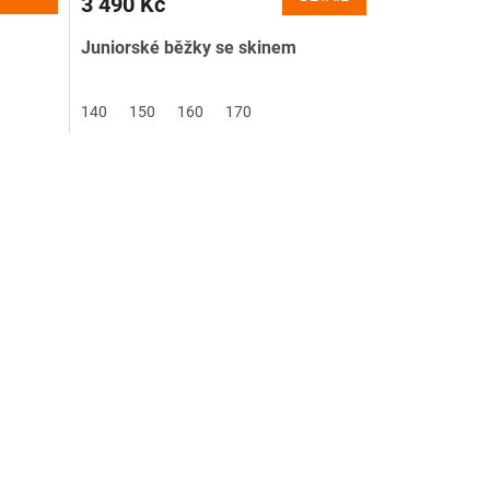
3 490 Kč
Juniorské běžky se skinem
140
150
160
170