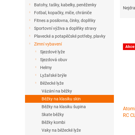
Ř
n
Batohy, tašky, kabelky, peněženky
a
e
Nejdra
Fotbal, kopačky, míče, chrániče
z
l
e
Fitnes a posilovna, činky, doplňky
n
Sportovní výživa a doplňky stravy
í
Plavecké a potapěčské potřeby, plavky
p
V
Zimní vybavení
r
Akce
ý
Sjezdové lyže
o
p
d
Sjezdová obuv
i
u
Helmy
s
k
Lyžařské brýle
p
t
r
Běžecké lyže
ů
o
Vázání na běžky
d
Běžky na klasiku skin
u
Běžky na klasiku šupina
Atom
k
Skate běžky
RC C
t
ů
Běžky kombi
Vaky na běžecké lyže