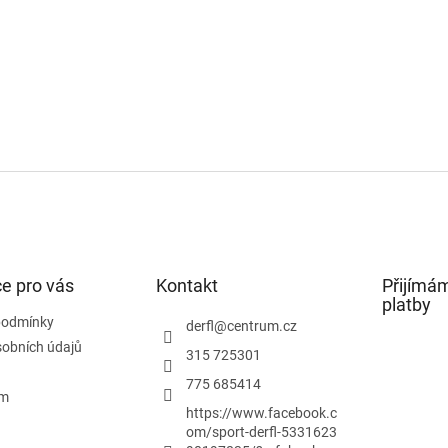
e pro vás
Kontakt
Přijímám
platby
podmínky
derfl
@
centrum.cz
obních údajů
315 725301
775 685414
ám
https://www.facebook.c
om/sport-derfl-5331623