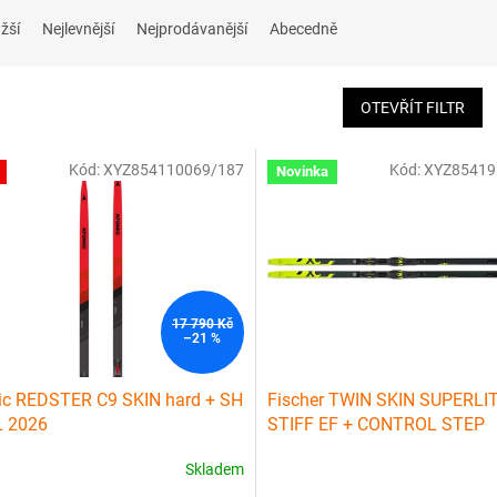
žší
Nejlevnější
Nejprodávanější
Abecedně
OTEVŘÍT FILTR
Kód:
XYZ854110069/187
Kód:
XYZ85419
Novinka
17 790 Kč
–21 %
ic REDSTER C9 SKIN hard + SH
Fischer TWIN SKIN SUPERLI
L 2026
STIFF EF + CONTROL STEP
Skladem