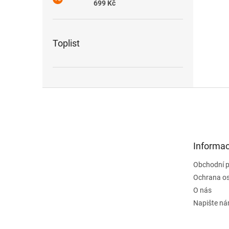
699 Kč
Toplist
Z
á
p
a
t
Informac
í
Obchodní 
Ochrana os
O nás
Napište n