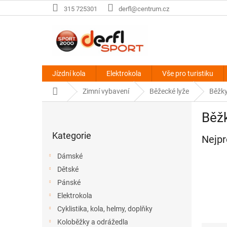
Přejít
315 725301
derfl@centrum.cz
na
obsah
Jízdní kola
Elektrokola
Vše pro turistiku
Domů
Zimní vybavení
Běžecké lyže
Běžky
P
Běžk
o
Přeskočit
s
Kategorie
kategorie
Nejpr
t
r
Dámské
a
Dětské
n
Pánské
n
í
Elektrokola
p
Cyklistika, kola, helmy, doplňky
a
Koloběžky a odrážedla