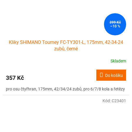
399 Kč
–10 %
Kliky SHIMANO Tourney FC-TY301-L, 175mm, 42-34-24
zubů, černé
Skladem
Do košíku
357 Kč
pro osu čtyřhran, 175mm, 42/34/24 zubů, pro 6/7/8 kola a řetězy
Kód:
C23401