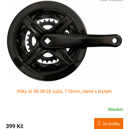
Kliky Al 48-38-28 zubů, 170mm, černé s krytem
Skladem
Do košíku
399 Kč