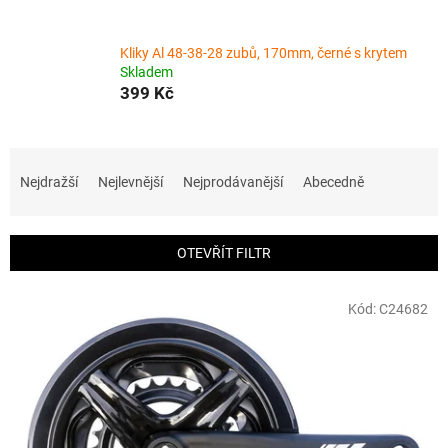
Kliky Al 48-38-28 zubů, 170mm, černé s krytem
Skladem
399 Kč
Ř
a
Nejdražší
Nejlevnější
Nejprodávanější
Abecedně
z
e
n
OTEVŘÍT FILTR
í
p
V
r
Kód:
C24682
ý
o
p
d
i
u
s
k
p
t
r
ů