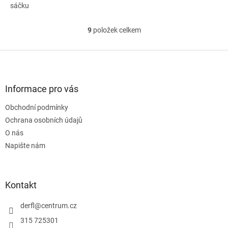
sáčku
9
položek celkem
O
v
l
Z
á
á
d
p
a
a
Informace pro vás
c
t
í
Obchodní podmínky
í
p
Ochrana osobních údajů
r
v
O nás
k
Napište nám
y
v
ý
p
Kontakt
i
s
derfl
@
centrum.cz
u
315 725301