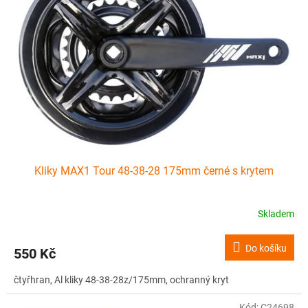
Kliky MAX1 Tour 48-38-28 175mm černé s krytem
Skladem
Do košíku
550 Kč
čtyřhran, Al kliky 48-38-28z/175mm, ochranný kryt
Kód:
C24698