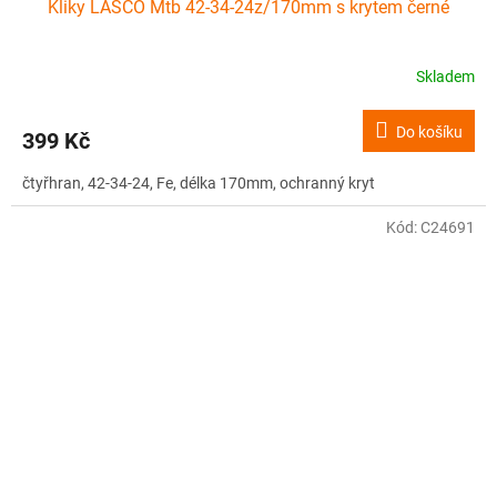
Kliky LASCO Mtb 42-34-24z/170mm s krytem černé
Skladem
Do košíku
399 Kč
čtyřhran, 42-34-24, Fe, délka 170mm, ochranný kryt
Kód:
C24691