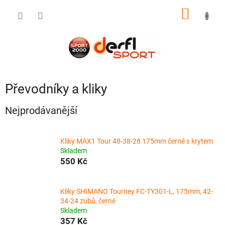
Přejít
NÁKUP
na
obsah
KOŠÍK
Převodníky a kliky
Nejprodávanější
Kliky MAX1 Tour 48-38-28 175mm černé s krytem
Skladem
550 Kč
Kliky SHIMANO Tourney FC-TY301-L, 175mm, 42-
34-24 zubů, černé
Skladem
357 Kč