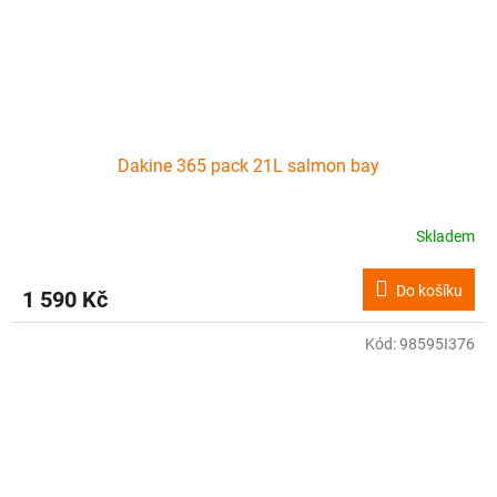
Dakine 365 pack 21L salmon bay
Skladem
Do košíku
1 590 Kč
Kód:
98595I376