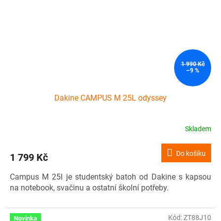
1 990 Kč
–9 %
Dakine CAMPUS M 25L odyssey
Skladem
Do košíku
1 799 Kč
Campus M 25l je studentský batoh od Dakine s kapsou
na notebook, svačinu a ostatní školní potřeby.
Kód:
ZT88J10
Novinka