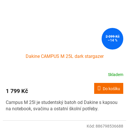
2 099 Kč
–14 %
Dakine CAMPUS M 25L dark stargazer
Skladem
Do košíku
1 799 Kč
Campus M 25l je studentský batoh od Dakine s kapsou
na notebook, svačinu a ostatní školní potřeby.
Kód:
886798536688