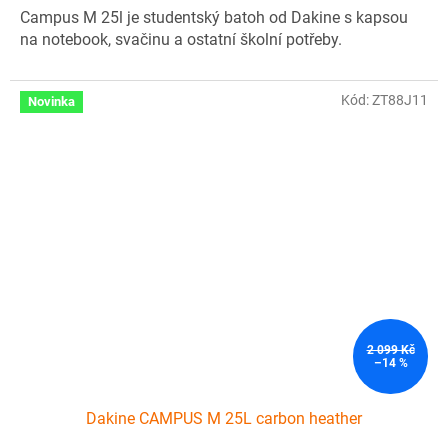
Campus M 25l je studentský batoh od Dakine s kapsou
na notebook, svačinu a ostatní školní potřeby.
Kód:
ZT88J11
Novinka
2 099 Kč
–14 %
Dakine CAMPUS M 25L carbon heather