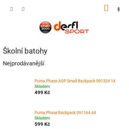
Přejít
NÁKUP
na
obsah
KOŠÍK
Školní batohy
Nejprodávanější
Puma Phase AOP Small Backpack 091324 14
Skladem
499 Kč
Puma Phase Backpack 091164 44
Skladem
599 Kč