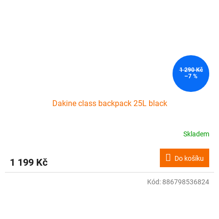
1 290 Kč
–7 %
Dakine class backpack 25L black
Skladem
Do košíku
1 199 Kč
Kód:
886798536824