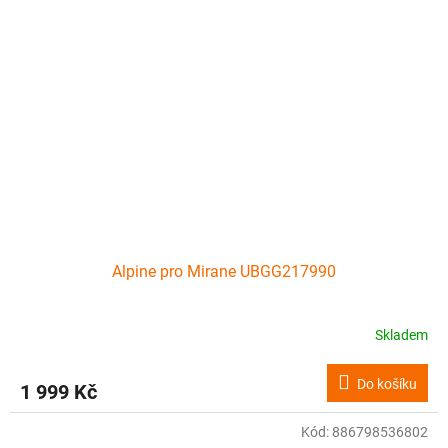
Alpine pro Mirane UBGG217990
Skladem
Do košíku
1 999 Kč
Kód:
886798536802