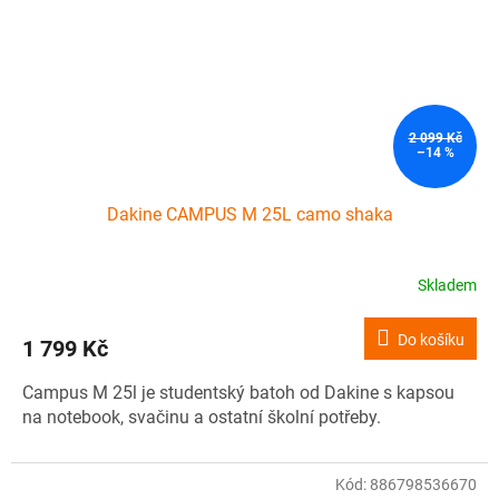
2 099 Kč
–14 %
Dakine CAMPUS M 25L camo shaka
Skladem
Do košíku
1 799 Kč
Campus M 25l je studentský batoh od Dakine s kapsou
na notebook, svačinu a ostatní školní potřeby.
Kód:
886798536670