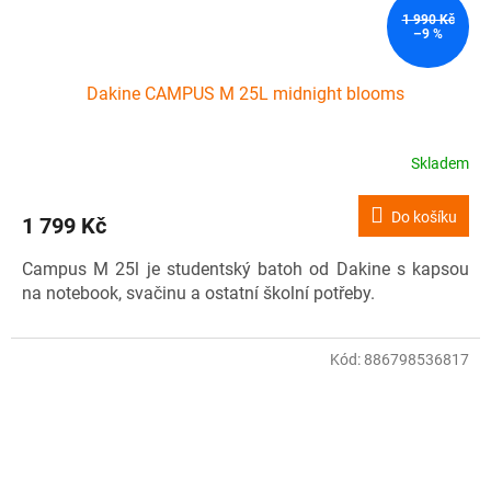
1 990 Kč
–9 %
Dakine CAMPUS M 25L midnight blooms
Skladem
Do košíku
1 799 Kč
Campus M 25l je studentský batoh od Dakine s kapsou
na notebook, svačinu a ostatní školní potřeby.
Kód:
886798536817