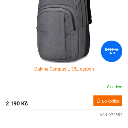
2 350 Kč
–6 %
Dakine Campus L 33L carbon
Skladem
Do košíku
2 190 Kč
Kód:
972552