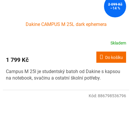
2 099 Kč
–14 %
Dakine CAMPUS M 25L dark ephemera
Skladem
Do košíku
1 799 Kč
Campus M 25l je studentský batoh od Dakine s kapsou
na notebook, svačinu a ostatní školní potřeby.
Kód:
886798536796