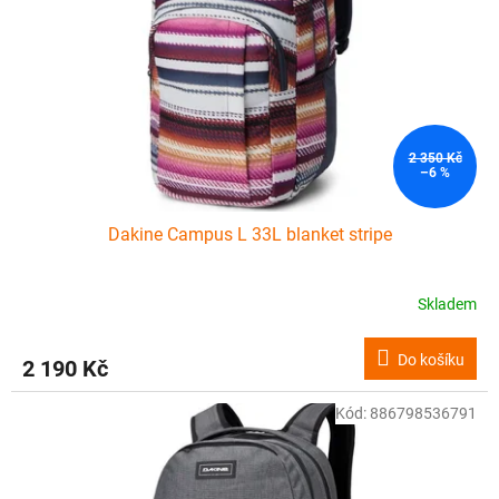
2 350 Kč
–6 %
Dakine Campus L 33L blanket stripe
Skladem
Do košíku
2 190 Kč
Kód:
886798536791