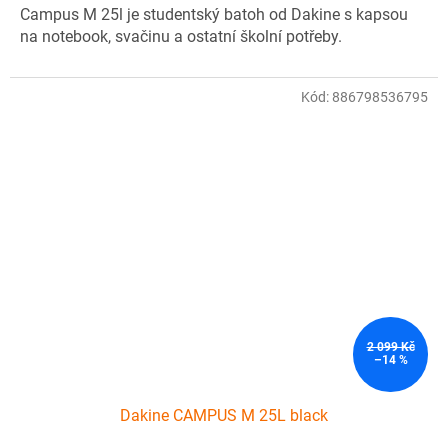
Campus M 25l je studentský batoh od Dakine s kapsou
na notebook, svačinu a ostatní školní potřeby.
Kód:
886798536795
2 099 Kč
–14 %
Dakine CAMPUS M 25L black