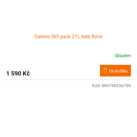
Dakine 365 pack 21L kelp floral
Skladem
Do košíku
1 590 Kč
Kód:
886798536799