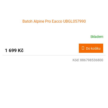
Batoh Alpine Pro Eacco UBGL057990
Skladem
Do košíku
1 699 Kč
Kód:
886798536800