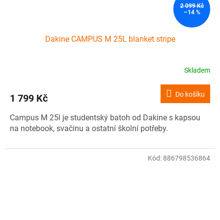
2 099 Kč
–14 %
Dakine CAMPUS M 25L blanket stripe
Skladem
Do košíku
1 799 Kč
Campus M 25l je studentský batoh od Dakine s kapsou
na notebook, svačinu a ostatní školní potřeby.
Kód:
886798536864