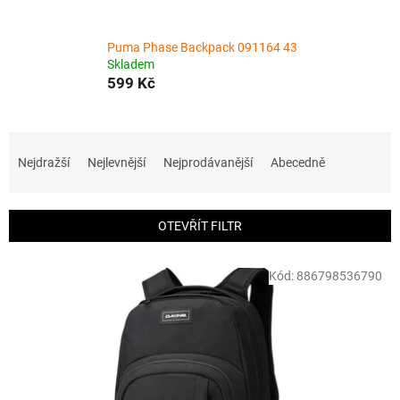
Puma Phase Backpack 091164 43
Skladem
599 Kč
Ř
a
Nejdražší
Nejlevnější
Nejprodávanější
Abecedně
z
e
n
OTEVŘÍT FILTR
í
p
V
r
Kód:
886798536790
ý
o
p
d
i
u
s
k
p
t
r
ů