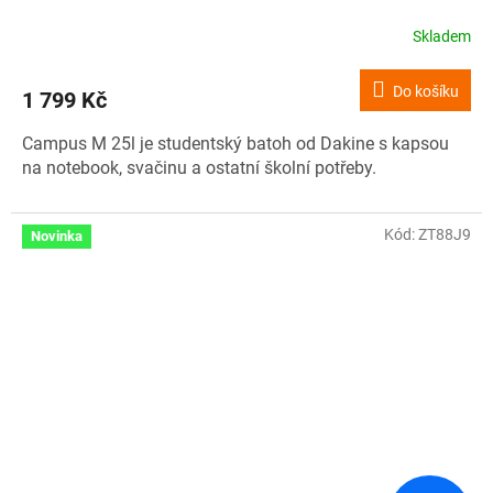
Skladem
Do košíku
1 799 Kč
Campus M 25l je studentský batoh od Dakine s kapsou
na notebook, svačinu a ostatní školní potřeby.
Kód:
ZT88J9
Novinka