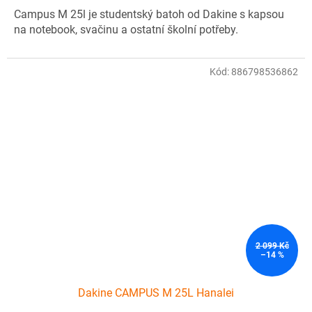
Campus M 25l je studentský batoh od Dakine s kapsou
na notebook, svačinu a ostatní školní potřeby.
Kód:
886798536862
2 099 Kč
–14 %
Dakine CAMPUS M 25L Hanalei