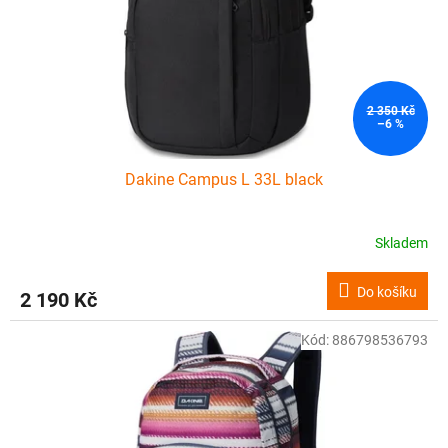
o
d
u
k
t
ů
2 350 Kč
–6 %
Dakine Campus L 33L black
Skladem
Do košíku
2 190 Kč
Kód:
886798536793