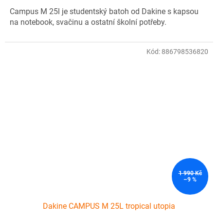
Campus M 25l je studentský batoh od Dakine s kapsou
na notebook, svačinu a ostatní školní potřeby.
Kód:
886798536820
1 990 Kč
–9 %
Dakine CAMPUS M 25L tropical utopia