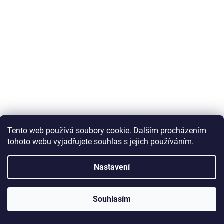
Tento web používá soubory cookie. Dalším procházením
tohoto webu vyjadřujete souhlas s jejich používáním.
Puma Core College Backpack 090655-01
Nastavení
Skladem
Souhlasím
Do košíku
1 199 Kč