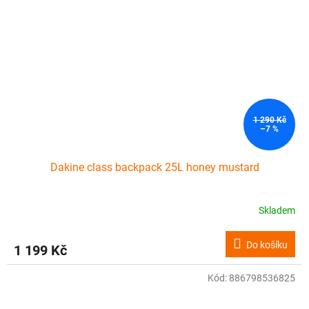
1 290 Kč
–7 %
Dakine class backpack 25L honey mustard
Skladem
Do košíku
1 199 Kč
Kód:
886798536825