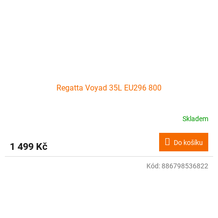
Regatta Voyad 35L EU296 800
Skladem
Do košíku
1 499 Kč
Kód:
886798536822