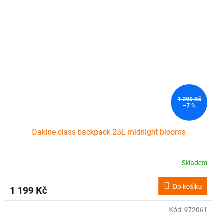
1 290 Kč
–7 %
Dakine class backpack 25L midnight blooms
Skladem
Do košíku
1 199 Kč
Kód:
972061