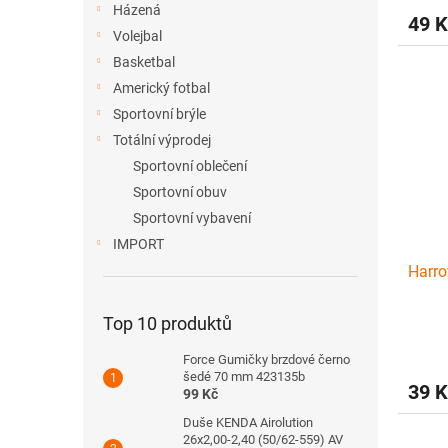
Házená
49 K
Volejbal
Basketbal
Americký fotbal
Sportovní brýle
Totální výprodej
Sportovní oblečení
Sportovní obuv
Sportovní vybavení
IMPORT
Harr
Top 10 produktů
Force Gumičky brzdové černo
šedé 70 mm 423135b
39 K
99 Kč
Duše KENDA Airolution
26x2,00-2,40 (50/62-559) AV