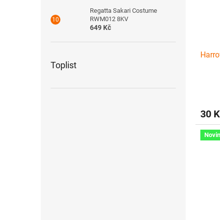
Regatta Sakari Costume
RWM012 8KV
649 Kč
Harro
Toplist
30 K
Novi