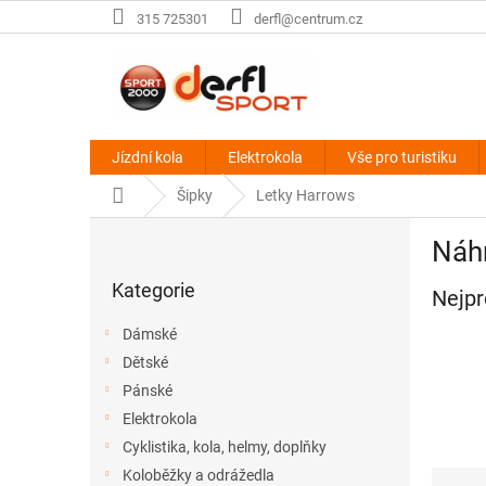
Přejít
315 725301
derfl@centrum.cz
na
obsah
Jízdní kola
Elektrokola
Vše pro turistiku
Domů
Šipky
Letky Harrows
P
Náhr
o
Přeskočit
s
Kategorie
kategorie
Nejpr
t
r
Dámské
a
Dětské
n
Pánské
n
í
Elektrokola
p
Cyklistika, kola, helmy, doplňky
a
Ř
Koloběžky a odrážedla