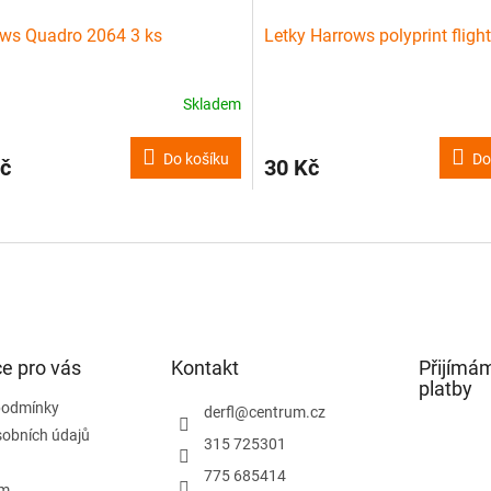
ws Quadro 2064 3 ks
Letky Harrows polyprint fligh
Skladem
Do košíku
Do
č
30 Kč
O
v
l
á
d
a
c
í
e pro vás
Kontakt
Přijímám
p
platby
r
podmínky
derfl
@
centrum.cz
v
obních údajů
315 725301
k
y
775 685414
v
ám