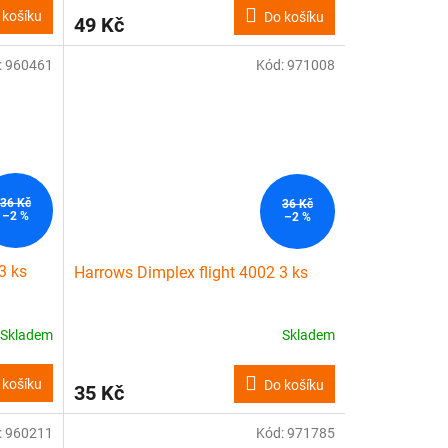
 košíku
Do košíku
49 Kč
:
960461
Kód:
971008
36 Kč
36 Kč
–2 %
–2 %
3 ks
Harrows Dimplex flight 4002 3 ks
Skladem
Skladem
 košíku
Do košíku
35 Kč
:
960211
Kód:
971785