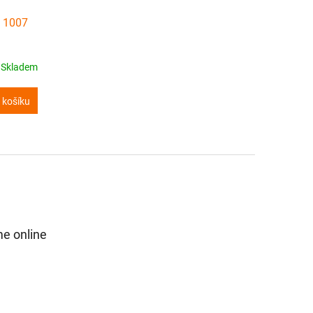
t 1007
Skladem
 košíku
e online