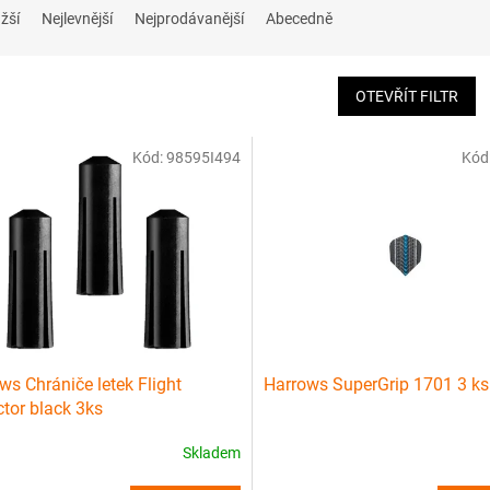
žší
Nejlevnější
Nejprodávanější
Abecedně
OTEVŘÍT FILTR
Kód:
98595I494
Kód
ws Chrániče letek Flight
Harrows SuperGrip 1701 3 ks
ctor black 3ks
Skladem