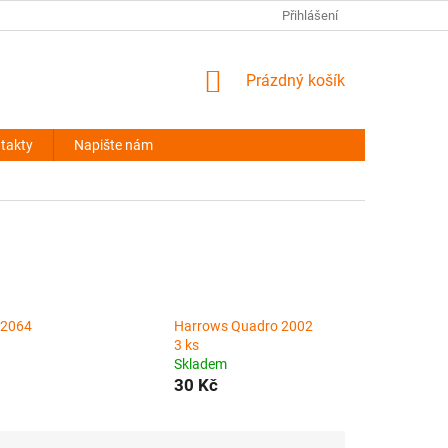
NAPIŠTE NÁM
Přihlášení
NÁKUPNÍ
Prázdný košík
KOŠÍK
takty
Napište nám
 2064
Harrows Quadro 2002
3 ks
Skladem
30 Kč