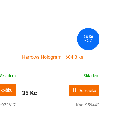
36 Kč
–2 %
Harrows Hologram 1604 3 ks
Skladem
Skladem
 košíku
Do košíku
35 Kč
:
972617
Kód:
959442