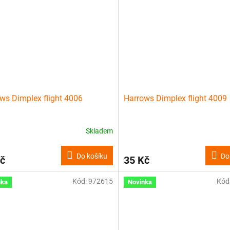
ws Dimplex flight 4006
Harrows Dimplex flight 4009
Skladem
Do košíku
Do
č
35 Kč
Kód:
972615
Kód
nka
Novinka