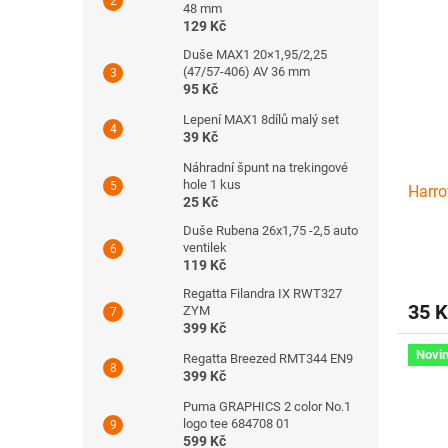
48 mm
129 Kč
Duše MAX1 20×1,95/2,25
(47/57-406) AV 36 mm
95 Kč
Lepení MAX1 8dílů malý set
39 Kč
Náhradní špunt na trekingové
hole 1 kus
Harro
25 Kč
Duše Rubena 26x1,75 -2,5 auto
ventilek
119 Kč
Regatta Filandra IX RWT327
35 K
ZYM
399 Kč
Novi
Regatta Breezed RMT344 EN9
399 Kč
Puma GRAPHICS 2 color No.1
logo tee 684708 01
599 Kč