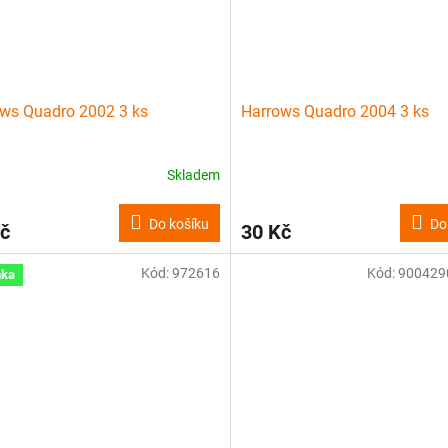
ws Quadro 2002 3 ks
Harrows Quadro 2004 3 ks
Skladem
Do košíku
Do
č
30 Kč
Kód:
972616
Kód:
900429
nka