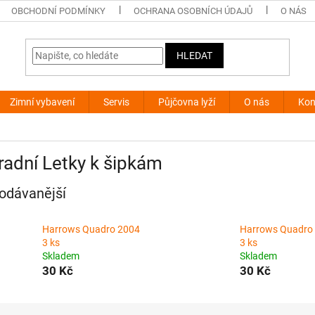
OBCHODNÍ PODMÍNKY
OCHRANA OSOBNÍCH ÚDAJŮ
O NÁS
HLEDAT
Zimní vybavení
Servis
Půjčovna lyží
O nás
Kon
adní Letky k šipkám
odávanější
Harrows Quadro 2004
Harrows Quadro
3 ks
3 ks
Skladem
Skladem
30 Kč
30 Kč