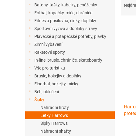
n
a
Batohy, tašky, kabelky, peněženky
Nejdra
e
z
Fotbal, kopačky, míče, chrániče
l
e
Fitnes a posilovna, činky, doplňky
n
Sportovní výživa a doplňky stravy
í
Plavecké a potapěčské potřeby, plavky
p
V
r
Zimní vybavení
ý
o
Raketové sporty
p
d
i
In-line, brusle, chrániče, skateboardy
u
s
Vše pro turistiku
k
p
Brusle, hokejky a doplňky
t
r
ů
Floorbal, hokejky, míčky
o
Běh, oblečení
d
Šipky
u
Harro
k
Náhradní hroty
prote
t
Letky Harrows
ů
Šipky Harrows
Náhradní shafty