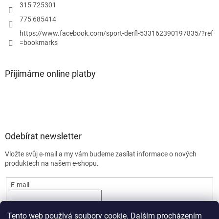
315 725301
775 685414
https://www.facebook.com/sport-derfl-533162390197835/?ref
=bookmarks
Přijímáme online platby
Odebírat newsletter
Vložte svůj e-mail a my vám budeme zasílat informace o nových
produktech na našem e-shopu.
E-mail
PŘIHLÁSIT SE
Tento web používá soubory cookie. Dalším procházením