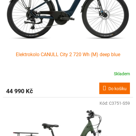
o
d
u
k
t
ů
Elektrokolo CANULL City 2 720 Wh (M) deep blue
Skladem
Do košíku
44 990 Kč
Kód:
C3751-S59