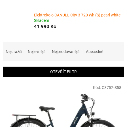
Elektrokolo CANULL City 3 720 Wh (S) pearl white
Skladem
41 990 Kč
Ř
a
Nejdražší
Nejlevnější
Nejprodávanější
Abecedně
z
e
n
OTEVŘÍT FILTR
í
p
V
r
Kód:
C3752-S58
ý
o
p
d
i
u
s
k
p
t
r
ů