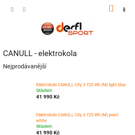
Přejít
NÁKUP
na
obsah
KOŠÍK
CANULL - elektrokola
Nejprodávanější
Elektrokolo CANULL City 3 720 Wh (M) light blue
Skladem
41 990 Kč
Elektrokolo CANULL City 3 720 Wh (M) pearl
white
Skladem
41 990 Kč