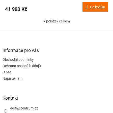
Do košíku
41 990 Kč
7
položek celkem
O
v
l
Z
á
á
d
p
a
a
Informace pro vás
c
t
í
Obchodní podmínky
í
p
Ochrana osobních údajů
r
v
O nás
k
Napište nám
y
v
ý
p
Kontakt
i
s
derfl
@
centrum.cz
u