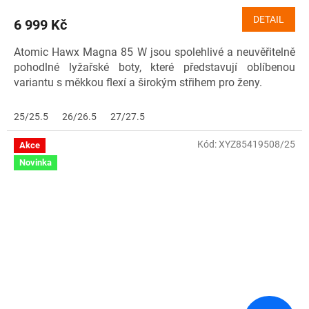
DETAIL
6 999 Kč
Atomic Hawx Magna 85 W jsou spolehlivé a neuvěřitelně
pohodlné lyžařské boty, které představují oblíbenou
variantu s měkkou flexí a širokým střihem pro ženy.
25/25.5
26/26.5
27/27.5
Kód:
XYZ85419508/25
Akce
Novinka