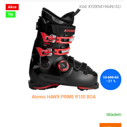
Kód:
XYZ85419649/32/
Akce
Tip
12 690 Kč
–21 %
Atomic HAWX PRIME R100 BOA
Skladem