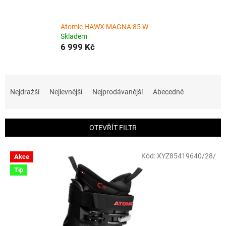
Atomic HAWX MAGNA 85 W
Skladem
6 999 Kč
Ř
a
Nejdražší
Nejlevnější
Nejprodávanější
Abecedně
z
e
n
OTEVŘÍT FILTR
í
p
V
r
Kód:
XYZ85419640/28/
Akce
ý
o
Tip
p
d
i
u
s
k
p
t
r
ů