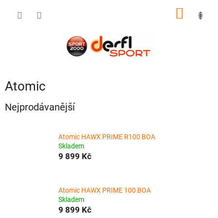
Přejít
NÁKUP
na
obsah
KOŠÍK
Atomic
Nejprodávanější
Atomic HAWX PRIME R100 BOA
Skladem
9 899 Kč
Atomic HAWX PRIME 100 BOA
Skladem
9 899 Kč