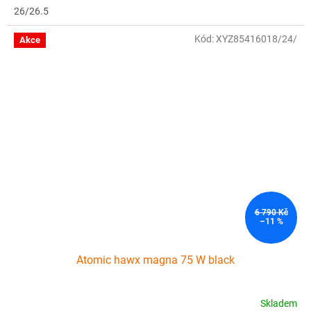
26/26.5
Kód:
XYZ85416018/24/
Akce
6 790 Kč
–11 %
Atomic hawx magna 75 W black
Skladem