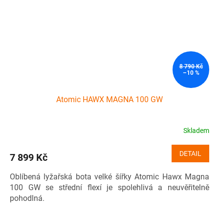
8 790 Kč
–10 %
Atomic HAWX MAGNA 100 GW
Skladem
DETAIL
7 899 Kč
Oblíbená lyžařská bota velké šířky Atomic Hawx Magna
100 GW se střední flexí je spolehlivá a neuvěřitelně
pohodlná.