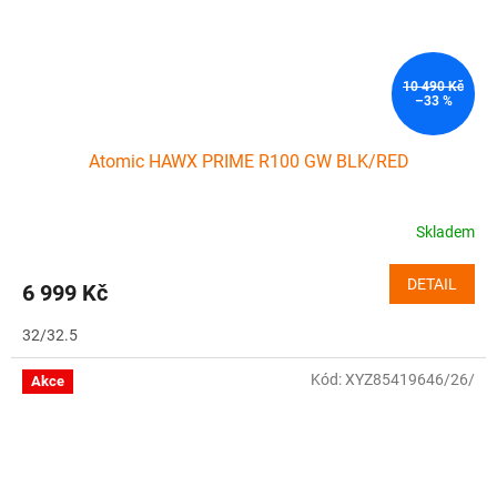
10 490 Kč
–33 %
Atomic HAWX PRIME R100 GW BLK/RED
Skladem
DETAIL
6 999 Kč
32/32.5
Kód:
XYZ85419646/26/
Akce