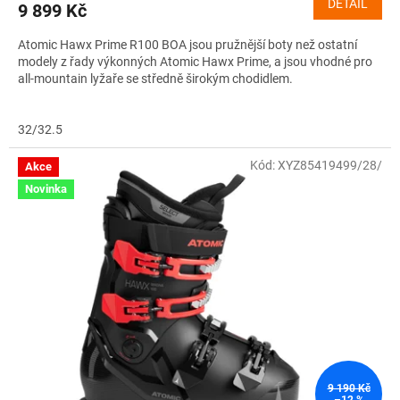
DETAIL
9 899 Kč
Atomic Hawx Prime R100 BOA jsou pružnější boty než ostatní
modely z řady výkonných Atomic Hawx Prime, a jsou vhodné pro
all-mountain lyžaře se středně širokým chodidlem.
32/32.5
Kód:
XYZ85419499/28/
Akce
Novinka
9 190 Kč
–12 %