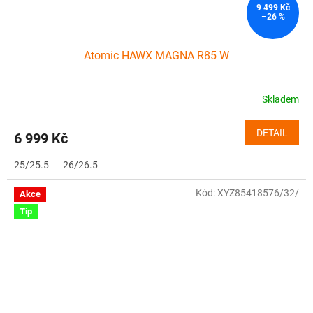
9 499 Kč
–26 %
Atomic HAWX MAGNA R85 W
Skladem
DETAIL
6 999 Kč
25/25.5
26/26.5
Kód:
XYZ85418576/32/
Akce
Tip