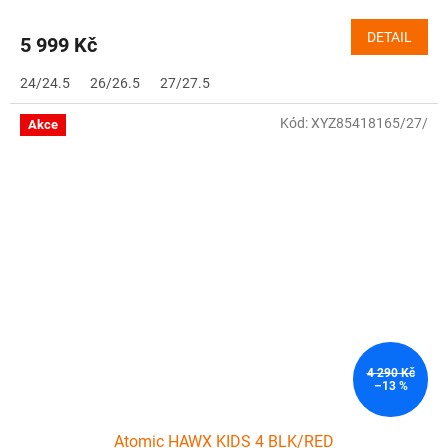
DETAIL
5 999 Kč
24/24.5
26/26.5
27/27.5
Kód:
XYZ85418165/27/
Akce
4 290 Kč
–13 %
Atomic HAWX KIDS 4 BLK/RED