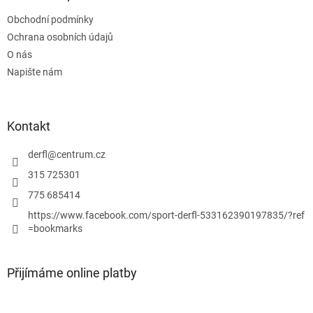
t
í
Obchodní podmínky
í
p
Ochrana osobních údajů
r
v
O nás
k
Napište nám
y
v
ý
p
Kontakt
i
s
derfl
@
centrum.cz
u
315 725301
775 685414
https://www.facebook.com/sport-derfl-533162390197835/?ref
=bookmarks
Přijímáme online platby