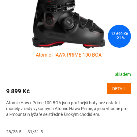
o
d
u
k
t
ů
12 690 Kč
–21 %
Atomic HAWX PRIME 100 BOA
Skladem
DETAIL
9 899 Kč
Atomic Hawx Prime 100 BOA jsou pružnější boty než ostatní
modely z řady výkonných Atomic Hawx Prime, a jsou vhodné pro
all-mountain lyžaře se středně širokým chodidlem.
28/28.5
31/31.5