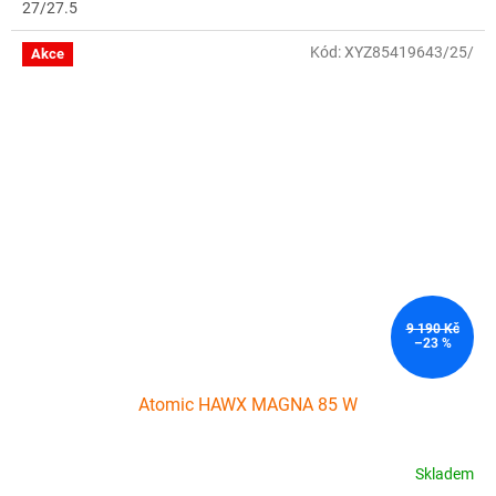
27/27.5
Kód:
XYZ85419643/25/
Akce
9 190 Kč
–23 %
Atomic HAWX MAGNA 85 W
Skladem