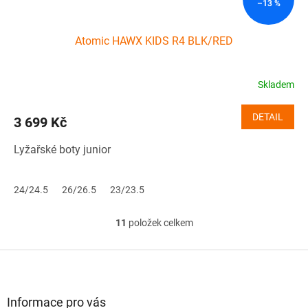
–13 %
Atomic HAWX KIDS R4 BLK/RED
Skladem
DETAIL
3 699 Kč
Lyžařské boty junior
24/24.5
26/26.5
23/23.5
11
položek celkem
O
v
l
Z
á
á
d
p
a
a
Informace pro vás
c