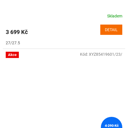
Skladem
DETAIL
3 699 Kč
27/27.5
Kód:
XYZ85419601/23/
Akce
4 290 Kč