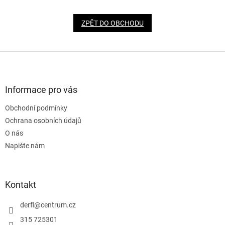
ZPĚT DO OBCHODU
Z
á
p
a
Informace pro vás
t
Obchodní podmínky
í
Ochrana osobních údajů
O nás
Napište nám
Kontakt
derfl
@
centrum.cz
315 725301