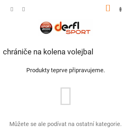
Přejít
NÁKUP
na
obsah
KOŠÍK
chrániče na kolena volejbal
Produkty teprve připravujeme.
Můžete se ale podívat na ostatní kategorie.