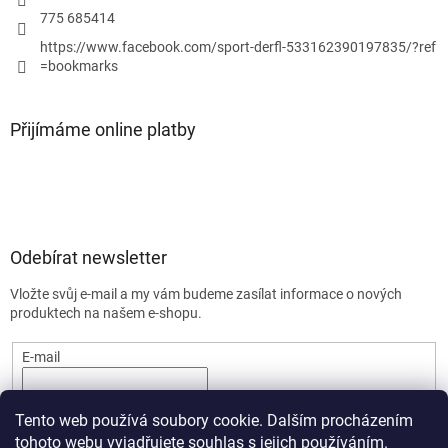
775 685414
https://www.facebook.com/sport-derfl-533162390197835/?ref
=bookmarks
Přijímáme online platby
Odebírat newsletter
Vložte svůj e-mail a my vám budeme zasílat informace o nových
produktech na našem e-shopu.
E-mail
PŘIHLÁSIT SE
Tento web používá soubory cookie. Dalším procházením
tohoto webu vyjadřujete souhlas s jejich používáním.