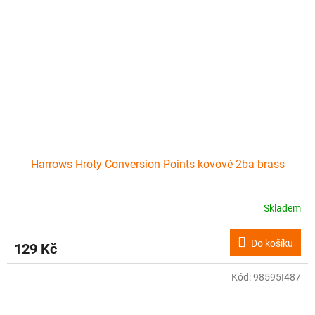
Harrows Hroty Conversion Points kovové 2ba brass
Skladem
Do košíku
129 Kč
Kód:
98595I487