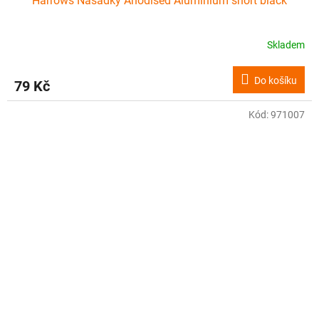
Harrows Násadky Anodised Aluminium short black
Skladem
Do košíku
79 Kč
Kód:
971007