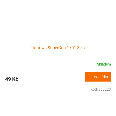
Harrows SuperGrip 1701 3 ks
Skladem
Do košíku
49 Kč
Kód:
960223