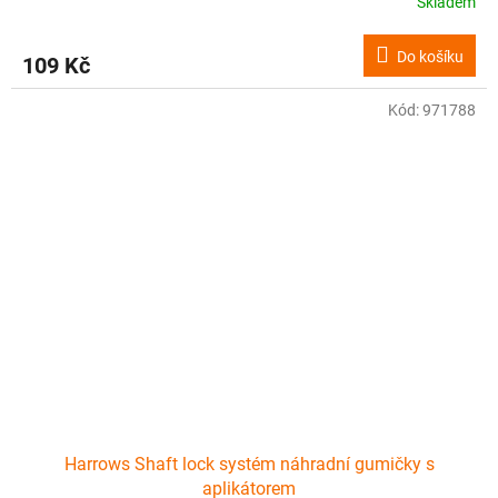
Skladem
Do košíku
109 Kč
Kód:
971788
Harrows Shaft lock systém náhradní gumičky s
aplikátorem