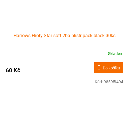
Harrows Hroty Star soft 2ba blistr pack black 30ks
Skladem
Do košíku
60 Kč
Kód:
98595I494