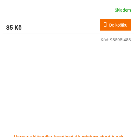
Skladem
Do košíku
85 Kč
Kód:
98595I488