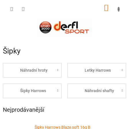
Přejít
NÁKUP
na
obsah
KOŠÍK
Šipky
Náhradní hroty
Letky Harrows
Šipky Harrows
Náhradní shafty
Nejprodávanější
Šipky Harrows Blaze soft 16g B