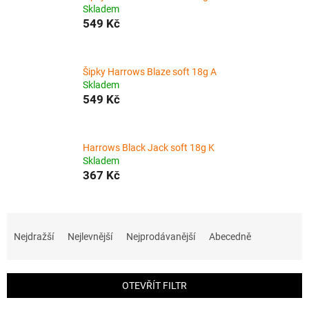
Skladem
549 Kč
Šipky Harrows Blaze soft 18g A
Skladem
549 Kč
Harrows Black Jack soft 18g K
Skladem
367 Kč
Ř
a
Nejdražší
Nejlevnější
Nejprodávanější
Abecedně
z
e
n
OTEVŘÍT FILTR
í