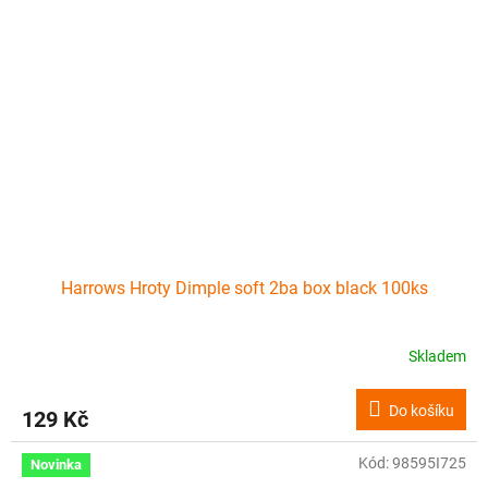
Harrows Hroty Dimple soft 2ba box black 100ks
Skladem
Do košíku
129 Kč
Kód:
98595I725
Novinka