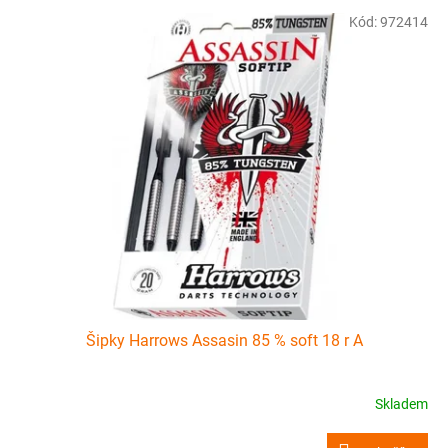
p
V
r
Kód:
972414
ý
o
p
d
i
u
s
k
p
t
r
ů
o
d
u
k
t
ů
Šipky Harrows Assasin 85 % soft 18 r A
Skladem