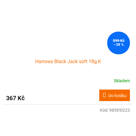
599 Kč
–38 %
Harrows Black Jack soft 18g K
Skladem
Do košíku
367 Kč
Kód:
98595I223