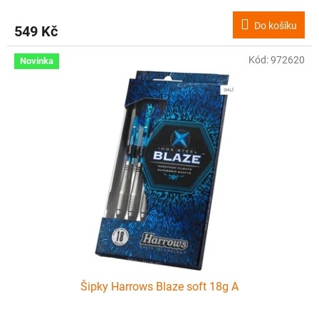
Do košíku
549 Kč
Kód:
972620
Novinka
Šipky Harrows Blaze soft 18g A