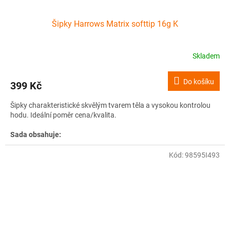
Šipky Harrows Matrix softtip 16g K
Skladem
Do košíku
399 Kč
Šipky charakteristické skvělým tvarem těla a vysokou kontrolou
hodu. Ideální poměr cena/kvalita.
Sada obsahuje:
- 3 ks šipek
- pouzdro na šipky
Kód:
98595I493
Vyrobeno ve Velké Británii.
Informace:
Hrot:
steel
Materiál:
mosaz
Váha šipek:
18g, 20g, 22g, 24g a 26g