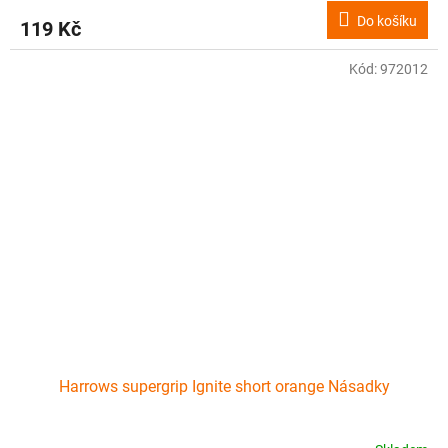
Do košíku
119 Kč
Kód:
972012
Harrows supergrip Ignite short orange Násadky