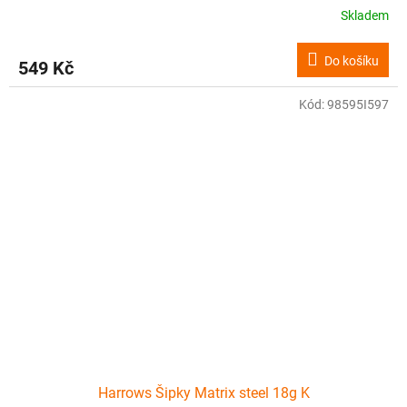
Skladem
Do košíku
549 Kč
Kód:
98595I597
Harrows Šipky Matrix steel 18g K