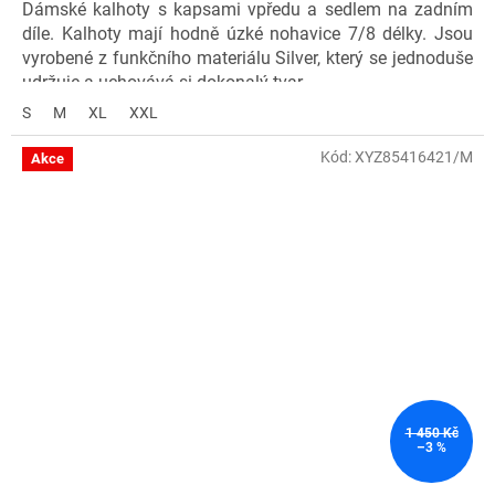
Dámské kalhoty s kapsami vpředu a sedlem na zadním
díle. Kalhoty mají hodně úzké nohavice 7/8 délky. Jsou
vyrobené z funkčního materiálu Silver, který se jednoduše
udržuje a uchovává si dokonalý tvar.
S
M
XL
XXL
Materiál: 86 % nylon, 14 % elastan (Silver)
Kód: 7000246-0100-1
Kód:
XYZ85416421/M
Akce
1 450 Kč
–3 %