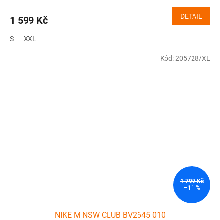
DETAIL
1 599 Kč
S
XXL
Kód:
205728/XL
1 799 Kč
–11 %
NIKE M NSW CLUB BV2645 010