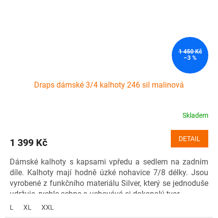
1 450 Kč
–3 %
Draps dámské 3/4 kalhoty 246 sil malinová
Skladem
DETAIL
1 399 Kč
Dámské kalhoty s kapsami vpředu a sedlem na zadním
díle. Kalhoty mají hodně úzké nohavice 7/8 délky. Jsou
vyrobené z funkčního materiálu Silver, který se jednoduše
udržuje, rychle schne a uchovává si dokonalý tvar.
L
XL
XXL
Materiál: 86 % nylon, 14 % elastan (Silver)