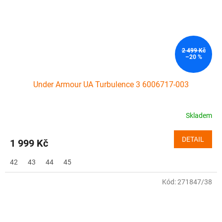
2 499 Kč
–20 %
Under Armour UA Turbulence 3 6006717-003
Skladem
DETAIL
1 999 Kč
42
43
44
45
Kód:
271847/38