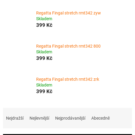
Regatta Fingal stretch rmt342 zyw
Skladem
399 Kč
Regatta Fingal stretch rmt342 800
Skladem
399 Kč
Regatta Fingal stretch rmt342 zrk
Skladem
399 Kč
Ř
a
Nejdražší
Nejlevnější
Nejprodávanější
Abecedně
z
e