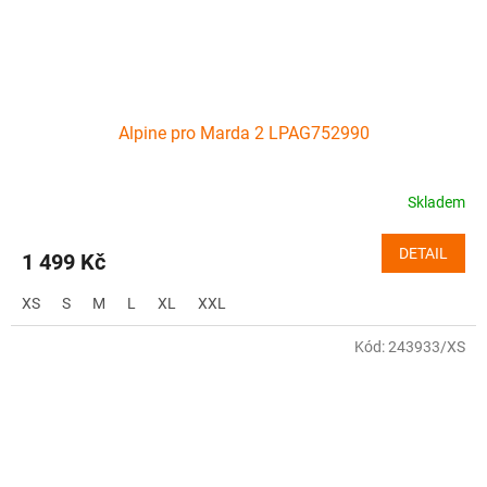
Alpine pro Marda 2 LPAG752990
Skladem
DETAIL
1 499 Kč
XS
S
M
L
XL
XXL
Kód:
243933/XS