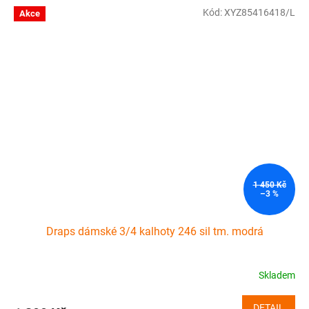
Kód: 7000246-2500-1
Kód:
XYZ85416418/L
Akce
1 450 Kč
–3 %
Draps dámské 3/4 kalhoty 246 sil tm. modrá
Skladem
DETAIL