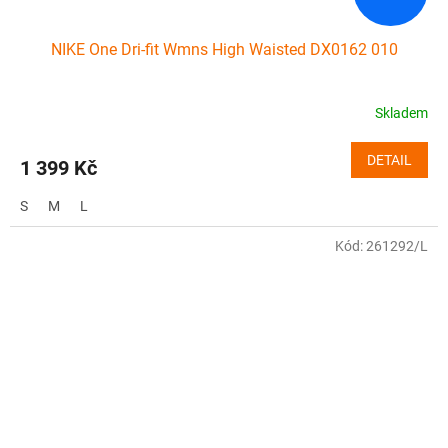
NIKE One Dri-fit Wmns High Waisted DX0162 010
Skladem
DETAIL
1 399 Kč
S
M
L
Kód:
261292/L