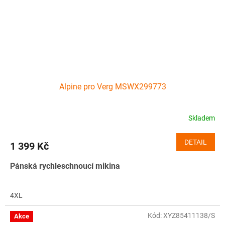
Alpine pro Verg MSWX299773
Skladem
DETAIL
1 399 Kč
Pánská rychleschnoucí mikina
4XL
Kód:
XYZ85411138/S
Akce