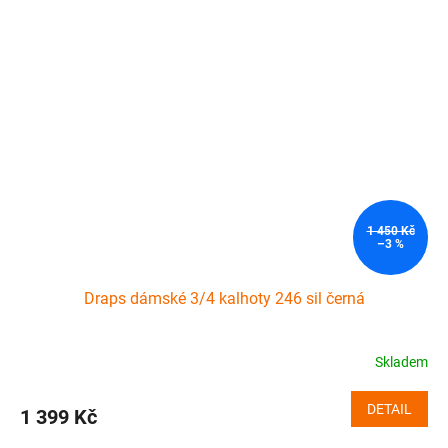
1 450 Kč
–3 %
Draps dámské 3/4 kalhoty 246 sil černá
Skladem
DETAIL
1 399 Kč