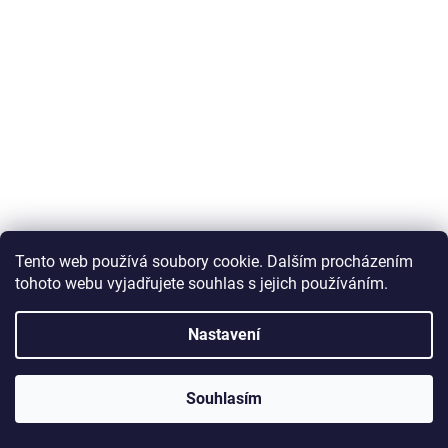
adidas M FEELCOZY HD h12215
Tento web používá soubory cookie. Dalším procházením
tohoto webu vyjadřujete souhlas s jejich používáním.
Skladem
Nastavení
DETAIL
1 299 Kč
Souhlasím
XXL
Kód:
230397/XL