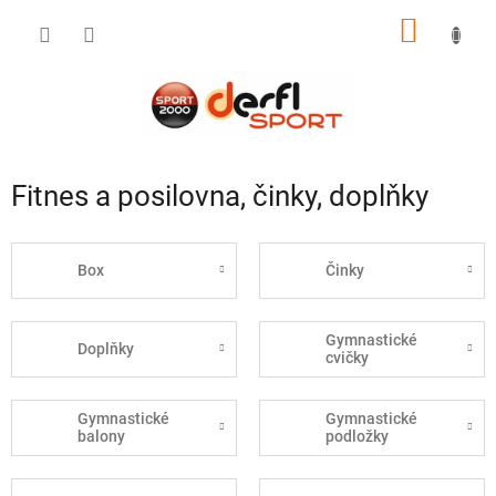
Přejít
NÁKUP
na
obsah
KOŠÍK
Fitnes a posilovna, činky, doplňky
Box
Činky
Gymnastické
Doplňky
cvičky
Gymnastické
Gymnastické
balony
podložky