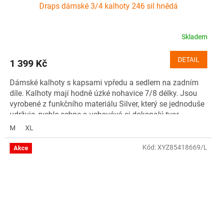
Draps dámské 3/4 kalhoty 246 sil hnědá
Skladem
DETAIL
1 399 Kč
Dámské kalhoty s kapsami vpředu a sedlem na zadním
díle. Kalhoty mají hodně úzké nohavice 7/8 délky. Jsou
vyrobené z funkčního materiálu Silver, který se jednoduše
udržuje, rychle schne a uchovává si dokonalý tvar.
M
XL
Materiál: 86 % nylon, 14 % elastan (Silver)
Kód: 7000246-4700-1
Kód:
XYZ85418669/L
Akce