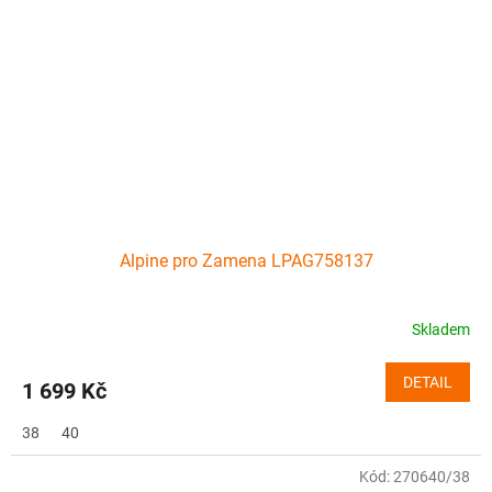
Alpine pro Zamena LPAG758137
Skladem
DETAIL
1 699 Kč
38
40
Kód:
270640/38