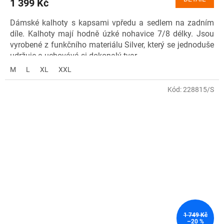
1 399 Kč
Dámské kalhoty s kapsami vpředu a sedlem na zadním
díle. Kalhoty mají hodně úzké nohavice 7/8 délky. Jsou
vyrobené z funkčního materiálu Silver, který se jednoduše
udržuje a uchovává si dokonalý tvar.
M
L
XL
XXL
Materiál: 86 % nylon, 14 % elastan (Silver)
Kód: 7000246-0300-1
Kód:
228815/S
1 749 Kč
–20 %