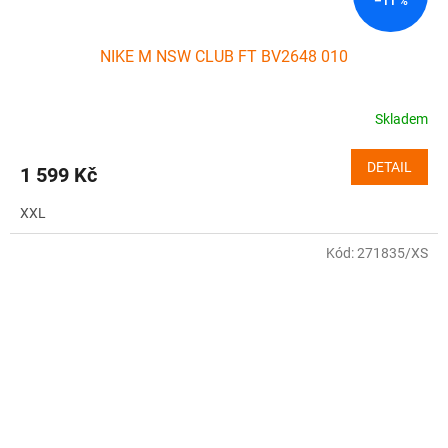
–11 %
NIKE M NSW CLUB FT BV2648 010
Skladem
DETAIL
1 599 Kč
XXL
Kód:
271835/XS