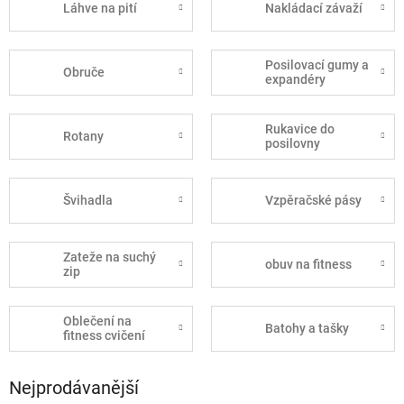
Láhve na pití
Nakládací závaží
Posilovací gumy a
Obruče
expandéry
Rukavice do
Rotany
posilovny
Švihadla
Vzpěračské pásy
Zateže na suchý
obuv na fitness
zip
Oblečení na
Batohy a tašky
fitness cvičení
Nejprodávanější