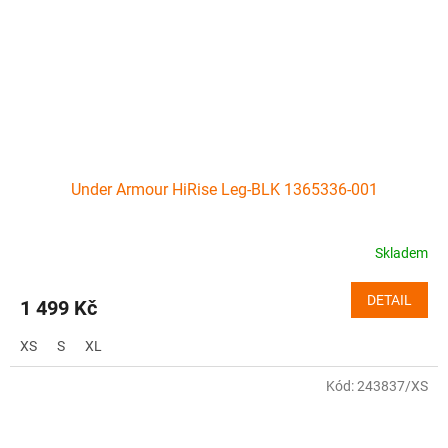
Under Armour HiRise Leg-BLK 1365336-001
Skladem
DETAIL
1 499 Kč
XS
S
XL
Kód:
243837/XS