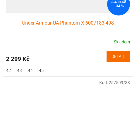
3 499 Kč
–34 %
Under Armour UA Phantom X 6007183-498
Skladem
DETAIL
2 299 Kč
42
43
44
45
Kód:
257509/38