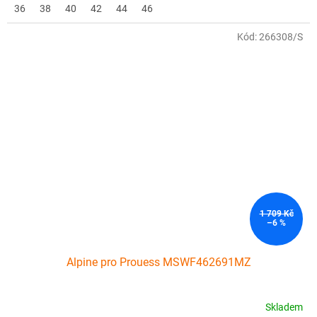
36
38
40
42
44
46
Kód:
266308/S
1 709 Kč
–6 %
Alpine pro Prouess MSWF462691MZ
Skladem