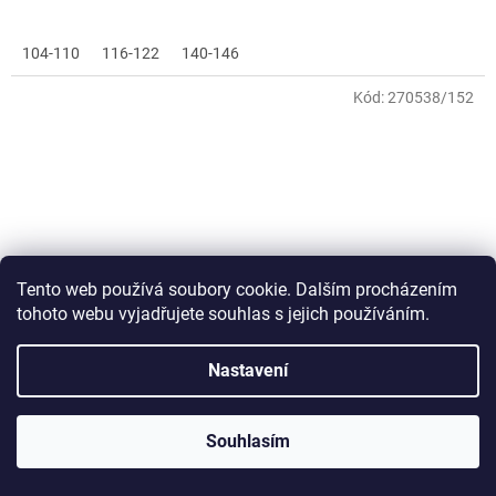
104-110
116-122
140-146
Kód:
270538/152
Tento web používá soubory cookie. Dalším procházením
tohoto webu vyjadřujete souhlas s jejich používáním.
Nastavení
Souhlasím
Alpine pro Gerlo KJCG36D684