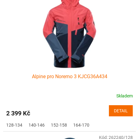
Alpine pro Noremo 3 KJCG36A434
Skladem
DETAIL
2 399 Kč
128-134
140-146
152-158
164-170
Kód:
262240/128