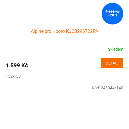
1 999 Kč
–20 %
Alpine pro Hooro KJCB296722PA
Skladem
DETAIL
1 599 Kč
152-158
Kód:
248044/140