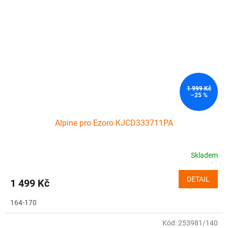
1 999 Kč
–25 %
Alpine pro Ezoro KJCD333711PA
Skladem
DETAIL
1 499 Kč
164-170
Kód:
253981/140