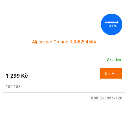
1 899 Kč
–31 %
Alpine pro Omano KJCB294564
Skladem
DETAIL
1 299 Kč
152-158
Kód:
241866/128