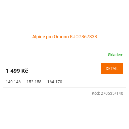
Alpine pro Omono KJCG367838
Skladem
DETAIL
1 499 Kč
140-146
152-158
164-170
Kód:
270535/140