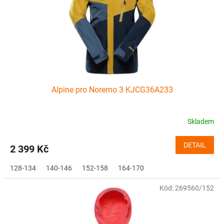
o
d
u
k
t
ů
Alpine pro Noremo 3 KJCG36A233
Skladem
DETAIL
2 399 Kč
128-134
140-146
152-158
164-170
Kód:
269560/152