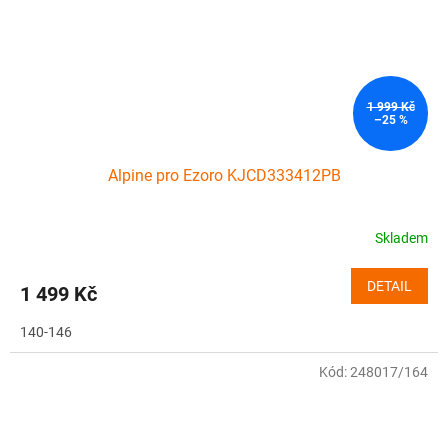
1 999 Kč
–25 %
Alpine pro Ezoro KJCD333412PB
Skladem
DETAIL
1 499 Kč
140-146
Kód:
248017/164