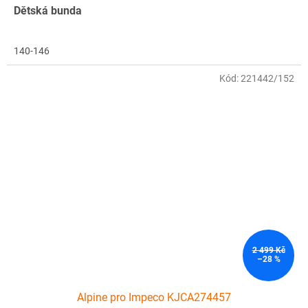
Dětská bunda
140-146
Kód:
221442/152
2 499 Kč
–28 %
Alpine pro Impeco KJCA274457