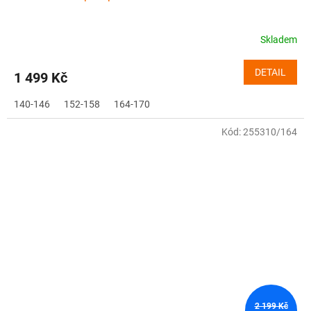
Skladem
DETAIL
1 499 Kč
140-146
152-158
164-170
Kód:
255310/164
2 199 Kč