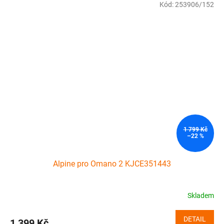
Kód:
253906/152
1 799 Kč
–22 %
Alpine pro Omano 2 KJCE351443
Skladem
DETAIL
1 399 Kč