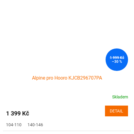
1 999 Kč
–30 %
Alpine pro Hooro KJCB296707PA
Skladem
DETAIL
1 399 Kč
104-110
140-146