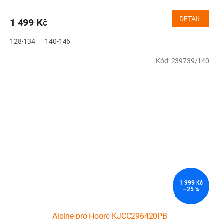
DETAIL
1 499 Kč
128-134
140-146
Kód:
239739/140
1 999 Kč
–25 %
Alpine pro Hooro KJCC296420PB