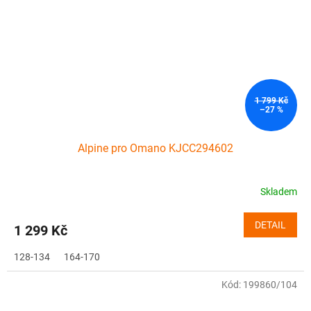
1 799 Kč
–27 %
Alpine pro Omano KJCC294602
Skladem
DETAIL
1 299 Kč
128-134
164-170
Kód:
199860/104