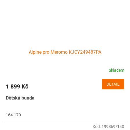
Alpine pro Meromo KJCY249487PA
Skladem
DETAIL
1 899 Kč
Dětská bunda
164-170
Kód:
199869/140