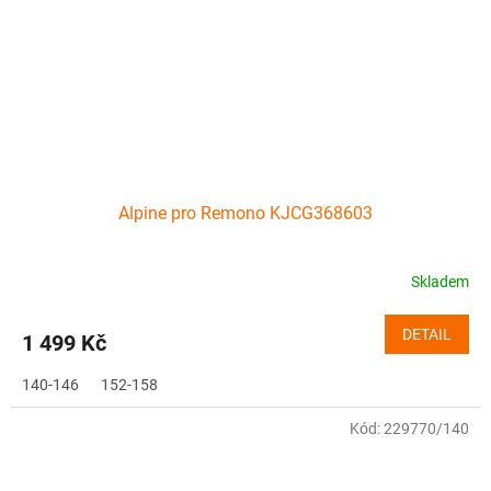
Alpine pro Remono KJCG368603
Skladem
DETAIL
1 499 Kč
140-146
152-158
Kód:
229770/140