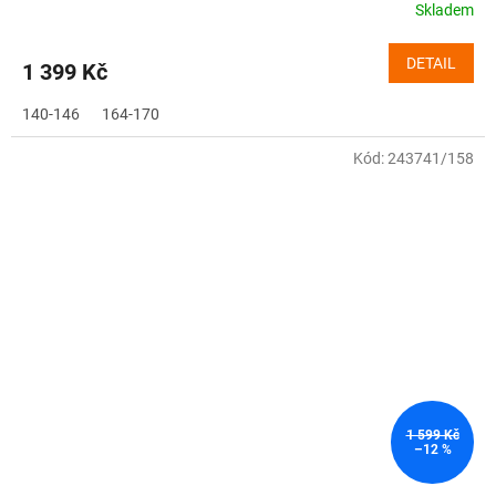
Skladem
DETAIL
1 399 Kč
140-146
164-170
Kód:
243741/158
1 599 Kč
–12 %