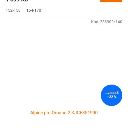
152-158
164-170
Kód:
253909/140
1 799 Kč
–22 %
Alpine pro Omano 2 KJCE351990