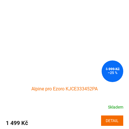
1 999 Kč
–25 %
Alpine pro Ezoro KJCE333452PA
Skladem
DETAIL
1 499 Kč