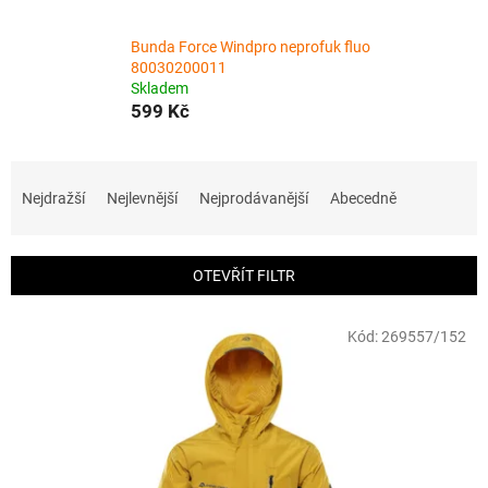
Bunda Force Windpro neprofuk fluo
80030200011
Skladem
599 Kč
Ř
a
Nejdražší
Nejlevnější
Nejprodávanější
Abecedně
z
e
n
OTEVŘÍT FILTR
í
p
V
r
Kód:
269557/152
ý
o
p
d
i
u
s
k
p
t
r
ů