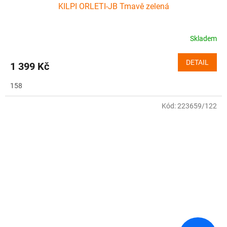
KILPI ORLETI-JB Tmavě zelená
Skladem
DETAIL
1 399 Kč
158
Kód:
223659/122