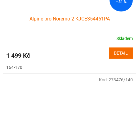
–31 %
Alpine pro Noremo 2 KJCE354461PA
Skladem
DETAIL
1 499 Kč
164-170
Kód:
273476/140