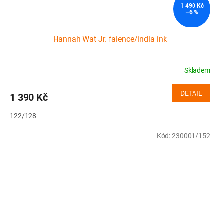
1 490 Kč
–6 %
Hannah Wat Jr. faience/india ink
Skladem
DETAIL
1 390 Kč
122/128
Kód:
230001/152