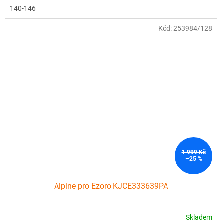
140-146
Kód:
253984/128
1 999 Kč
–25 %
Alpine pro Ezoro KJCE333639PA
Skladem