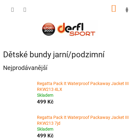
Přejít
NÁKUP
na
obsah
KOŠÍK
Dětské bundy jarní/podzimní
Nejprodávanější
Regatta Pack It Waterproof Packaway Jacket III
RKW213 4LX
Skladem
499 Kč
Regatta Pack It Waterproof Packaway Jacket III
RKW213 7jd
Skladem
499 Kč