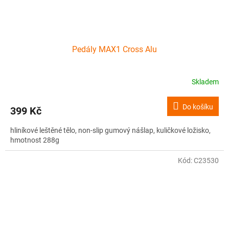
Pedály MAX1 Cross Alu
Skladem
Do košíku
399 Kč
hliníkové leštěné tělo, non-slip gumový nášlap, kuličkové ložisko,
hmotnost 288g
Kód:
C23530