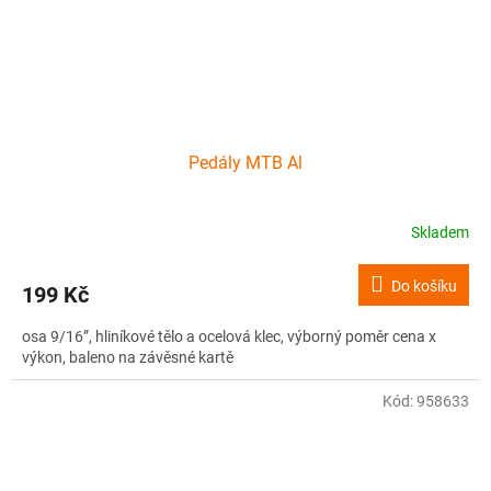
Pedály MTB Al
Skladem
Do košíku
199 Kč
osa 9/16”, hliníkové tělo a ocelová klec, výborný poměr cena x
výkon, baleno na závěsné kartě
Kód:
958633