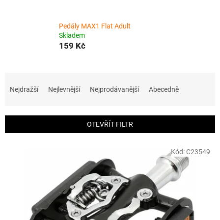
Pedály MAX1 Flat Adult
Skladem
159 Kč
Ř
a
Nejdražší
Nejlevnější
Nejprodávanější
Abecedně
z
e
n
OTEVŘÍT FILTR
í
p
V
r
Kód:
C23549
ý
o
p
d
i
u
s
k
p
t
r
ů