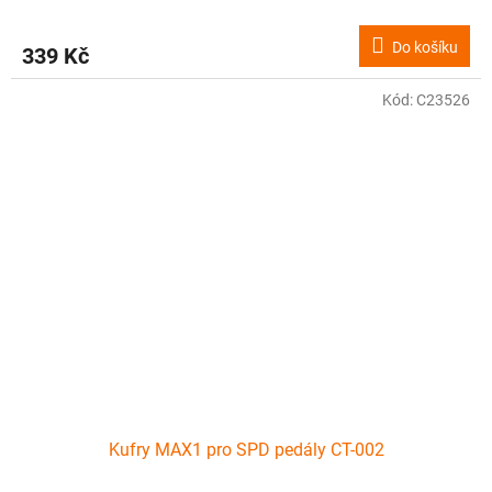
Do košíku
339 Kč
Kód:
C23526
Kufry MAX1 pro SPD pedály CT-002