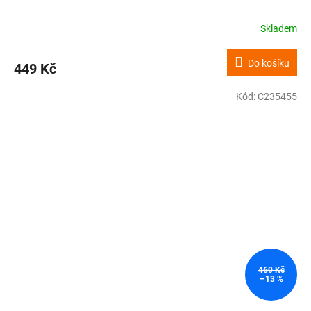
Skladem
Do košíku
449 Kč
Kód:
C235455
460 Kč
–13 %