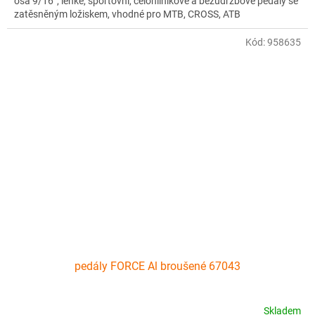
osa 9/16”, lehké, sportovní, celohliníkové a bezúdržbové pedály se
zatěsněným ložiskem, vhodné pro MTB, CROSS, ATB
Kód:
958635
pedály FORCE Al broušené 67043
Skladem