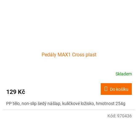
Pedály MAX1 Cross plast
Skladem
Do košíku
129 Kč
PP tělo, non-slip šedý nášlap, kuličkové ložisko, hmotnost 254g
Kód:
970436