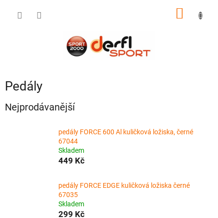
Přejít
NÁKUP
na
obsah
KOŠÍK
Pedály
Nejprodávanější
pedály FORCE 600 Al kuličková ložiska, černé
67044
Skladem
449 Kč
pedály FORCE EDGE kuličková ložiska černé
67035
Skladem
299 Kč