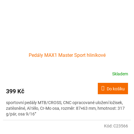
Pedály MAX1 Master Sport hliníkové
Skladem
Do košíku
399 Kč
sportovní pedály MTB/CROSS, CNC opracované uložení ložisek,
zatěsněné, Al tělo, Cr-Mo osa, rozměr: 87×63 mm, hmotnost: 317
g/pár, osa 9/16”
Kód:
C23566