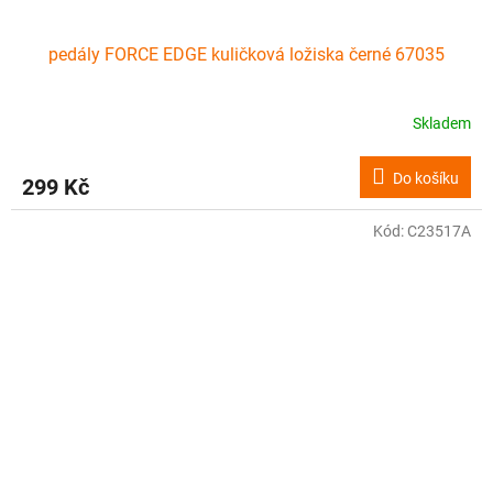
pedály FORCE EDGE kuličková ložiska černé 67035
Skladem
Do košíku
299 Kč
Kód:
C23517A