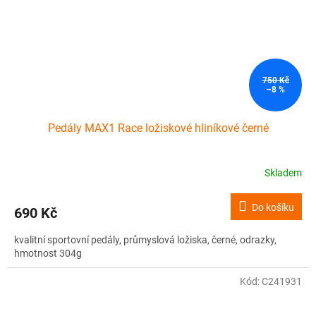
750 Kč
–8 %
Pedály MAX1 Race ložiskové hliníkové černé
Skladem
Do košíku
690 Kč
kvalitní sportovní pedály, průmyslová ložiska, černé, odrazky,
hmotnost 304g
Kód:
C241931