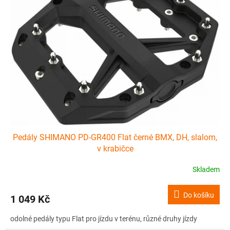
Pedály SHIMANO PD-GR400 Flat černé BMX, DH, slalom,
v krabičce
Skladem
Do košíku
1 049 Kč
odolné pedály typu Flat pro jízdu v terénu, různé druhy jízdy