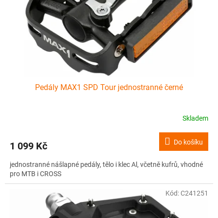
o
d
u
k
t
ů
Pedály MAX1 SPD Tour jednostranné černé
Skladem
Do košíku
1 099 Kč
jednostranné nášlapné pedály, tělo i klec Al, včetně kufrů, vhodné
pro MTB i CROSS
Kód:
C241251