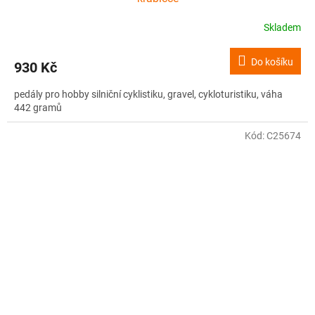
Skladem
Do košíku
930 Kč
pedály pro hobby silniční cyklistiku, gravel, cykloturistiku, váha
442 gramů
Kód:
C25674