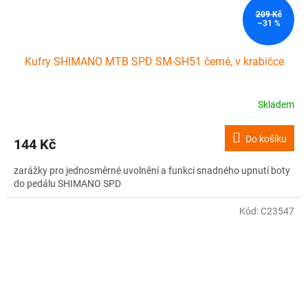
209 Kč
–31 %
Kufry SHIMANO MTB SPD SM-SH51 černé, v krabičce
Skladem
Do košíku
144 Kč
zarážky pro jednosměrné uvolnění a funkci snadného upnutí boty
do pedálu SHIMANO SPD
Kód:
C23547