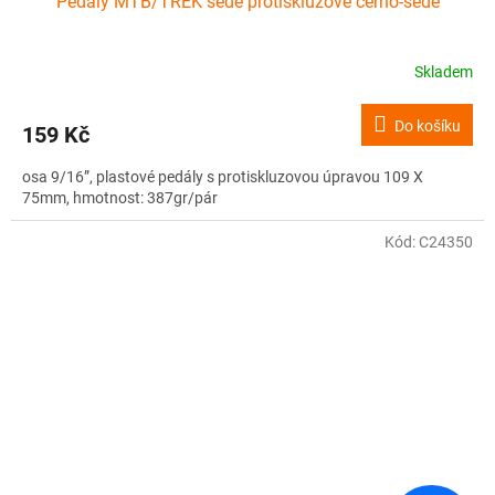
Pedály MTB/TREK šedé protiskluzové černo-šedé
Skladem
Do košíku
159 Kč
osa 9/16”, plastové pedály s protiskluzovou úpravou 109 X
75mm, hmotnost: 387gr/pár
Kód:
C24350