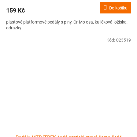
Do košíku
159 Kč
plastové platformové pedály s piny, Cr-Mo osa, kuličková ložiska,
odrazky
Kód:
C23519