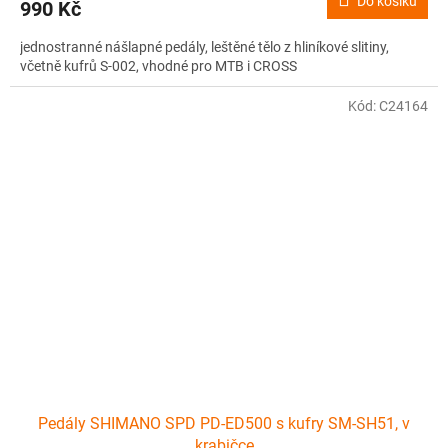
Do košíku
990 Kč
jednostranné nášlapné pedály, leštěné tělo z hliníkové slitiny,
včetně kufrů S-002, vhodné pro MTB i CROSS
Kód:
C24164
Pedály SHIMANO SPD PD-ED500 s kufry SM-SH51, v
krabičce