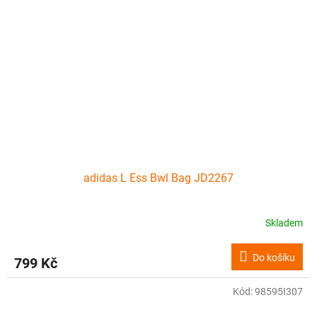
adidas L Ess Bwl Bag JD2267
Skladem
Do košíku
799 Kč
Kód:
98595I307