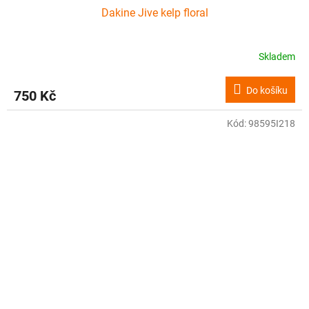
Dakine Jive kelp floral
Skladem
Do košíku
750 Kč
Kód:
98595I218