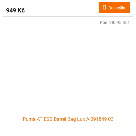
Do košíku
949 Kč
Kód:
98595I451
Puma AT ESS Barrel Bag Lux A 091849 03