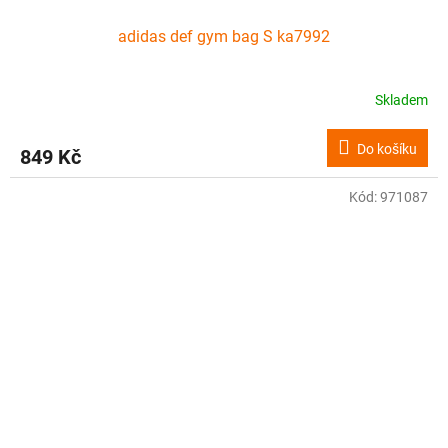
adidas def gym bag S ka7992
Skladem
Do košíku
849 Kč
Kód:
971087