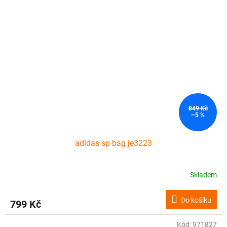
849 Kč
–5 %
adidas sp bag je3223
Skladem
Do košíku
799 Kč
Kód:
971827