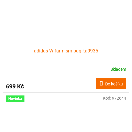
adidas W farm sm bag ka9935
Skladem
Do košíku
699 Kč
Kód:
972644
Novinka