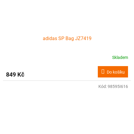
adidas SP Bag JZ7419
Skladem
Do košíku
849 Kč
Kód:
98595I616