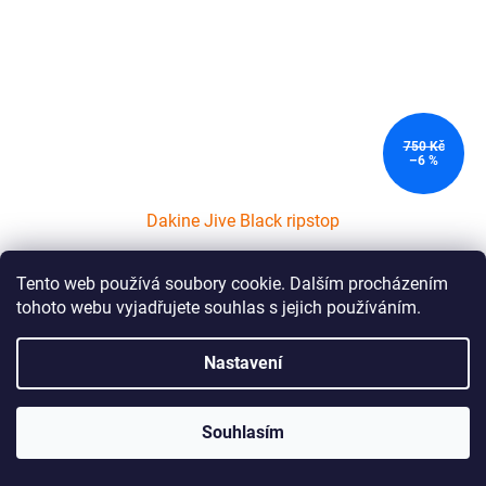
750 Kč
–6 %
Dakine Jive Black ripstop
Tento web používá soubory cookie. Dalším procházením
Skladem
tohoto webu vyjadřujete souhlas s jejich používáním.
Do košíku
699 Kč
Nastavení
Kód:
970939
Souhlasím