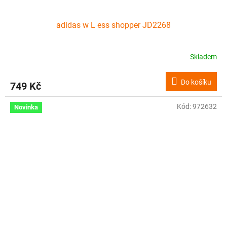
adidas w L ess shopper JD2268
Skladem
Do košíku
749 Kč
Kód:
972632
Novinka