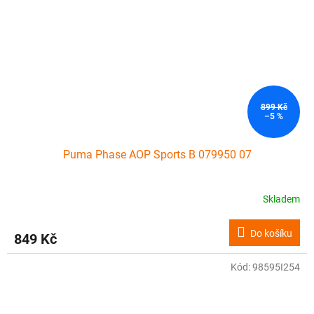
899 Kč
–5 %
Puma Phase AOP Sports B 079950 07
Skladem
Do košíku
849 Kč
Kód:
98595I254