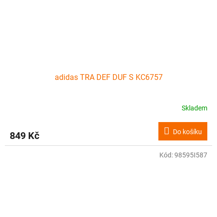
adidas TRA DEF DUF S KC6757
Skladem
Do košíku
849 Kč
Kód:
98595I587