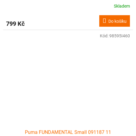
Skladem
Do košíku
799 Kč
Kód:
98595I460
Puma FUNDAMENTAL Small 091187 11