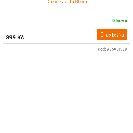
Dakine Jo Jo Blkrip
Skladem
Do košíku
899 Kč
Kód:
98595I588