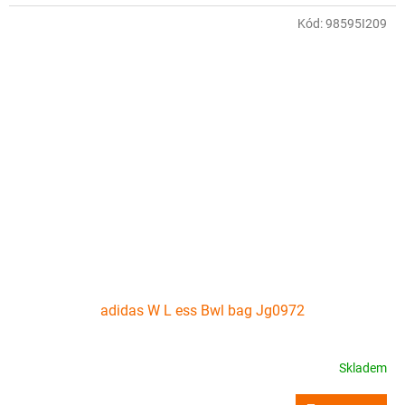
Kód:
98595I209
adidas W L ess Bwl bag Jg0972
Skladem