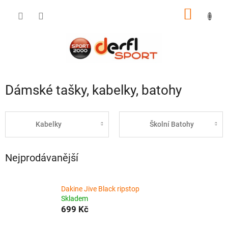
Přejít
NÁKUP
na
obsah
KOŠÍK
Dámské tašky, kabelky, batohy
Kabelky
Školní Batohy
Nejprodávanější
Dakine Jive Black ripstop
Skladem
699 Kč