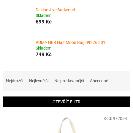
Dakine Jive Burlwood
Skladem
699 Kč
PUMA HER Half Moon Bag 092769 01
Skladem
749 Kč
Ř
a
Nejdražší
Nejlevnější
Nejprodávanější
Abecedně
z
e
n
OTEVŘÍT FILTR
í
p
V
r
Kód:
972084
ý
o
p
d