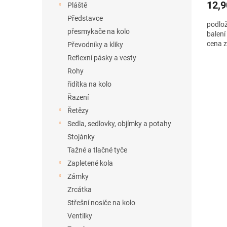
12,9
Pláště
Představce
podlož
přesmykače na kolo
balení
cena z
Převodníky a kliky
Reflexní pásky a vesty
Rohy
řidítka na kolo
Řazení
Řetězy
Sedla, sedlovky, objímky a potahy
Stojánky
Tažné a tlačné tyče
Zapletené kola
Zámky
Zrcátka
Střešní nosiče na kolo
Ventilky