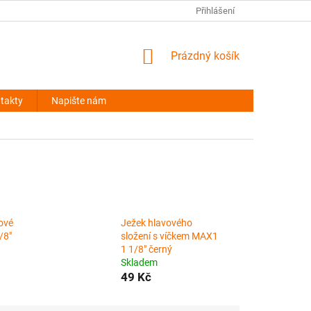
NAPIŠTE NÁM
Přihlášení
NÁKUPNÍ
Prázdný košík
KOŠÍK
takty
Napište nám
ové
Ježek hlavového
/8"
složení s víčkem MAX1
1 1/8" černý
Skladem
49 Kč