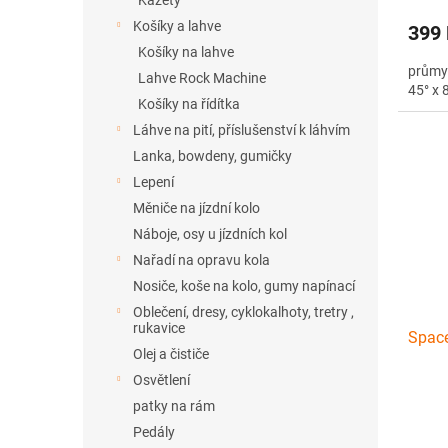
Kazety
Košíky a lahve
399
Košíky na lahve
průmys
Lahve Rock Machine
45° x
Košíky na řídítka
Láhve na pití, příslušenství k láhvím
Lanka, bowdeny, gumičky
Lepení
Měniče na jízdní kolo
Náboje, osy u jízdních kol
Nařadí na opravu kola
Nosiče, koše na kolo, gumy napínací
Oblečení, dresy, cyklokalhoty, tretry ,
rukavice
Space
Olej a čističe
Osvětlení
patky na rám
Pedály