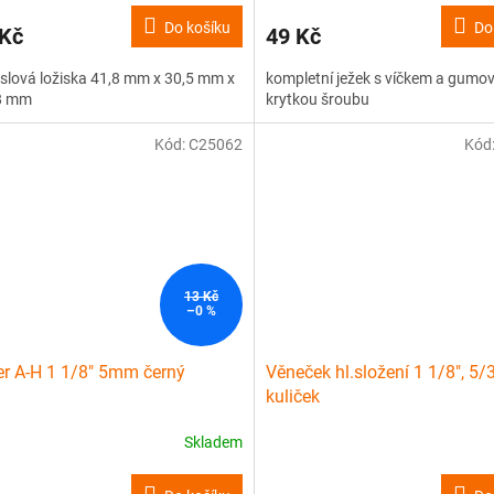
Do košíku
Do
 Kč
49 Kč
lová ložiska 41,8 mm x 30,5 mm x
kompletní ježek s víčkem a gumo
 8 mm
krytkou šroubu
Kód:
C25062
Kód
13 Kč
–0 %
r A-H 1 1/8" 5mm černý
Věneček hl.složení 1 1/8", 5/
kuliček
Skladem