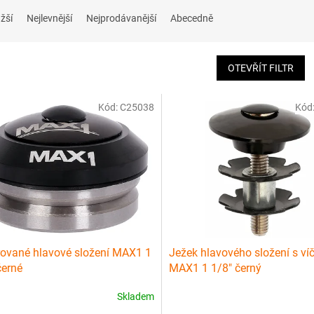
žší
Nejlevnější
Nejprodávanější
Abecedně
OTEVŘÍT FILTR
Kód:
C25038
Kód
rované hlavové složení MAX1 1
Ježek hlavového složení s v
černé
MAX1 1 1/8" černý
Skladem