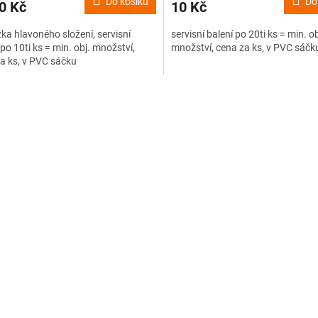
Do košíku
Do
0 Kč
10 Kč
ka hlavoného složení, servisní
servisní balení po 20ti ks = min. ob
 po 10ti ks = min. obj. množství,
množství, cena za ks, v PVC sáčk
a ks, v PVC sáčku
O
v
l
á
d
a
c
í
p
r
v
k
y
v
ý
p
i