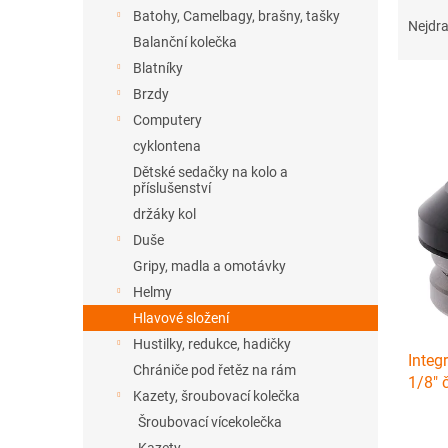
Ř
n
Batohy, Camelbagy, brašny, tašky
a
e
Nejdra
Balanční kolečka
z
l
e
Blatníky
n
Brzdy
í
Computery
p
V
cyklontena
r
ý
Dětské sedačky na kolo a
o
p
příslušenství
d
i
držáky kol
u
s
Duše
k
p
t
Gripy, madla a omotávky
r
ů
Helmy
o
d
Hlavové složení
u
Hustilky, redukce, hadičky
Integ
k
Chrániče pod řetěz na rám
1/8" 
t
Kazety, šroubovací kolečka
ů
Šroubovací vícekolečka