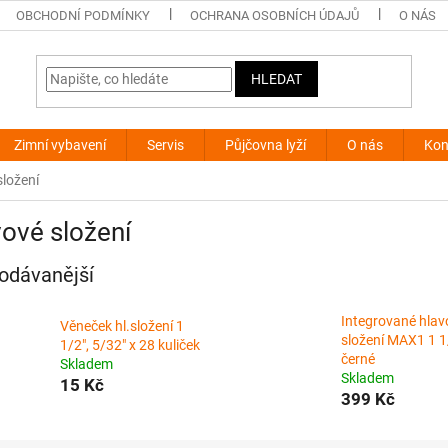
OBCHODNÍ PODMÍNKY
OCHRANA OSOBNÍCH ÚDAJŮ
O NÁS
HLEDAT
Zimní vybavení
Servis
Půjčovna lyží
O nás
Kon
složení
ové složení
odávanější
Integrované hlav
Věneček hl.složení 1
složení MAX1 1 1
1/2", 5/32" x 28 kuliček
černé
Skladem
Skladem
15 Kč
399 Kč