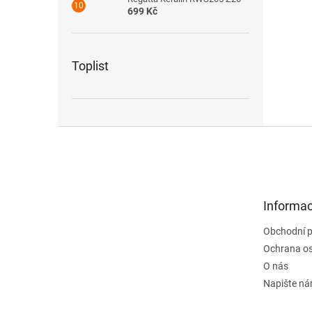
699 Kč
Toplist
Z
á
p
a
t
Informac
í
Obchodní 
Ochrana os
O nás
Napište n