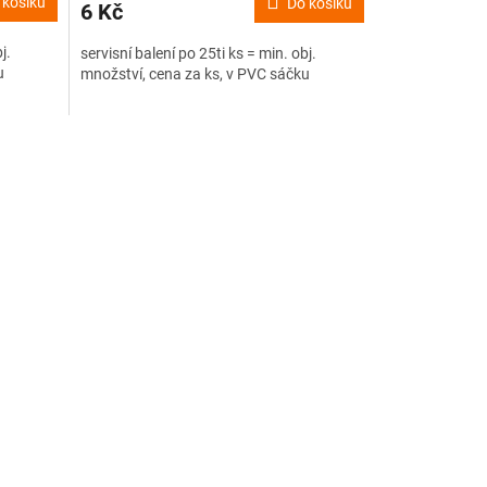
 košíku
Do košíku
6 Kč
j.
servisní balení po 25ti ks = min. obj.
u
množství, cena za ks, v PVC sáčku