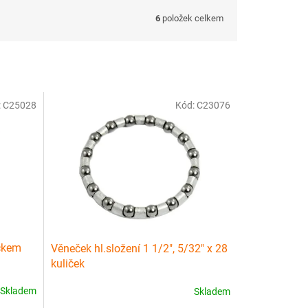
6
položek celkem
:
C25028
Kód:
C23076
íčkem
Věneček hl.složení 1 1/2", 5/32" x 28
kuliček
Skladem
Skladem