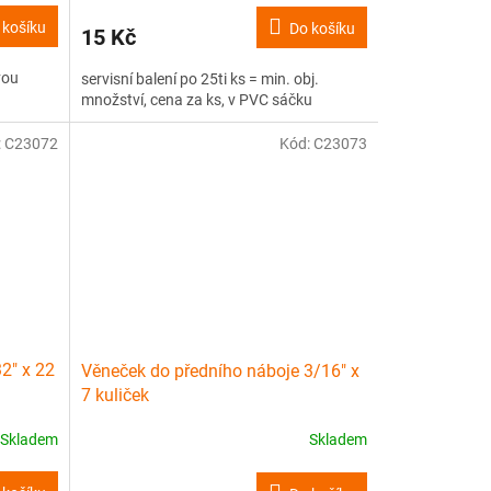
 košíku
Do košíku
15 Kč
vou
servisní balení po 25ti ks = min. obj.
množství, cena za ks, v PVC sáčku
:
C23072
Kód:
C23073
32" x 22
Věneček do předního náboje 3/16" x
7 kuliček
Skladem
Skladem