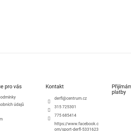
e pro vás
Kontakt
Přijímám
platby
podmínky
derfl
@
centrum.cz
obních údajů
315 725301
775 685414
ám
https://www.facebook.c
om/sport-derfl-5331623