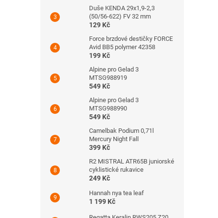
Duše KENDA 29x1,9-2,3
(50/56-622) FV 32 mm
129 Kč
Force brzdové destičky FORCE
Avid BB5 polymer 42358
199 Kč
Alpine pro Gelad 3
MTSG988919
549 Kč
Alpine pro Gelad 3
MTSG988990
549 Kč
Camelbak Podium 0,71l
Mercury Night Fall
399 Kč
R2 MISTRAL ATR65B juniorské
cyklistické rukavice
249 Kč
Hannah nya tea leaf
1 199 Kč
Regatta Keralin RWS205 Z20