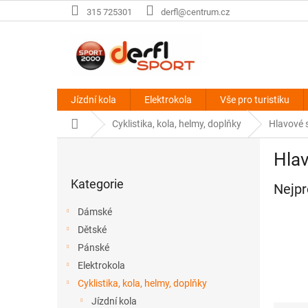
Přejít
315 725301
derfl@centrum.cz
na
obsah
Jízdní kola
Elektrokola
Vše pro turistiku
Domů
Cyklistika, kola, helmy, doplňky
Hlavové 
P
Hlav
o
Přeskočit
s
Kategorie
kategorie
Nejpr
t
r
Dámské
a
Dětské
n
Pánské
n
í
Elektrokola
p
Cyklistika, kola, helmy, doplňky
a
Jízdní kola