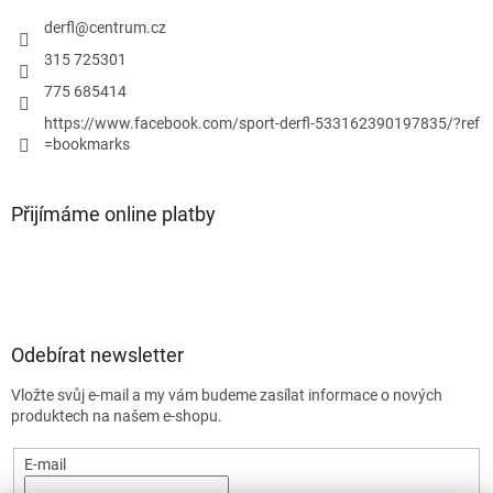
s
derfl
@
centrum.cz
u
315 725301
775 685414
https://www.facebook.com/sport-derfl-533162390197835/?ref
=bookmarks
Přijímáme online platby
Odebírat newsletter
Vložte svůj e-mail a my vám budeme zasílat informace o nových
produktech na našem e-shopu.
E-mail