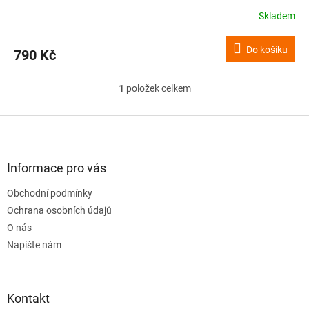
Skladem
Do košíku
790 Kč
1
položek celkem
O
v
l
Z
á
á
d
p
a
a
Informace pro vás
c
t
í
Obchodní podmínky
í
p
Ochrana osobních údajů
r
v
O nás
k
Napište nám
y
v
ý
p
Kontakt
i