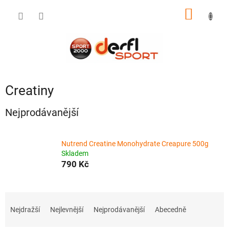
Přejít
NÁKUP
na
obsah
KOŠÍK
Creatiny
Nejprodávanější
Nutrend Creatine Monohydrate Creapure 500g
Skladem
790 Kč
Ř
a
Nejdražší
Nejlevnější
Nejprodávanější
Abecedně
z