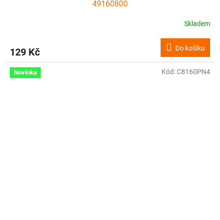
49160800
Skladem
Do košíku
129 Kč
Kód:
C8160PN4
Novinka