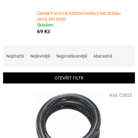
Zámek Force L8/650mm kódový bez držáku
černý 4916060
Skladem
69 Kč
Ř
a
Nejdražší
Nejlevnější
Nejprodávanější
Abecedně
z
e
n
OTEVŘÍT FILTR
í
p
V
r
Kód:
C3022
ý
o
p
d
i
u
s
k
p
t
r
ů