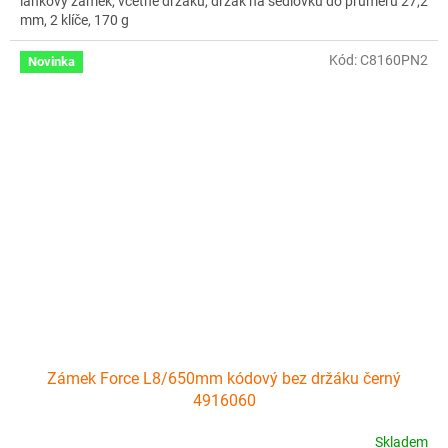
lankový zámek, včetně držáku, držák na sedlovku do průměru 27,2
mm, 2 klíče, 170 g
Kód:
C8160PN2
Novinka
Zámek Force L8/650mm kódový bez držáku černý
4916060
Skladem