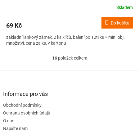
Skladem
Do košíku
69 Kč
základní lankový zámek, 2 ks klíčů, balení po 12ti ks = min. obj.
množství, cena za ks, v kartonu
16
položek celkem
O
v
l
Z
á
á
d
p
a
a
Informace pro vás
c
t
í
Obchodní podmínky
í
p
Ochrana osobních údajů
r
v
O nás
k
Napište nám
y
v