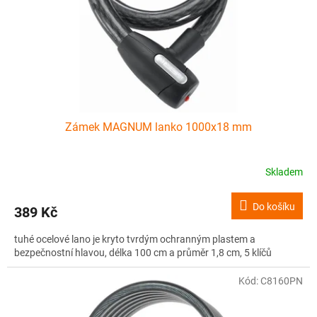
o
d
u
k
t
ů
Zámek MAGNUM lanko 1000x18 mm
Skladem
Do košíku
389 Kč
tuhé ocelové lano je kryto tvrdým ochranným plastem a
bezpečnostní hlavou, délka 100 cm a průměr 1,8 cm, 5 klíčů
Kód:
C8160PN