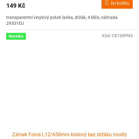
Do košíku
149 Kč
transparentní vinylový potah lanka, držák, 4 klíče, náhrada
29301EU
Kód:
C8160PN3
Novinka
Zámek Force L12/650mm kódový bez držáku modrý