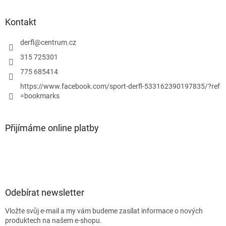
ý
p
Kontakt
i
s
derfl
@
centrum.cz
u
315 725301
775 685414
https://www.facebook.com/sport-derfl-533162390197835/?ref
=bookmarks
Přijímáme online platby
Odebírat newsletter
Vložte svůj e-mail a my vám budeme zasílat informace o nových
produktech na našem e-shopu.