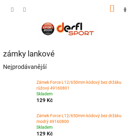
Přejít
NÁKUP
na
obsah
KOŠÍK
zámky lankové
Nejprodávanější
Zámek Force L12/650mm kódový bez držáku
růžový 49160801
Skladem
129 Kč
Zámek Force L12/650mm kódový bez držáku
modrý 49160800
Skladem
129 Kč