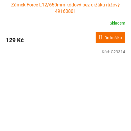
Zámek Force L12/650mm kódový bez držáku růžový
49160801
Skladem
Do košíku
129 Kč
Kód:
C29314