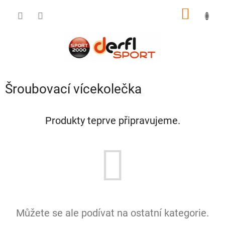
Přejít
NÁKUP
na
obsah
KOŠÍK
Šroubovací vícekolečka
Produkty teprve připravujeme.
Můžete se ale podívat na ostatní kategorie.