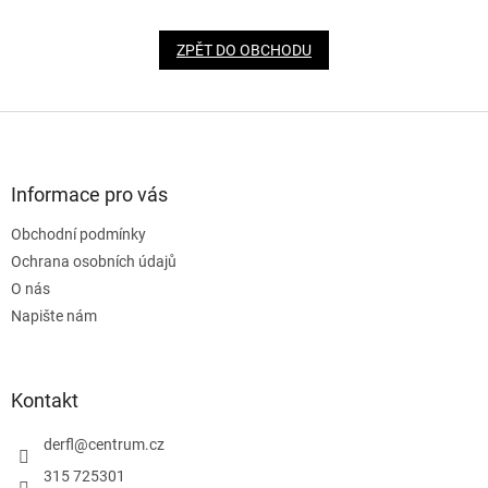
ZPĚT DO OBCHODU
Z
á
p
a
Informace pro vás
t
Obchodní podmínky
í
Ochrana osobních údajů
O nás
Napište nám
Kontakt
derfl
@
centrum.cz
315 725301