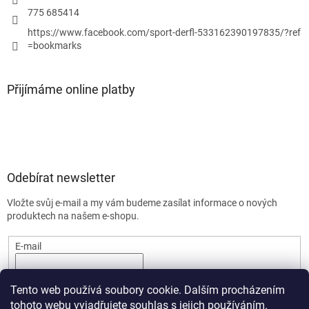
775 685414
https://www.facebook.com/sport-derfl-533162390197835/?ref
=bookmarks
Přijímáme online platby
Odebírat newsletter
Vložte svůj e-mail a my vám budeme zasílat informace o nových
produktech na našem e-shopu.
E-mail
PŘIHLÁSIT SE
Tento web používá soubory cookie. Dalším procházením
tohoto webu vyjadřujete souhlas s jejich používáním.