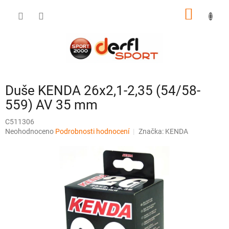
Přejít
NÁKUP
na
obsah
KOŠÍK
Duše KENDA 26x2,1-2,35 (54/58-
559) AV 35 mm
C511306
Průměrné
Neohodnoceno
Podrobnosti hodnocení
Značka:
KENDA
hodnocení
produktu
je
0,0
z
5
hvězdiček.