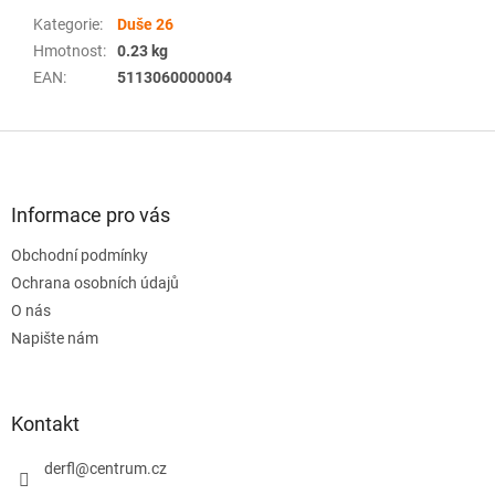
Kategorie
:
Duše 26
Hmotnost
:
0.23 kg
EAN
:
5113060000004
Z
á
p
a
Informace pro vás
t
Obchodní podmínky
í
Ochrana osobních údajů
O nás
Napište nám
Kontakt
derfl
@
centrum.cz