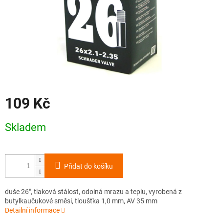
109 Kč
Měrná
Skladem
cena:
Přidat do košíku
duše 26", tlaková stálost, odolná mrazu a teplu, vyrobená z
butylkaučukové směsi, tloušťka 1,0 mm, AV 35 mm
Detailní informace