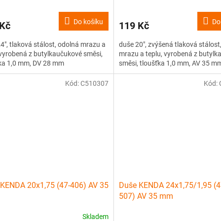
Do košíku
Do
 Kč
119 Kč
4", tlaková stálost, odolná mrazu a
duše 20", zvýšená tlaková stálost
 vyrobená z butylkaučukové směsi,
mrazu a teplu, vyrobená z butyl
ťka 1,0 mm, DV 28 mm
směsi, tloušťka 1,0 mm, AV 35 m
Kód:
C510307
Kód:
KENDA 20x1,75 (47-406) AV 35
Duše KENDA 24x1,75/1,95 (4
507) AV 35 mm
Skladem