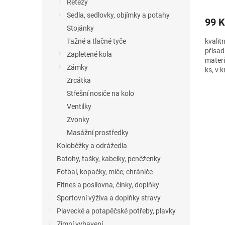
Řetězy
Sedla, sedlovky, objímky a potahy
99 K
Stojánky
Tažné a tlačné tyče
kvalit
přísad
Zapletené kola
materi
Zámky
ks, v 
Zrcátka
Střešní nosiče na kolo
Ventilky
Zvonky
Masážní prostředky
Koloběžky a odrážedla
Batohy, tašky, kabelky, peněženky
Fotbal, kopačky, míče, chrániče
Fitnes a posilovna, činky, doplňky
Sportovní výživa a doplňky stravy
Plavecké a potapěčské potřeby, plavky
Zimní vybavení