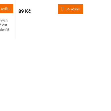
 košíku
Do košíku
89 Kč
lových
álost
alení 5