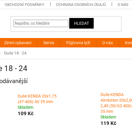
OBCHODNÍ PODMÍNKY
OCHRANA OSOBNÍCH ÚDAJŮ
O NÁS
HLEDAT
Zimní vybavení
Servis
Půjčovna lyží
O nás
Kon
Duše 18 - 24
 18 - 24
odávanější
Duše KENDA
Duše KENDA 20x1,75
Airolution 20x2,0
(47-406) AV 35 mm
2,40 (50/62-406)
Skladem
35 mm
109 Kč
Skladem
119 Kč