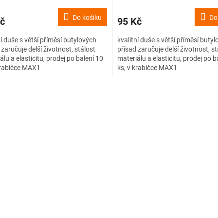
Do košíku
Do
č
95 Kč
ní duše s větší příměsí butylových
kvalitní duše s větší příměsí buty
 zaručuje delší životnost, stálost
přísad zaručuje delší životnost, st
álu a elasticitu, prodej po balení 10
materiálu a elasticitu, prodej po b
krabičce MAX1
ks, v krabičce MAX1
O
v
l
á
d
a
c
í
p
r
v
k
y
v