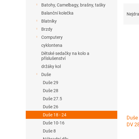
n
Batohy, Camelbagy, brašny, tašky
Ř
e
a
Balanční kolečka
l
Nejdra
z
Blatníky
e
Brzdy
n
Computery
í
cyklontena
p
V
r
Dětské sedačky na kolo a
ý
příslušenství
o
p
držáky kol
d
i
u
Duše
s
k
Duše 29
p
t
r
Duše 28
ů
o
Duše 27.5
d
Duše 26
u
Duše 18 - 24
Duše 
k
Duše 10-16
DV 2
t
Duše 8
ů