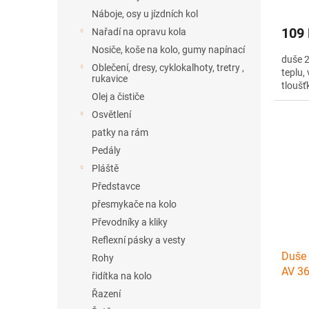
Náboje, osy u jízdních kol
109
Nařadí na opravu kola
Nosiče, koše na kolo, gumy napínací
duše 2
Oblečení, dresy, cyklokalhoty, tretry ,
teplu,
rukavice
tlouš
Olej a čističe
Osvětlení
patky na rám
Pedály
Pláště
Představce
přesmykače na kolo
Převodníky a kliky
Reflexní pásky a vesty
Duše 
Rohy
AV 3
řidítka na kolo
Řazení