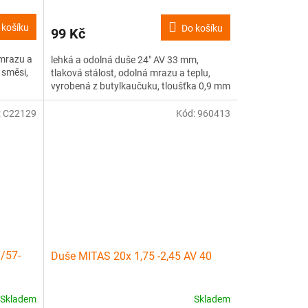
 košíku
Do košíku
99 Kč
 mrazu a
lehká a odolná duše 24" AV 33 mm,
 směsi,
tlaková stálost, odolná mrazu a teplu,
vyrobená z butylkaučuku, tloušťka 0,9 mm
:
C22129
Kód:
960413
/57-
Duše MITAS 20x 1,75 -2,45 AV 40
Skladem
Skladem