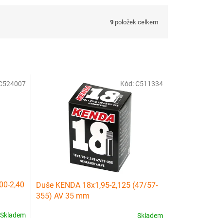
9
položek celkem
C524007
Kód:
C511334
00-2,40
Duše KENDA 18x1,95-2,125 (47/57-
355) AV 35 mm
Skladem
Skladem