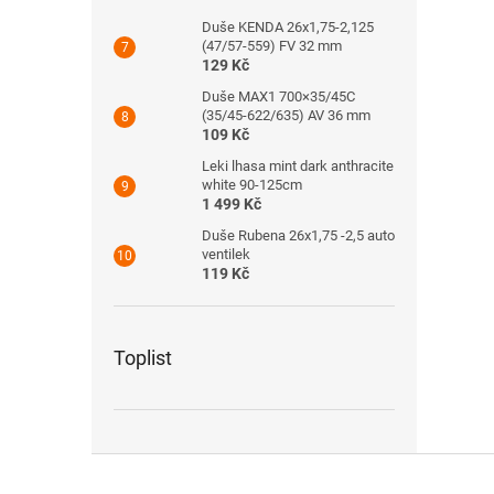
Duše KENDA 26x1,75-2,125
(47/57-559) FV 32 mm
129 Kč
Duše MAX1 700×35/45C
(35/45-622/635) AV 36 mm
109 Kč
Leki lhasa mint dark anthracite
white 90-125cm
1 499 Kč
Duše Rubena 26x1,75 -2,5 auto
ventilek
119 Kč
Toplist
Z
á