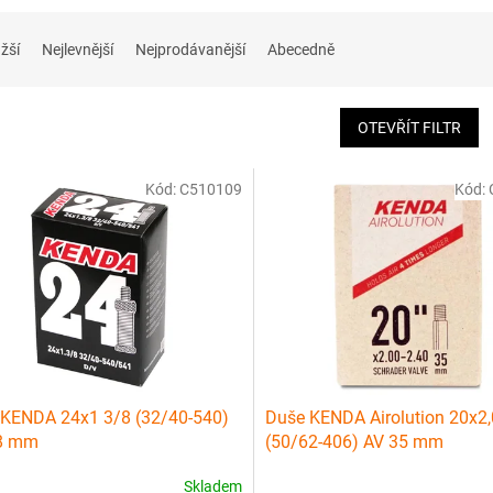
žší
Nejlevnější
Nejprodávanější
Abecedně
OTEVŘÍT FILTR
Kód:
C510109
Kód:
KENDA 24x1 3/8 (32/40-540)
Duše KENDA Airolution 20x2,
8 mm
(50/62-406) AV 35 mm
Skladem