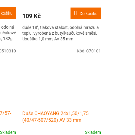
 košíku
Do košíku
109 Kč
, odolná
duše 18", tlaková stálost, odolná mrazu a
kaučukové
teplu, vyrobená z butylkaučukové směsi,
m, 182g
tloušťka 1,0 mm, AV 35 mm
C510310
Kód:
C70101
7/57-
Duše CHAOYANG 24x1,50/1,75
(40/47-507/520) AV 33 mm
Skladem
Skladem