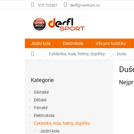
Přejít
315 725301
derfl@centrum.cz
na
obsah
Jízdní kola
Elektrokola
Vše pro turistiku
Domů
Cyklistika, kola, helmy, doplňky
Duše
P
Duše
o
Přeskočit
s
Kategorie
kategorie
Nejpr
t
r
Dámské
a
Dětské
n
Pánské
n
í
Elektrokola
p
Cyklistika, kola, helmy, doplňky
a
Jízdní kola