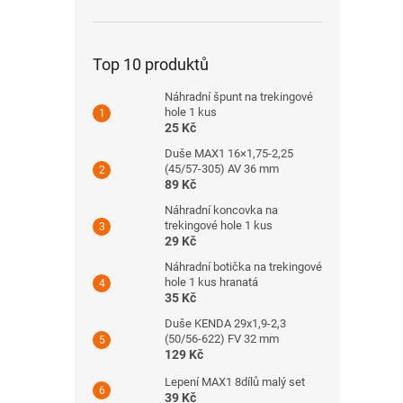
Top 10 produktů
Náhradní špunt na trekingové
hole 1 kus
25 Kč
Duše MAX1 16×1,75-2,25
(45/57-305) AV 36 mm
89 Kč
Náhradní koncovka na
trekingové hole 1 kus
29 Kč
Náhradní botička na trekingové
hole 1 kus hranatá
35 Kč
Duše KENDA 29x1,9-2,3
(50/56-622) FV 32 mm
129 Kč
Lepení MAX1 8dílů malý set
39 Kč