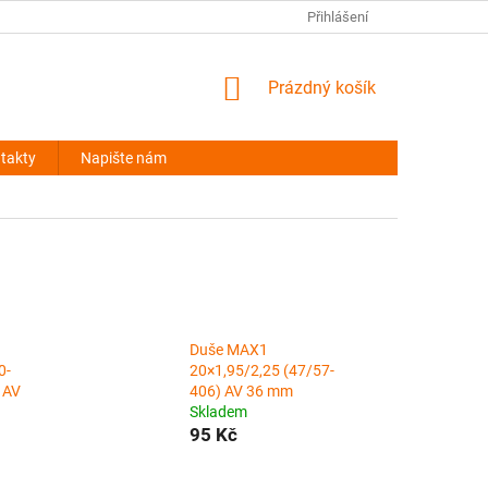
NAPIŠTE NÁM
Přihlášení
NÁKUPNÍ
Prázdný košík
KOŠÍK
takty
Napište nám
Duše MAX1
0-
20×1,95/2,25 (47/57-
 AV
406) AV 36 mm
Skladem
95 Kč