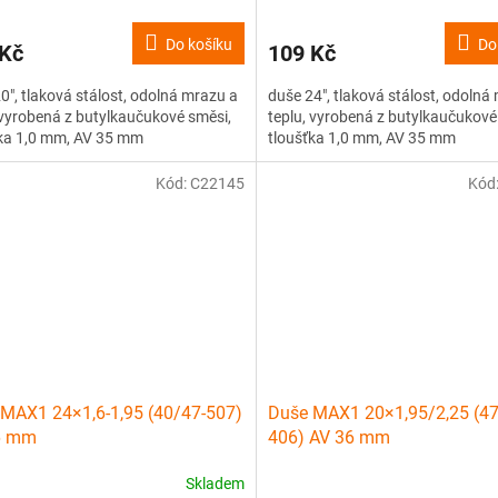
Do košíku
Do
 Kč
109 Kč
0", tlaková stálost, odolná mrazu a
duše 24", tlaková stálost, odolná
 vyrobená z butylkaučukové směsi,
teplu, vyrobená z butylkaučukové
ťka 1,0 mm, AV 35 mm
tloušťka 1,0 mm, AV 35 mm
Kód:
C22145
Kód
MAX1 24×1,6-1,95 (40/47-507)
Duše MAX1 20×1,95/2,25 (47
6 mm
406) AV 36 mm
Skladem