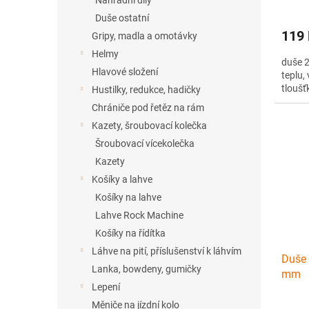
Náhradní díly
Duše ostatní
119
Gripy, madla a omotávky
Helmy
duše 2
Hlavové složení
teplu,
tlouš
Hustilky, redukce, hadičky
Chrániče pod řetěz na rám
Kazety, šroubovací kolečka
Šroubovací vícekolečka
Kazety
Košíky a lahve
Košíky na lahve
Lahve Rock Machine
Košíky na řídítka
Láhve na pití, příslušenství k láhvím
Duše 
Lanka, bowdeny, gumičky
mm
Lepení
Měniče na jízdní kolo