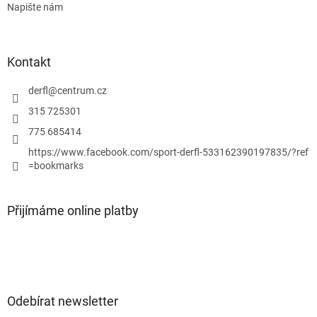
k
Napište nám
y
v
ý
p
Kontakt
i
s
derfl
@
centrum.cz
u
315 725301
775 685414
https://www.facebook.com/sport-derfl-533162390197835/?ref
=bookmarks
Přijímáme online platby
Odebírat newsletter