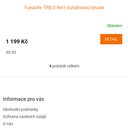
Funactiv TRILO 4in1 roztahovací brusle
Skladem
DETAIL
1 199 Kč
30-33
4
položek celkem
O
v
l
Z
á
á
d
p
a
a
Informace pro vás
c
t
í
Obchodní podmínky
í
p
Ochrana osobních údajů
r
v
O nás