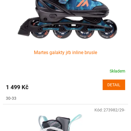
o
d
u
k
t
ů
Martes galakty jrb inline brusle
Skladem
DETAIL
1 499 Kč
30-33
Kód:
273982/29-