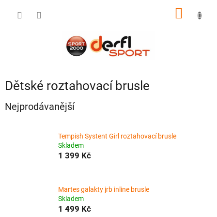
Přejít
NÁKUP
na
obsah
KOŠÍK
Dětské roztahovací brusle
Nejprodávanější
Tempish Systent Girl roztahovací brusle
Skladem
1 399 Kč
Martes galakty jrb inline brusle
Skladem
1 499 Kč