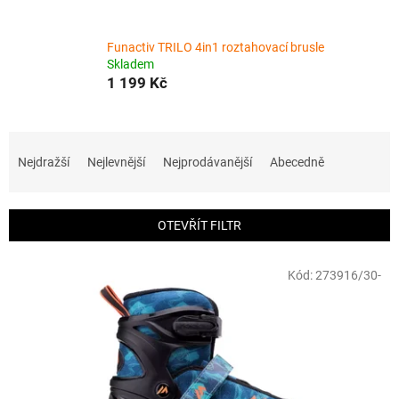
Funactiv TRILO 4in1 roztahovací brusle
Skladem
1 199 Kč
Ř
a
Nejdražší
Nejlevnější
Nejprodávanější
Abecedně
z
e
n
OTEVŘÍT FILTR
í
p
V
r
Kód:
273916/30-
ý
o
p
d
i
u
s
k
p
t
r
ů