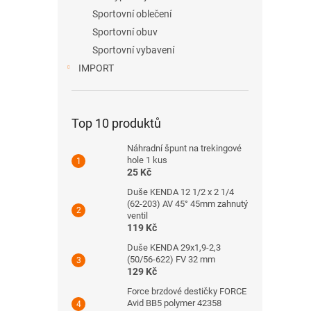
Sportovní oblečení
Sportovní obuv
Sportovní vybavení
IMPORT
Top 10 produktů
Náhradní špunt na trekingové
hole 1 kus
25 Kč
Duše KENDA 12 1/2 x 2 1/4
(62-203) AV 45° 45mm zahnutý
ventil
119 Kč
Duše KENDA 29x1,9-2,3
(50/56-622) FV 32 mm
129 Kč
Force brzdové destičky FORCE
Avid BB5 polymer 42358