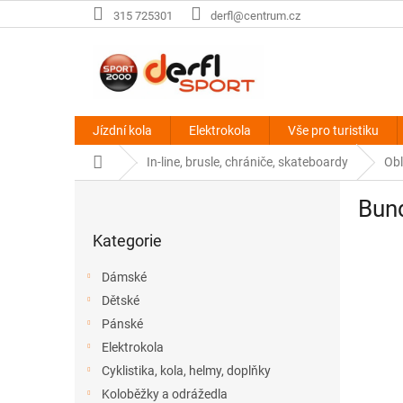
Přejít
315 725301
derfl@centrum.cz
na
obsah
Jízdní kola
Elektrokola
Vše pro turistiku
Domů
In-line, brusle, chrániče, skateboardy
Obl
P
Bund
o
Přeskočit
s
Kategorie
kategorie
t
r
Dámské
a
Dětské
n
Pánské
n
í
Elektrokola
p
Cyklistika, kola, helmy, doplňky
a
Koloběžky a odrážedla