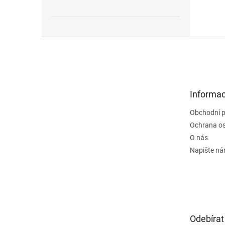
Z
á
p
a
t
Informac
í
Obchodní 
Ochrana os
O nás
Napište n
Odebírat