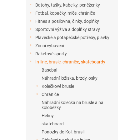
n
Batohy, tašky, kabelky, peněženky
e
Fotbal, kopačky, míče, chrániče
l
Fitnes a posilovna, činky, doplňky
Sportovní výživa a doplňky stravy
Plavecké a potapěčské potřeby, plavky
Zimní vybavení
Raketové sporty
In-line, brusle, chrániče, skateboardy
Basebal
Náhradní ložiska, brzdy, osky
Kolečkové brusle
Chrániče
Náhradní kolečka na brusle a na
koloběžky
Helmy
skateboard
Ponozky do Kol. brusli