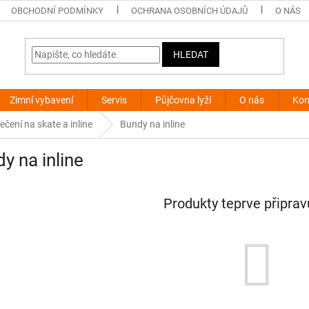
OBCHODNÍ PODMÍNKY
OCHRANA OSOBNÍCH ÚDAJŮ
O NÁS
HLEDAT
Zimní vybavení
Servis
Půjčovna lyží
O nás
Kon
ečení na skate a inline
Bundy na inline
y na inline
Produkty teprve připra