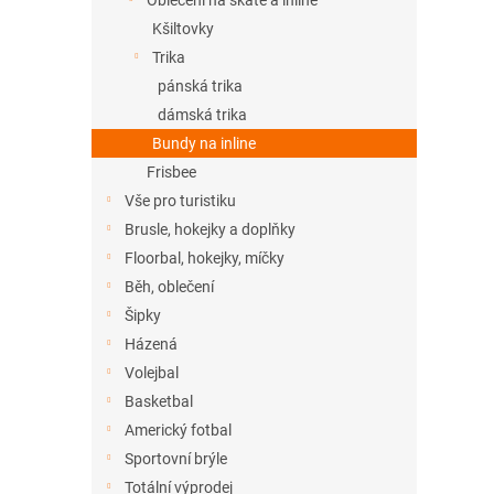
Oblečení na skate a inline
Kšiltovky
Trika
pánská trika
dámská trika
Bundy na inline
Frisbee
Vše pro turistiku
Brusle, hokejky a doplňky
Floorbal, hokejky, míčky
Běh, oblečení
Šipky
Házená
Volejbal
Basketbal
Americký fotbal
Sportovní brýle
Totální výprodej