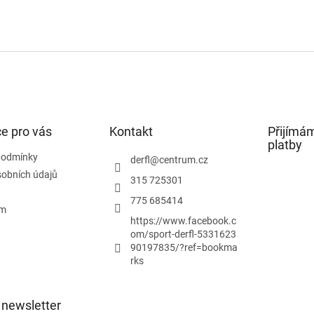
e pro vás
Kontakt
Přijímám
platby
podmínky
derfl
@
centrum.cz
obních údajů
315 725301
775 685414
ám
https://www.facebook.c
om/sport-derfl-5331623
90197835/?ref=bookma
rks
 newsletter