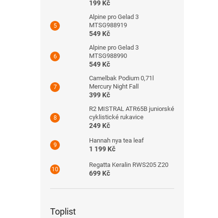
199 Kč
Alpine pro Gelad 3
MTSG988919
549 Kč
Alpine pro Gelad 3
MTSG988990
549 Kč
Camelbak Podium 0,71l
Mercury Night Fall
399 Kč
R2 MISTRAL ATR65B juniorské
cyklistické rukavice
249 Kč
Hannah nya tea leaf
1 199 Kč
Regatta Keralin RWS205 Z20
699 Kč
Toplist