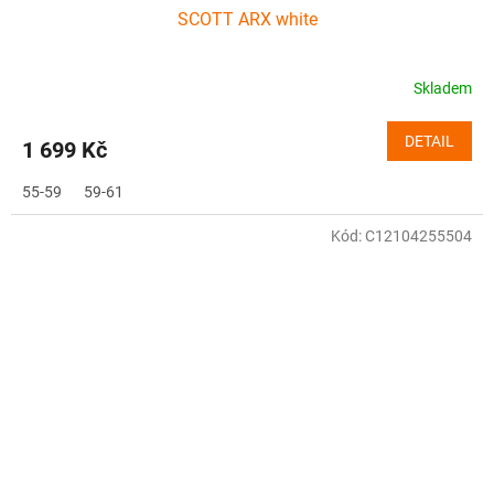
SCOTT ARX white
Skladem
DETAIL
1 699 Kč
55-59
59-61
Kód:
C12104255504