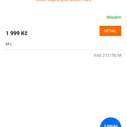
Skladem
DETAIL
1 999 Kč
M-L
Kód:
272150/M
2 090 Kč