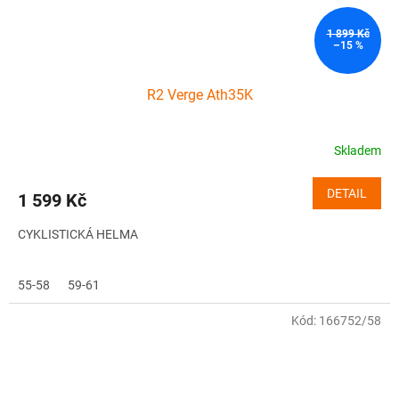
1 899 Kč
–15 %
R2 Verge Ath35K
Skladem
DETAIL
1 599 Kč
CYKLISTICKÁ HELMA
55-58
59-61
Kód:
166752/58