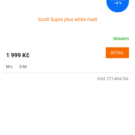
–4 %
Scott Supra plus white matt
Skladem
DETAIL
1 999 Kč
M-L
S-M
Kód:
271484/54-