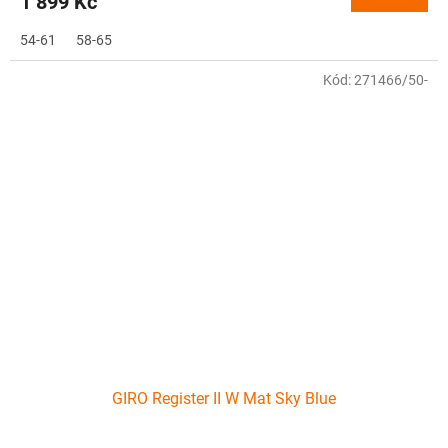
1 899 Kč
54-61
58-65
Kód:
271466/50-
GIRO Register II W Mat Sky Blue