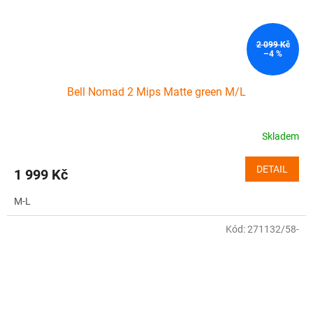
2 099 Kč
–4 %
Bell Nomad 2 Mips Matte green M/L
Skladem
DETAIL
1 999 Kč
M-L
Kód:
271132/58-