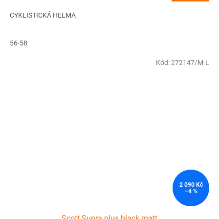
CYKLISTICKÁ HELMA
56-58
Kód:
272147/M-L
2 090 Kč
–4 %
Scott Supra plus black matt