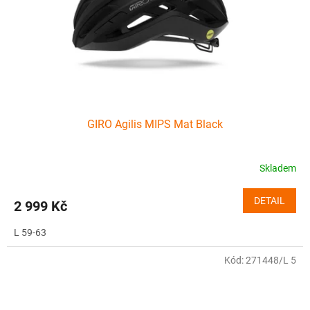
o
d
u
k
t
ů
GIRO Agilis MIPS Mat Black
Skladem
DETAIL
2 999 Kč
L 59-63
Kód:
271448/L 5