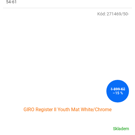
54-61
Kód:
271469/50-
1 899 Kč
–15 %
GIRO Register II Youth Mat White/Chrome
Skladem