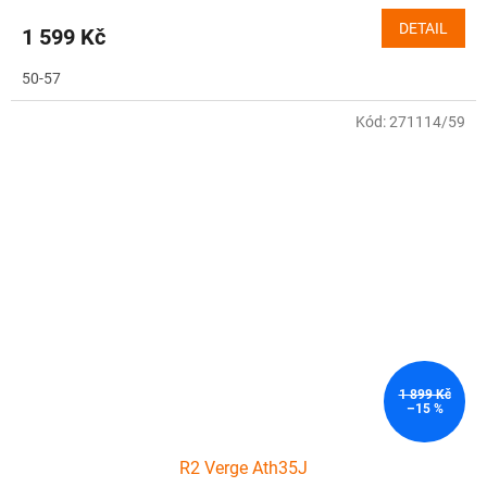
DETAIL
1 599 Kč
50-57
Kód:
271114/59
1 899 Kč
–15 %
R2 Verge Ath35J