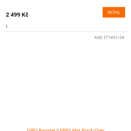
DETAIL
2 499 Kč
L
Kód:
271451/54-
GIRO Register II MIPS Mat Black/Grey