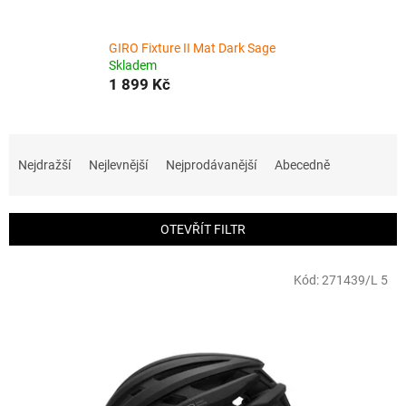
GIRO Fixture II Mat Dark Sage
Skladem
1 899 Kč
Ř
a
Nejdražší
Nejlevnější
Nejprodávanější
Abecedně
z
e
n
OTEVŘÍT FILTR
í
p
V
r
Kód:
271439/L 5
ý
o
p
d
i
u
s
k
p
t
r
ů