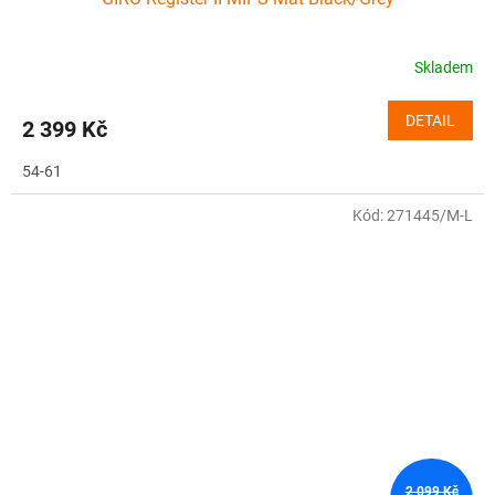
Skladem
DETAIL
2 399 Kč
54-61
Kód:
271445/M-L
2 099 Kč