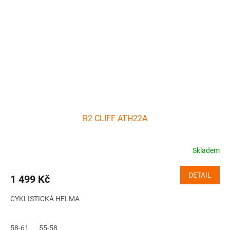
R2 CLIFF ATH22A
Skladem
DETAIL
1 499 Kč
CYKLISTICKÁ HELMA
58-61
55-58