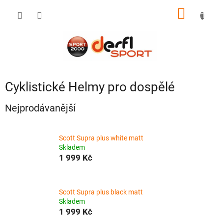
Přejít
NÁKUP
na
obsah
KOŠÍK
Cyklistické Helmy pro dospělé
Nejprodávanější
Scott Supra plus white matt
Skladem
1 999 Kč
Scott Supra plus black matt
Skladem
1 999 Kč