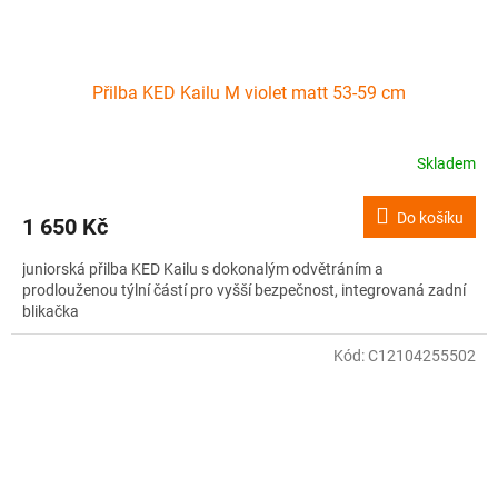
Přilba KED Kailu M violet matt 53-59 cm
Skladem
Do košíku
1 650 Kč
juniorská přilba KED Kailu s dokonalým odvětráním a
prodlouženou týlní částí pro vyšší bezpečnost, integrovaná zadní
blikačka
Kód:
C12104255502