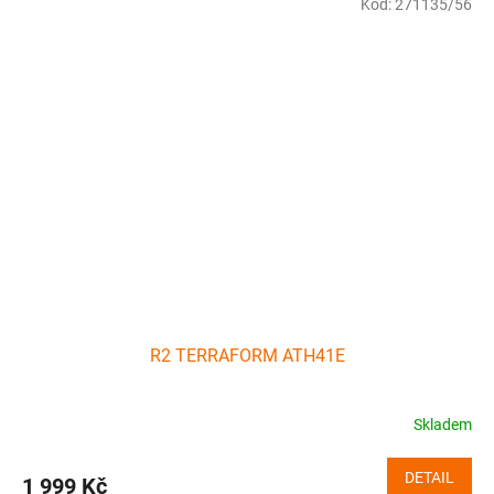
Kód:
271135/56
R2 TERRAFORM ATH41E
Skladem
DETAIL
1 999 Kč