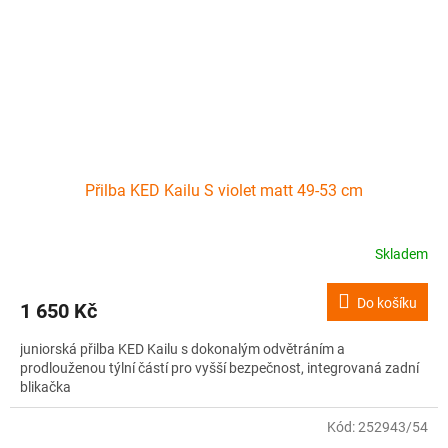
Přilba KED Kailu S violet matt 49-53 cm
Skladem
Do košíku
1 650 Kč
juniorská přilba KED Kailu s dokonalým odvětráním a
prodlouženou týlní částí pro vyšší bezpečnost, integrovaná zadní
blikačka
Kód:
252943/54