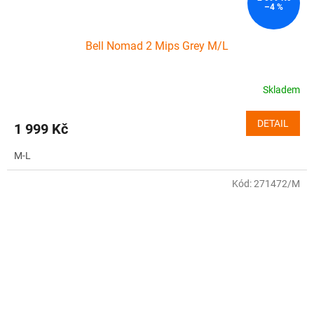
–4 %
Bell Nomad 2 Mips Grey M/L
Skladem
DETAIL
1 999 Kč
M-L
Kód:
271472/M