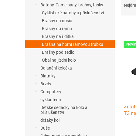
n
a
Batohy, Camelbagy, brašny, tašky
Nejdra
e
z
Cyklistické batohy a přislušenství
l
e
Brašny na nosič
n
Brašny do rámu
í
Brašny na řidítka
p
V
r
Brašna na horní rámovou trubku
Novi
ý
o
Brašny pod sedlo
p
d
i
Obal na jízdní kolo
u
s
Balanční kolečka
k
p
Blatníky
t
r
ů
Brzdy
o
Computery
d
cyklontena
u
Zefal
k
Dětské sedačky na kolo a
příslušenství
T3 n
t
ů
držáky kol
Duše