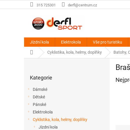
Přejít
315 725301
derfl@centrum.cz
na
obsah
Jízdní kola
Elektrokola
Vše pro turistiku
Domů
Cyklistika, kola, helmy, doplňky
Batohy, 
P
Braš
o
Přeskočit
s
Kategorie
kategorie
Nejpr
t
r
Dámské
a
Dětské
n
Pánské
n
í
Elektrokola
p
Cyklistika, kola, helmy, doplňky
a
Ř
Jízdní kola