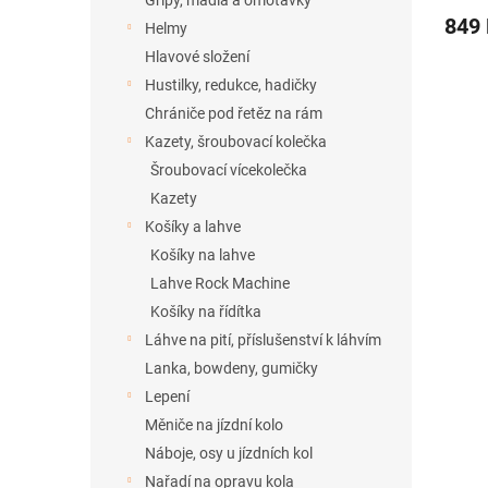
Gripy, madla a omotávky
849
Helmy
Hlavové složení
Hustilky, redukce, hadičky
Chrániče pod řetěz na rám
Kazety, šroubovací kolečka
Šroubovací vícekolečka
Kazety
Košíky a lahve
Košíky na lahve
Lahve Rock Machine
Košíky na řídítka
Láhve na pití, příslušenství k láhvím
Lanka, bowdeny, gumičky
Lepení
Měniče na jízdní kolo
Náboje, osy u jízdních kol
Nařadí na opravu kola