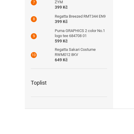
ZYM
399 Kč
Regatta Breezed RMT344 EN9
399 Kč
Puma GRAPHICS 2 color No.1
logo tee 684708 01
599 Kč
Regatta Sakari Costume
RWM012 8KV
649 Kč
Toplist
Z
á
p
a