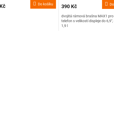
Do košíku
Do
 Kč
390 Kč
dvojitá rámová brašna MAX1 pro 
telefon s velikostí displeje do 6,9"
1,9 l
O
v
l
á
d
a
c
í
p
r
v
k
y
v
ý
p