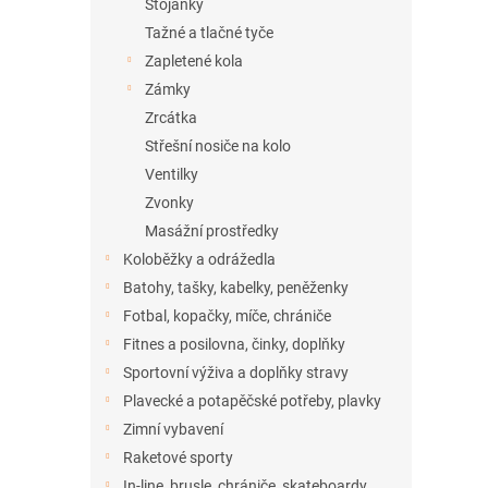
Stojánky
Tažné a tlačné tyče
Zapletené kola
Zámky
Zrcátka
Střešní nosiče na kolo
Ventilky
Zvonky
Masážní prostředky
Koloběžky a odrážedla
Batohy, tašky, kabelky, peněženky
Fotbal, kopačky, míče, chrániče
Fitnes a posilovna, činky, doplňky
Sportovní výživa a doplňky stravy
Plavecké a potapěčské potřeby, plavky
Zimní vybavení
Raketové sporty
In-line, brusle, chrániče, skateboardy