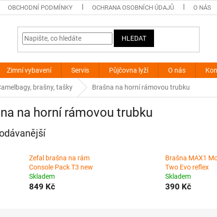
OBCHODNÍ PODMÍNKY
OCHRANA OSOBNÍCH ÚDAJŮ
O NÁS
HLEDAT
Zimní vybavení
Servis
Půjčovna lyží
O nás
Kon
Camelbagy, brašny, tašky
Brašna na horní rámovou trubku
na na horní rámovou trubku
odávanější
Zefal brašna na rám
Brašna MAX1 Mo
Console Pack T3 new
Two Evo reflex
Skladem
Skladem
849 Kč
390 Kč