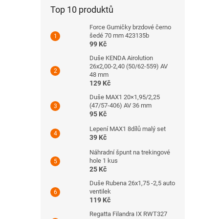
Top 10 produktů
Force Gumičky brzdové černo
šedé 70 mm 423135b
99 Kč
Duše KENDA Airolution
26x2,00-2,40 (50/62-559) AV
48 mm
129 Kč
Duše MAX1 20×1,95/2,25
(47/57-406) AV 36 mm
95 Kč
Lepení MAX1 8dílů malý set
39 Kč
Náhradní špunt na trekingové
hole 1 kus
25 Kč
Duše Rubena 26x1,75 -2,5 auto
ventilek
119 Kč
Regatta Filandra IX RWT327