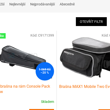
žší
Nejlevnější
Nejprodávanější
Abecedně
OTEVŘÍT FILTR
Kód:
C9171399
Kód:
nka
1 069 Kč
–20 %
 brašna na rám Console Pack
Brašna MAX1 Mobile Two Evo
ew
Skladem