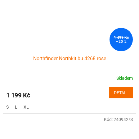
1 499 Kč
–20 %
Northfinder Northkit bu-4268 rose
Skladem
DETAIL
1 199 Kč
S
L
XL
Kód:
240942/S