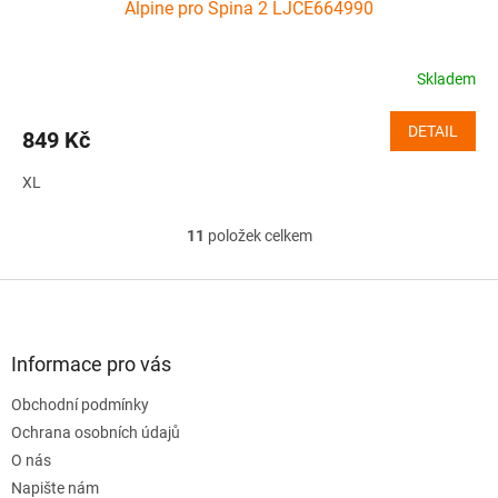
Alpine pro Spina 2 LJCE664990
Skladem
DETAIL
849 Kč
XL
11
položek celkem
O
v
l
Z
á
á
d
p
a
a
Informace pro vás
c
t
í
Obchodní podmínky
í
p
Ochrana osobních údajů
r
v
O nás
k
Napište nám