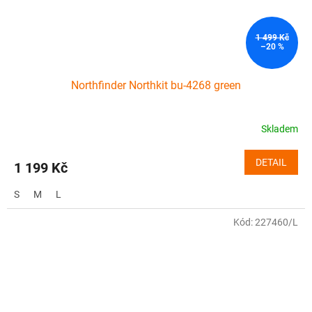
1 499 Kč
–20 %
Northfinder Northkit bu-4268 green
Skladem
DETAIL
1 199 Kč
S
M
L
Kód:
227460/L