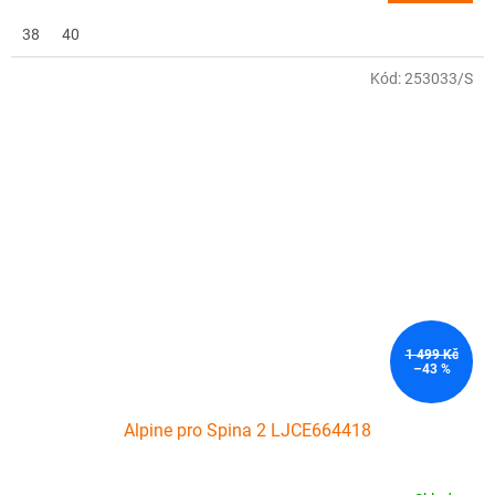
38
40
Kód:
253033/S
1 499 Kč
–43 %
Alpine pro Spina 2 LJCE664418