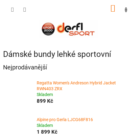
Přejít
NÁKUP
na
obsah
KOŠÍK
Dámské bundy lehké sportovní
Nejprodávanější
Regatta Women's Andreson Hybrid Jacket
RWN403 ZRX
Skladem
899 Kč
Alpine pro Gerla LJCG68F816
Skladem
1 899 Kč