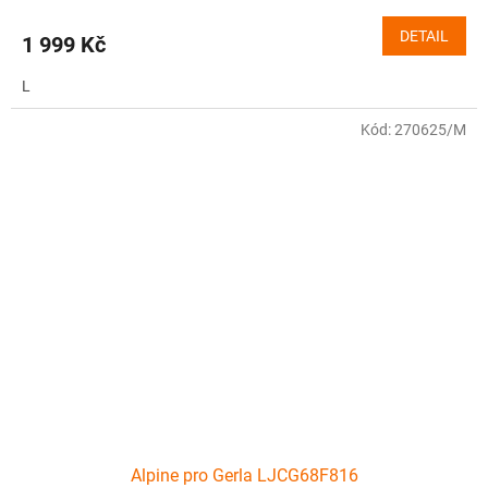
DETAIL
1 999 Kč
L
Kód:
270625/M
Alpine pro Gerla LJCG68F816