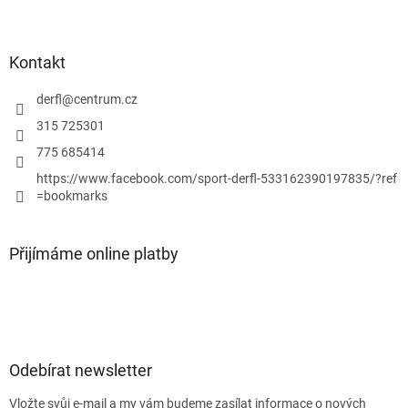
y
v
ý
p
Kontakt
i
s
derfl
@
centrum.cz
u
315 725301
775 685414
https://www.facebook.com/sport-derfl-533162390197835/?ref
=bookmarks
Přijímáme online platby
Odebírat newsletter
Vložte svůj e-mail a my vám budeme zasílat informace o nových