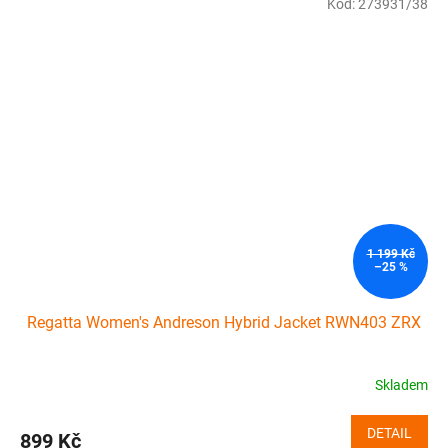
Kód:
273931/38
1 199 Kč
–25 %
Regatta Women's Andreson Hybrid Jacket RWN403 ZRX
Skladem
DETAIL
899 Kč