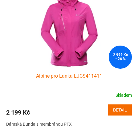
2 999 Kč
–26 %
Alpine pro Lanka LJCS411411
Skladem
DETAIL
2 199 Kč
Dámská Bunda s membránou PTX