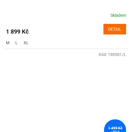
Skladem
DETAIL
1 899 Kč
M
L
XL
Kód:
198501/L
1 499 Kč