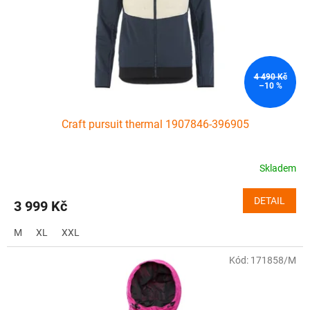
o
d
u
k
t
ů
4 490 Kč
–10 %
Craft pursuit thermal 1907846-396905
Skladem
DETAIL
3 999 Kč
M
XL
XXL
Kód:
171858/M