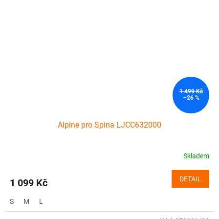
1 499 Kč
–26 %
Alpine pro Spina LJCC632000
Skladem
DETAIL
1 099 Kč
S
M
L