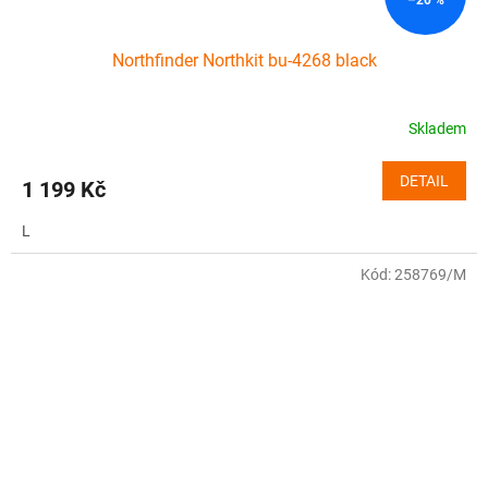
–20 %
Northfinder Northkit bu-4268 black
Skladem
DETAIL
1 199 Kč
L
Kód:
258769/M