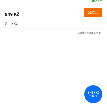
Skladem
DETAIL
849 Kč
S
XXL
Kód:
253039/XL
1 499 Kč
–43 %