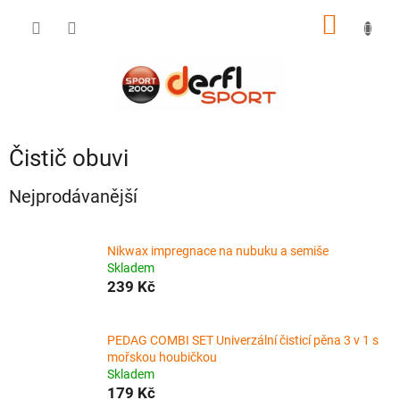
Přejít
NÁKUP
na
obsah
KOŠÍK
Čistič obuvi
Nejprodávanější
Nikwax impregnace na nubuku a semiše
Skladem
239 Kč
PEDAG COMBI SET Univerzální čisticí pěna 3 v 1 s
mořskou houbičkou
Skladem
179 Kč