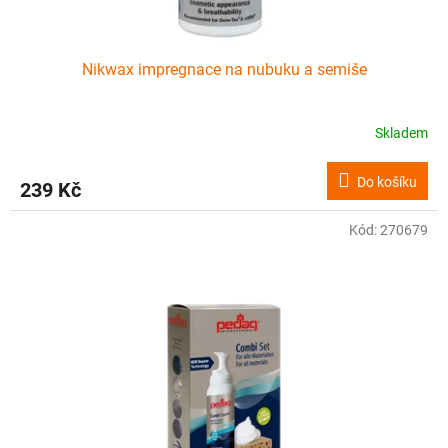
ů
Nikwax impregnace na nubuku a semiše
Skladem
Do košíku
239 Kč
Kód:
270679