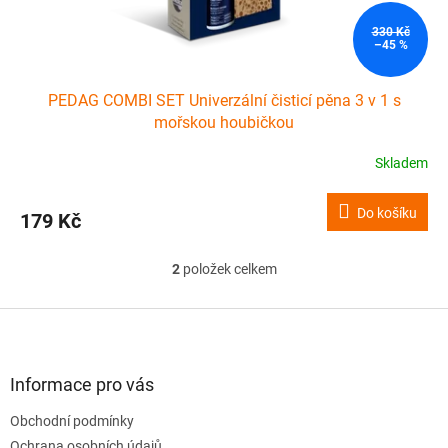
330 Kč
–45 %
PEDAG COMBI SET Univerzální čisticí pěna 3 v 1 s
mořskou houbičkou
Skladem
Do košíku
179 Kč
2
položek celkem
O
v
l
Z
á
á
d
p
a
a
Informace pro vás
c
t
í
Obchodní podmínky
í
p
Ochrana osobních údajů