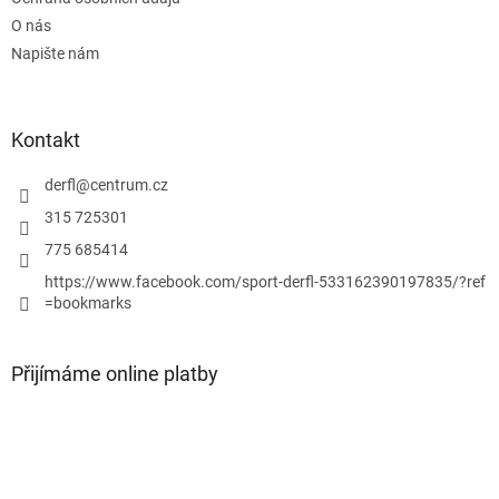
r
v
O nás
k
Napište nám
y
v
ý
p
Kontakt
i
s
derfl
@
centrum.cz
u
315 725301
775 685414
https://www.facebook.com/sport-derfl-533162390197835/?ref
=bookmarks
Přijímáme online platby