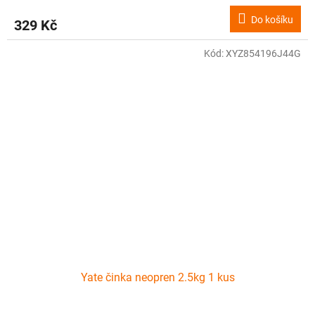
Do košíku
329 Kč
Kód:
XYZ854196J44G
Yate činka neopren 2.5kg 1 kus