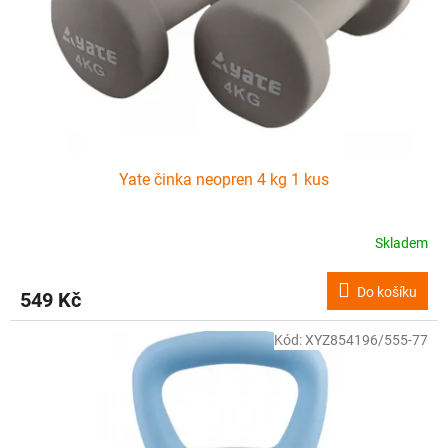
o
d
u
k
t
ů
Yate činka neopren 4 kg 1 kus
Skladem
Do košíku
549 Kč
Kód:
XYZ854196/555-77