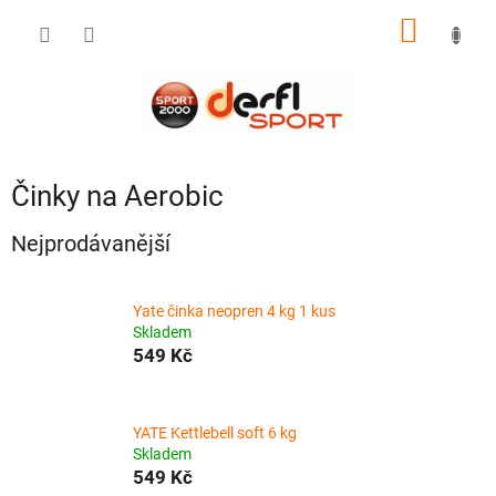
Přejít
NÁKUP
na
obsah
KOŠÍK
Činky na Aerobic
Nejprodávanější
Yate činka neopren 4 kg 1 kus
Skladem
549 Kč
YATE Kettlebell soft 6 kg
Skladem
549 Kč