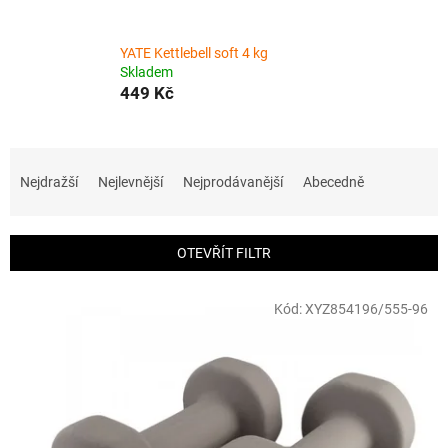
YATE Kettlebell soft 4 kg
Skladem
449 Kč
Ř
a
Nejdražší
Nejlevnější
Nejprodávanější
Abecedně
z
e
n
OTEVŘÍT FILTR
í
p
V
r
Kód:
XYZ854196/555-96
ý
o
p
d
i
u
s
k
p
t
r
ů