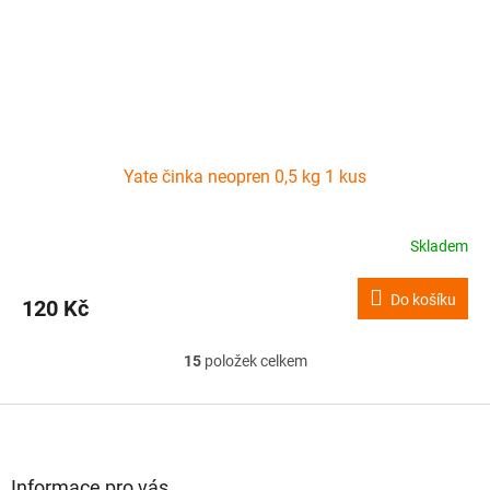
Yate činka neopren 0,5 kg 1 kus
Skladem
Do košíku
120 Kč
15
položek celkem
O
v
l
Z
á
á
d
p
a
a
Informace pro vás