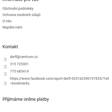
c
t
í
Obchodní podmínky
í
p
Ochrana osobních údajů
r
v
O nás
k
Napište nám
y
v
ý
p
Kontakt
i
s
derfl
@
centrum.cz
u
315 725301
775 685414
https://www.facebook.com/sport-derfl-533162390197835/?ref
=bookmarks
Přijímáme online platby