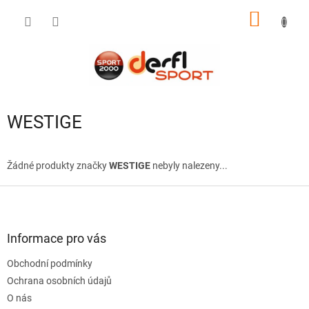
Přejít
NÁKUP
na
obsah
KOŠÍK
WESTIGE
Žádné produkty značky
WESTIGE
nebyly nalezeny...
Z
á
p
a
Informace pro vás
t
Obchodní podmínky
í
Ochrana osobních údajů
O nás