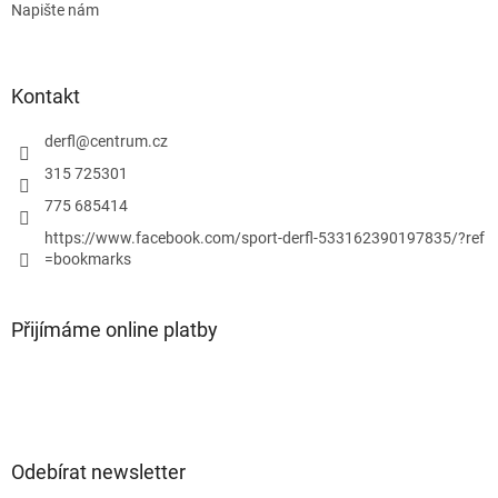
Napište nám
Kontakt
derfl
@
centrum.cz
315 725301
775 685414
https://www.facebook.com/sport-derfl-533162390197835/?ref
=bookmarks
Přijímáme online platby
Odebírat newsletter