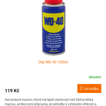
i
r
s
o
p
d
r
u
o
k
d
t
u
ů
k
t
ů
Olej WD-40 100ml
Skladem
Do košíku
119 Kč
Aerosolové mazivo, které má lepší vlastnosti než běžná lehká
maziva, antikorozní přípravky, prostředky k vytěsnění vlhkosti a