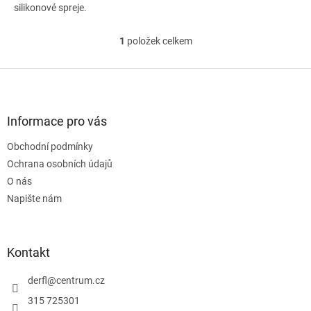
silikonové spreje.
1
položek celkem
O
v
l
Z
á
á
d
p
a
a
Informace pro vás
c
t
í
Obchodní podmínky
í
p
Ochrana osobních údajů
r
v
O nás
k
Napište nám
y
v
ý
p
Kontakt
i
s
derfl
@
centrum.cz
u
315 725301