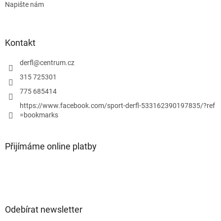
Napište nám
Kontakt
derfl
@
centrum.cz
315 725301
775 685414
https://www.facebook.com/sport-derfl-533162390197835/?ref
=bookmarks
Přijímáme online platby
Odebírat newsletter