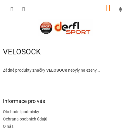
Přejít
NÁKUP
na
obsah
KOŠÍK
VELOSOCK
Žádné produkty značky
VELOSOCK
nebyly nalezeny...
Z
á
p
a
Informace pro vás
t
Obchodní podmínky
í
Ochrana osobních údajů
O nás