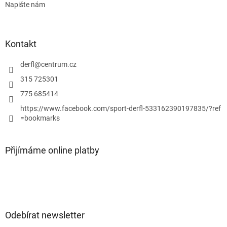
Napište nám
Kontakt
derfl
@
centrum.cz
315 725301
775 685414
https://www.facebook.com/sport-derfl-533162390197835/?ref
=bookmarks
Přijímáme online platby
Odebírat newsletter