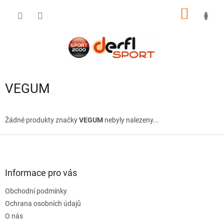
Přejít
NÁKUP
na
obsah
KOŠÍK
VEGUM
Žádné produkty značky
VEGUM
nebyly nalezeny...
Z
á
p
a
Informace pro vás
t
Obchodní podmínky
í
Ochrana osobních údajů
O nás