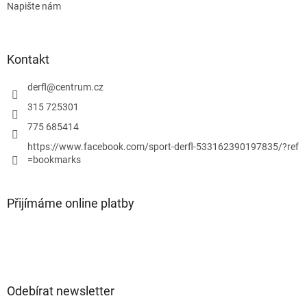
Napište nám
Kontakt
derfl
@
centrum.cz
315 725301
775 685414
https://www.facebook.com/sport-derfl-533162390197835/?ref
=bookmarks
Přijímáme online platby
Odebírat newsletter