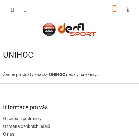
Přejít
NÁKUP
na
obsah
KOŠÍK
UNIHOC
Žádné produkty značky
UNIHOC
nebyly nalezeny...
Z
á
p
a
Informace pro vás
t
Obchodní podmínky
í
Ochrana osobních údajů
O nás