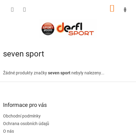
Přejít
NÁKUP
na
obsah
KOŠÍK
seven sport
Žádné produkty značky
seven sport
nebyly nalezeny...
Z
á
p
a
Informace pro vás
t
Obchodní podmínky
í
Ochrana osobních údajů
O nás