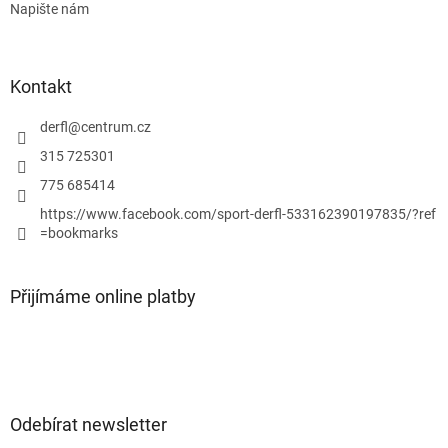
Napište nám
Kontakt
derfl
@
centrum.cz
315 725301
775 685414
https://www.facebook.com/sport-derfl-533162390197835/?ref
=bookmarks
Přijímáme online platby
Odebírat newsletter