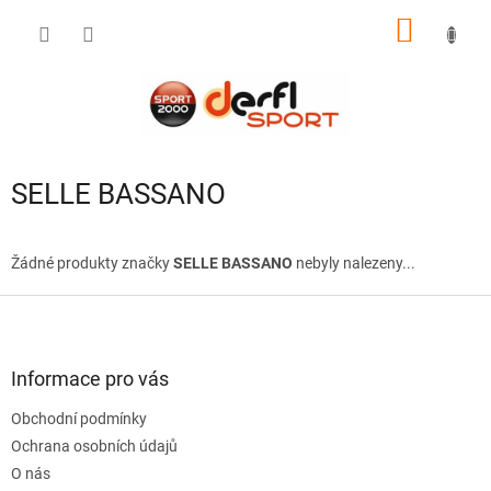
Přejít
NÁKUP
na
obsah
KOŠÍK
SELLE BASSANO
Žádné produkty značky
SELLE BASSANO
nebyly nalezeny...
Z
á
p
a
Informace pro vás
t
Obchodní podmínky
í
Ochrana osobních údajů
O nás