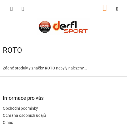
Přejít
NÁKUP
na
obsah
KOŠÍK
ROTO
Žádné produkty značky
ROTO
nebyly nalezeny...
Z
á
p
a
Informace pro vás
t
Obchodní podmínky
í
Ochrana osobních údajů
O nás