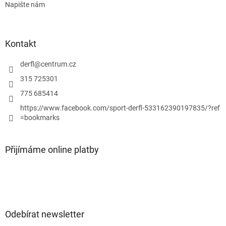
Napište nám
Kontakt
derfl
@
centrum.cz
315 725301
775 685414
https://www.facebook.com/sport-derfl-533162390197835/?ref
=bookmarks
Přijímáme online platby
Odebírat newsletter