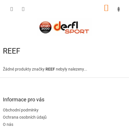
Přejít
NÁKUP
na
obsah
KOŠÍK
REEF
Žádné produkty značky
REEF
nebyly nalezeny...
Z
á
p
a
Informace pro vás
t
Obchodní podmínky
í
Ochrana osobních údajů
O nás