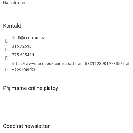
Napište nám
Kontakt
derfl
@
centrum.cz
315 725301
775 685414
https://www.facebook.com/sport-derfl-533162390197835/?ref
=bookmarks
Přijímáme online platby
Odebírat newsletter