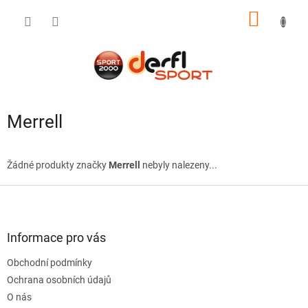
Přejít
NÁKUP
na
obsah
KOŠÍK
Merrell
Žádné produkty značky
Merrell
nebyly nalezeny...
Z
á
p
a
Informace pro vás
t
Obchodní podmínky
í
Ochrana osobních údajů
O nás