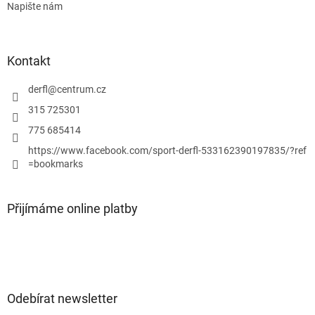
Napište nám
Kontakt
derfl
@
centrum.cz
315 725301
775 685414
https://www.facebook.com/sport-derfl-533162390197835/?ref
=bookmarks
Přijímáme online platby
Odebírat newsletter