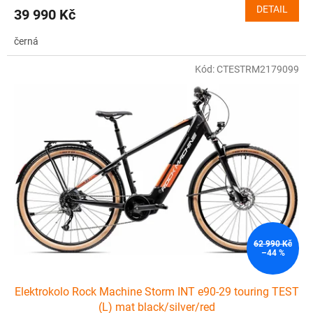
DETAIL
39 990 Kč
černá
Kód:
CTESTRM2179099
62 990 Kč
–44 %
Elektrokolo Rock Machine Storm INT e90-29 touring TEST
(L) mat black/silver/red