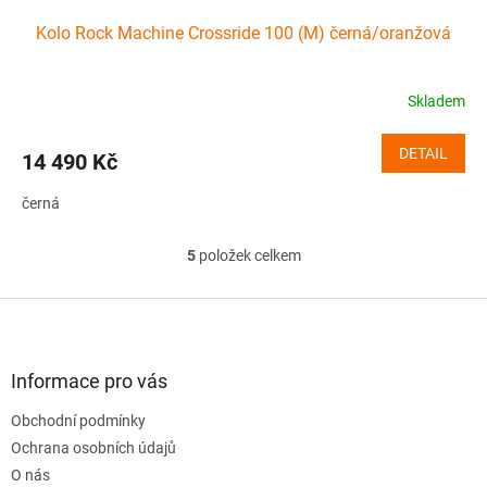
Kolo Rock Machine Crossride 100 (M) černá/oranžová
Skladem
DETAIL
14 490 Kč
černá
5
položek celkem
O
v
l
Z
á
á
d
p
a
a
Informace pro vás
c
t
í
Obchodní podmínky
í
p
Ochrana osobních údajů
r
v
O nás