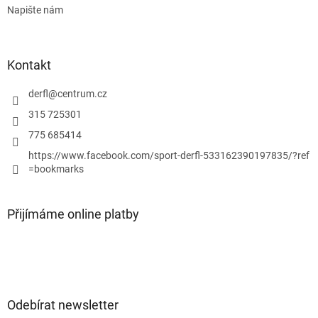
k
Napište nám
y
v
ý
p
Kontakt
i
s
derfl
@
centrum.cz
u
315 725301
775 685414
https://www.facebook.com/sport-derfl-533162390197835/?ref
=bookmarks
Přijímáme online platby
Odebírat newsletter