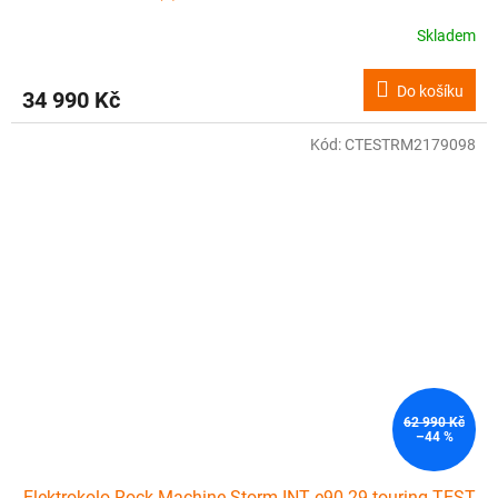
Skladem
Do košíku
34 990 Kč
Kód:
CTESTRM2179098
62 990 Kč
–44 %
Elektrokolo Rock Machine Storm INT e90-29 touring TEST