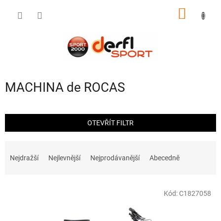
Přejít
NÁKUP
na
obsah
KOŠÍK
MACHINA de ROCAS
OTEVŘÍT FILTR
Ř
a
Nejdražší
Nejlevnější
Nejprodávanější
Abecedně
z
e
V
n
Kód:
C1827058
ý
í
p
p