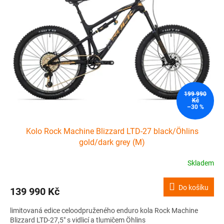
i
r
s
o
p
d
r
u
o
k
d
t
u
ů
k
t
199 990
ů
Kč
–30 %
Kolo Rock Machine Blizzard LTD-27 black/Öhlins
gold/dark grey (M)
Skladem
Do košíku
139 990 Kč
limitovaná edice celoodpruženého enduro kola Rock Machine
Blizzard LTD-27,5" s vidlicí a tlumičem Öhlins