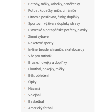
n
Batohy, tašky, kabelky, peněženky
e
Fotbal, kopačky, míče, chrániče
l
Fitnes a posilovna, činky, doplňky
Sportovní výživa a doplňky stravy
Plavecké a potapěčské potřeby, plavky
Zimní vybavení
Raketové sporty
In-line, brusle, chrániče, skateboardy
Vše pro turistiku
Brusle, hokejky a doplňky
Floorbal, hokejky, míčky
Běh, oblečení
Šipky
Házená
Volejbal
Basketbal
Americký fotbal