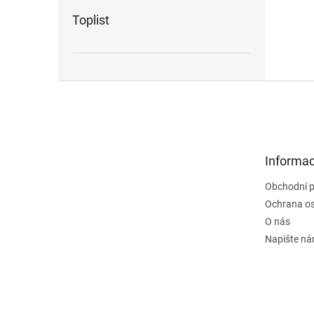
Toplist
Z
á
p
a
t
Informac
í
Obchodní 
Ochrana os
O nás
Napište n