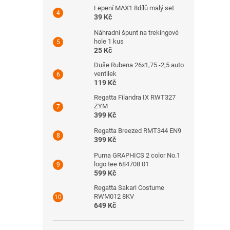
Lepení MAX1 8dílů malý set
39 Kč
Náhradní špunt na trekingové
hole 1 kus
25 Kč
Duše Rubena 26x1,75 -2,5 auto
ventilek
119 Kč
Regatta Filandra IX RWT327
ZYM
399 Kč
Regatta Breezed RMT344 EN9
399 Kč
Puma GRAPHICS 2 color No.1
logo tee 684708 01
599 Kč
Regatta Sakari Costume
RWM012 8KV
649 Kč