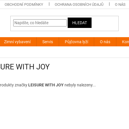
OBCHODNÍ PODMÍNKY
OCHRANA OSOBNÍCH ÚDAJŮ
O NÁS
HLEDAT
Zimní vybavení
Servis
Půjčovna lyží
O nás
Kon
SURE WITH JOY
rodukty značky
LEISURE WITH JOY
nebyly nalezeny...