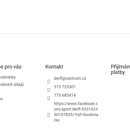
e pro vás
Kontakt
Přijímám
platby
podmínky
derfl
@
centrum.cz
obních údajů
315 725301
775 685414
ám
https://www.facebook.c
om/sport-derfl-5331623
90197835/?ref=bookma
rks