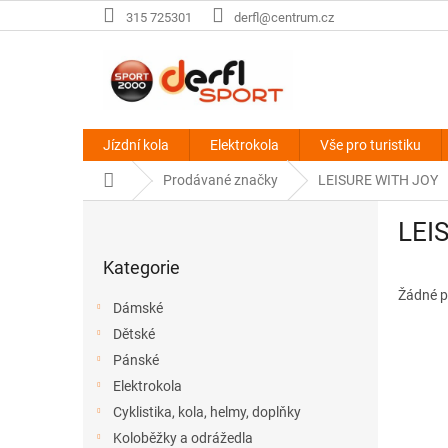
Přejít
315 725301
derfl@centrum.cz
na
obsah
Jízdní kola
Elektrokola
Vše pro turistiku
Domů
Prodávané značky
LEISURE WITH JOY
P
LEI
o
Přeskočit
s
Kategorie
kategorie
t
r
Žádné p
Dámské
a
Dětské
n
Pánské
n
í
Elektrokola
p
Cyklistika, kola, helmy, doplňky
a
Koloběžky a odrážedla